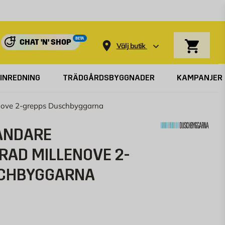
Varukorg
BETA
CHAT 'N' SHOP
Välj butik
INREDNING
TRÄDGÅRDSBYGGNADER
KAMPANJER
nove 2-grepps Duschbyggarna
ANDARE
AD MILLENOVE 2-
SCHBYGGARNA