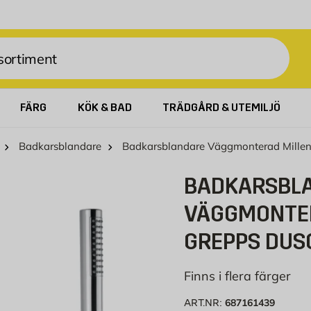
FÄRG
KÖK & BAD
TRÄDGÅRD & UTEMILJÖ
Badkarsblandare
Badkarsblandare Väggmonterad Mille
BADKARSBL
VÄGGMONTER
GREPPS DU
Finns i flera färger
687161439
ART.NR: