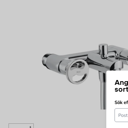
Ang
sor
Sök e
Postn