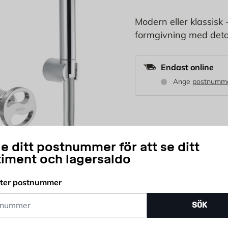
Modern eller klassisk
formgivning med detalj
Endast online
Ange
postnumm
6 950
KR
e ditt postnummer för att se ditt
timent och lagersaldo
st
fter postnummer
Antal
ummer
Delbetala ditt köp
SÖK