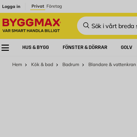
Hoppa till innehållet
Privat
Företag
Logga in
Sök
HUS & BYGG
FÖNSTER & DÖRRAR
GOLV
Hem
Kök & bad
Badrum
Blandare & vattenkran