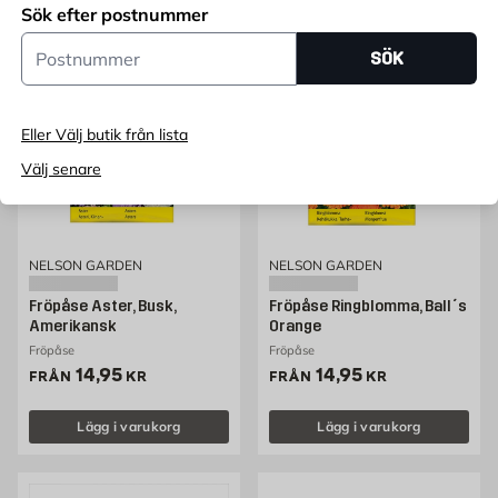
Sök efter postnummer
Postnummer
SÖK
Eller Välj butik från lista
Välj senare
NELSON GARDEN
NELSON GARDEN
Fröpåse Aster, Busk,
Fröpåse Ringblomma, Ball´s
Amerikansk
Orange
Fröpåse
Fröpåse
Pris 14.95 kr
Pris 14.95 kr
14,95
14,95
FRÅN
KR
FRÅN
KR
Lägg i varukorg
Lägg i varukorg