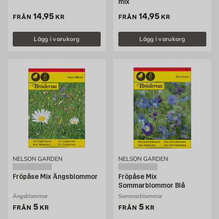
mix
Pris 14.95 kr
Pris 14.95 kr
14,95
14,95
FRÅN
KR
FRÅN
KR
Lägg i varukorg
Lägg i varukorg
NELSON GARDEN
NELSON GARDEN
Fröpåse Mix Ängsblommor
Fröpåse Mix
Sommarblommor Blå
Ängsblommor
Sommarblommor
Pris 5 kr
Pris 5 kr
5
5
FRÅN
KR
FRÅN
KR