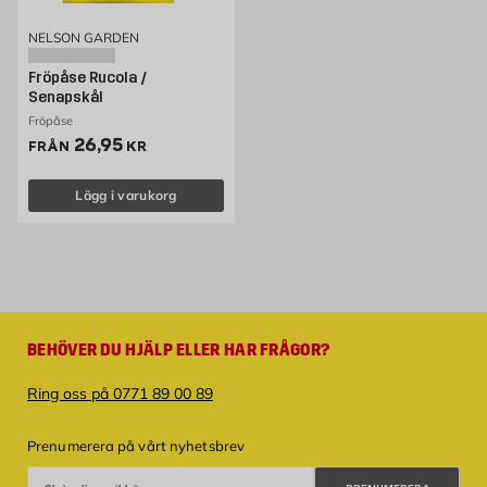
NELSON GARDEN
Fröpåse Rucola /
Senapskål
Fröpåse
Pris 26.95 kr
26,95
FRÅN
KR
Lägg i varukorg
BEHÖVER DU HJÄLP ELLER HAR FRÅGOR?
Ring oss på 0771 89 00 89
Prenumerera på vårt nyhetsbrev
Prenumerera