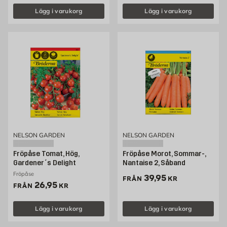
Lägg i varukorg
Lägg i varukorg
NELSON GARDEN
NELSON GARDEN
Fröpåse Tomat, Hög,
Fröpåse Morot, Sommar-,
Gardener´s Delight
Nantaise 2, Såband
Fröpåse
Pris 39.95 kr
39,95
FRÅN
KR
Pris 26.95 kr
26,95
FRÅN
KR
Lägg i varukorg
Lägg i varukorg