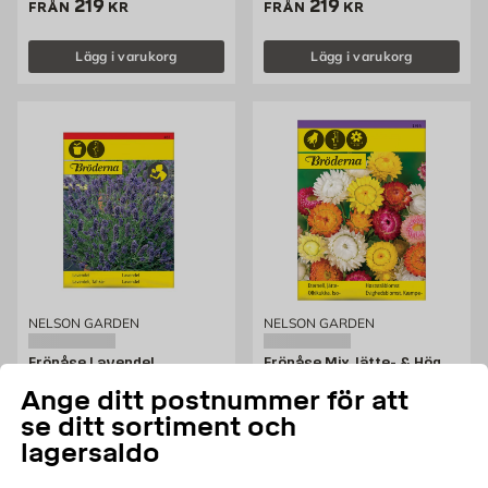
Pris 219 kr
Pris 219 kr
219
219
FRÅN
KR
FRÅN
KR
Lägg i varukorg
Lägg i varukorg
NELSON GARDEN
NELSON GARDEN
Fröpåse Lavendel
Fröpåse Mix Jätte- & Hög
Eternell
Ange ditt postnummer för att
Fröpåse
Eternell
se ditt sortiment och
Pris 26.95 kr
Pris 5 kr
26,95
5
FRÅN
KR
FRÅN
KR
lagersaldo
Lägg i varukorg
Lägg i varukorg