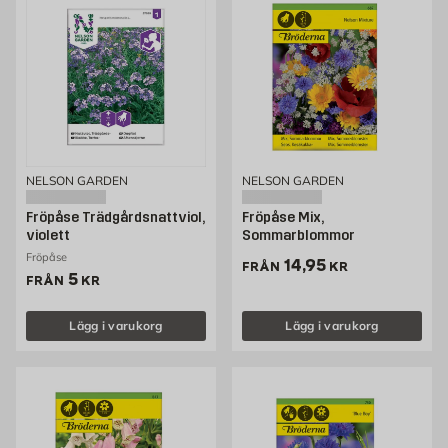
NELSON GARDEN
NELSON GARDEN
Fröpåse Trädgårdsnattviol,
Fröpåse Mix,
violett
Sommarblommor
Fröpåse
Pris 14.95 kr
14,95
FRÅN
KR
Pris 5 kr
5
FRÅN
KR
Lägg i varukorg
Lägg i varukorg