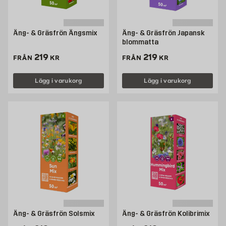
Äng- & Gräsfrön Ängsmix
Äng- & Gräsfrön Japansk
blommatta
Pris 219 kr
Pris 219 kr
219
219
FRÅN
KR
FRÅN
KR
Lägg i varukorg
Lägg i varukorg
Äng- & Gräsfrön Solsmix
Äng- & Gräsfrön Kolibrimix