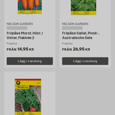
NELSON GARDEN
NELSON GARDEN
Fröpåse Morot, Höst /
Fröpåse Sallat, Plock-,
Vinter, Flakkée 2
Australische Gele
Fröpåse
Fröpåse
Pris 14.95 kr
Pris 26.95 kr
14,95
26,95
FRÅN
KR
FRÅN
KR
Lägg i varukorg
Lägg i varukorg