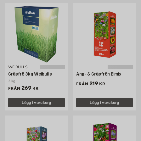
WEIBULLS
Gräsfrö 3kg Weibulls
Äng- & Gräsfrön Bimix
3 kg
Pris 219 kr
219
FRÅN
KR
Pris 269 kr
269
FRÅN
KR
Lägg i varukorg
Lägg i varukorg