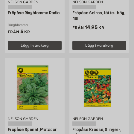
NELSON GARDEN
NELSON GARDEN
Fröpåse Ringblomma Radio
Fröpåse Solros, Jätte-, hög,
gul
Ringblomma
Pris 14.95 kr
14,95
FRÅN
KR
Pris 5 kr
5
FRÅN
KR
Lägg i varukorg
Lägg i varukorg
NELSON GARDEN
NELSON GARDEN
Fröpåse Spenat, Matador
Fröpåse Krasse, Slinger-,