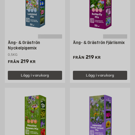
Äng- & Gräsfrön
Äng- & Gräsfrön Fjärlismix
Nyckelpigemix
0,5KG
Pris 219 kr
219
FRÅN
KR
Pris 219 kr
219
FRÅN
KR
Lägg i varukorg
Lägg i varukorg