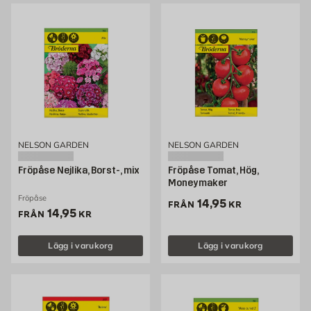
NELSON GARDEN
NELSON GARDEN
Fröpåse Nejlika, Borst-, mix
Fröpåse Tomat, Hög,
Moneymaker
Fröpåse
Pris 14.95 kr
14,95
FRÅN
KR
Pris 14.95 kr
14,95
FRÅN
KR
Lägg i varukorg
Lägg i varukorg