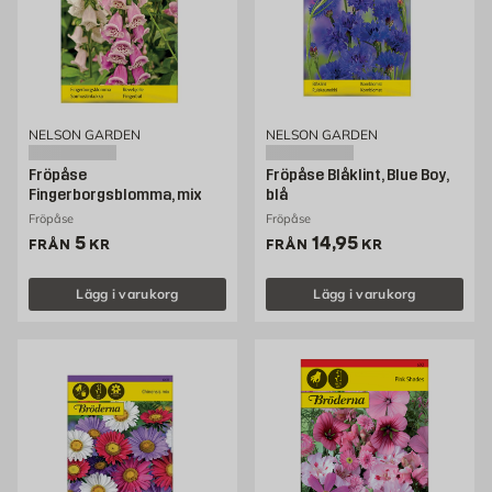
NELSON GARDEN
NELSON GARDEN
Fröpåse
Fröpåse Blåklint, Blue Boy,
Fingerborgsblomma, mix
blå
Fröpåse
Fröpåse
Pris 5 kr
Pris 14.95 kr
5
14,95
FRÅN
KR
FRÅN
KR
Lägg i varukorg
Lägg i varukorg