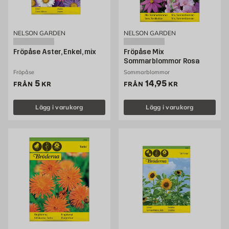
NELSON GARDEN
NELSON GARDEN
Fröpåse Aster, Enkel, mix
Fröpåse Mix
Sommarblommor Rosa
Fröpåse
Sommarblommor
Pris 5 kr
Pris 14.95 kr
5
14,95
FRÅN
KR
FRÅN
KR
Lägg i varukorg
Lägg i varukorg