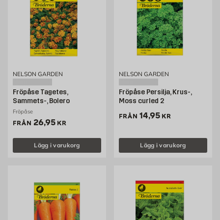
NELSON GARDEN
NELSON GARDEN
Fröpåse Tagetes,
Fröpåse Persilja, Krus-,
Sammets-, Bolero
Moss curled 2
Fröpåse
Pris 14.95 kr
14,95
FRÅN
KR
Pris 26.95 kr
26,95
FRÅN
KR
Lägg i varukorg
Lägg i varukorg