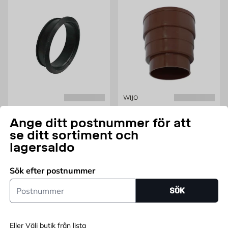
WIJO
ANBORRNINGSMANCHETT
Muff till renstratt Wijo
110 mm
Ange ditt postnummer för att
För hålsåg 121 mm
Brun
se ditt sortiment och
Pris 49.95 kr
Pris 15 kr
49,95
43
FRÅN
KR
FRÅN
KR
lagersaldo
Endast online
+2
Sök efter postnummer
Postnummer
SÖK
Lägg i varukorg
Lägg i varukorg
Eller Välj butik från lista