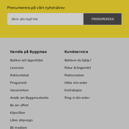
Prenumerera på vårt nyhetsbrev
Prenumerera
PRENUMERERA
Handla på Byggmax
Kundservice
Butiker och öppettider
Behöver du hjälp?
Leverans
Retur & ångerrätt
Reklamblad
Reklamation
Prisgaranti
Hitta min order
Varumärken
Kvittokopia
Ansök om Byggmaxkonto
Ring in din order
Be om offert
Köpvillkor
Låna släpvagn
Bli medlem