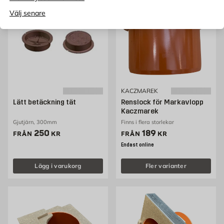
Välj senare
KACZMAREK
Lätt betäckning tät
Renslock för Markavlopp
Kaczmarek
Gjutjärn, 300mm
Finns i flera storlekar
Pris 250 kr
Pris 189 kr
250
189
FRÅN
KR
FRÅN
KR
Endast online
Lägg i varukorg
Fler varianter