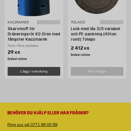
KACZMAREK
TOLAGO
Skarvmuff för
Lock med lås 315 variabel
Dräneringsrör K2-Dren med
och PE-packning (40ton
fångster Kaczmarek
rund) Tolago
Finns i flera storlekar
Pris 2412 kr
2 412
KR
Pris 29 kr
29
KR
Endast online
Endast online
Lägg i varukorg
slut i lager
BEHÖVER DU HJÄLP ELLER HAR FRÅGOR?
Ring oss på 0771 89 00 89