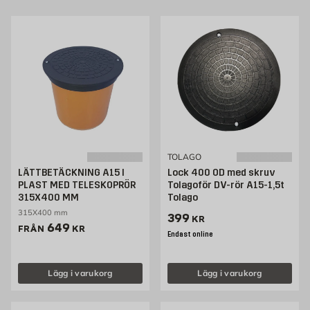
TOLAGO
LÄTTBETÄCKNING A15 I
Lock 400 OD med skruv
PLAST MED TELESKOPRÖR
Tolagoför DV-rör A15-1,5t
315X400 MM
Tolago
315X400 mm
Pris 399 kr
399
KR
Pris 649 kr
649
FRÅN
KR
Endast online
Lägg i varukorg
Lägg i varukorg