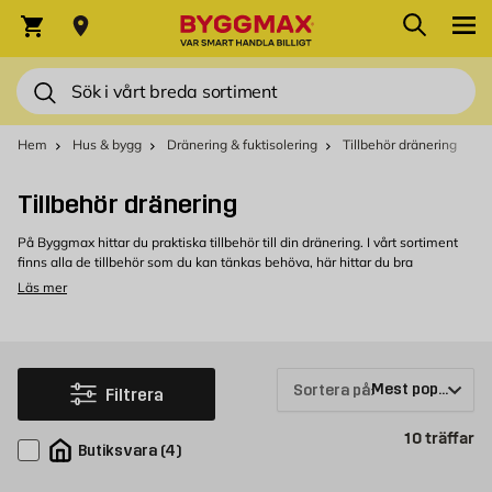
Hoppa till innehållet
Sök
Varukorg
Sök
Hem
Hus & bygg
Dränering & fuktisolering
Tillbehör dränering
Tillbehör dränering
På Byggmax hittar du praktiska tillbehör till din dränering. I vårt sortiment
finns alla de tillbehör som du kan tänkas behöva, här hittar du bra
utrustning som kompletterar din dränering.
Läs mer
Tillbehör till dränering hos Byggmax
Välkommen att kolla in vårt sortiment av tillbehör till dränering som du kan
köpa bekvämt från Byggmax. Kom in till din närmaste Byggmax-butik eller
kolla här online för att se vilken dränering vi kan erbjuda.
Sortera på:
Filtrera
Pr
10
träffar
Butiksvara
(
4
)