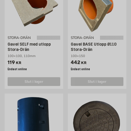
STORA-DRÄN
STORA-DRÄN
Gavel SELF med utlopp
Gavel BASE Utlopp Ø110
Stora-Drän
Stora-Drän
100×100, 110mm
100×150
Pris 119 kr
Pris 442 kr
119
442
KR
KR
Endast online
Endast online
slut i lager
slut i lager