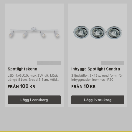
Spotlightskena
Inbyggd Spotlight Sandra
LED, 4xGU10, max 3W, vit, Mått:
3 ljuskällor, 3x42w, rund form, för
Längd 81cm, Bredd 8,5cm, Höjd
inbyggnation inomhus, IP20
16cm
Pris 100 kr
Pris 10 kr
100
10
FRÅN
KR
FRÅN
KR
Lägg i varukorg
Lägg i varukorg