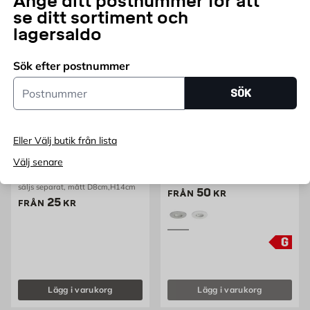
Ange ditt postnummer för att
se ditt sortiment och
lagersaldo
Sök efter postnummer
Postnummer
SÖK
Eller Välj butik från lista
Spotlight
Takspotlight Malmbergs
Välj senare
MD-881
LED, GU 10 , max 3W, vit, ljuskälla
5W, 230V, med dimmer, 2700K
säljs separat, mått D8cm,H14cm
Pris 50 kr
50
FRÅN
KR
Pris 25 kr
25
FRÅN
KR
G
Lägg i varukorg
Lägg i varukorg