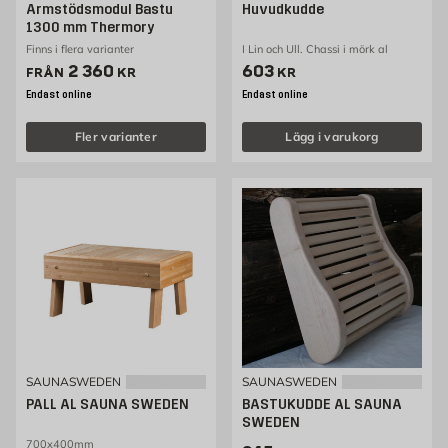
Armstödsmodul Bastu
Huvudkudde
1300 mm Thermory
Finns i flera varianter
I Lin och Ull. Chassi i mörk al
Pris 2360 kr
Pris 603 kr
2 360
603
FRÅN
KR
KR
Endast online
Endast online
Fler varianter
Lägg i varukorg
SAUNASWEDEN
SAUNASWEDEN
PALL AL SAUNA SWEDEN
BASTUKUDDE AL SAUNA
SWEDEN
700x400mm