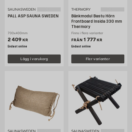
SAUNASWEDEN
THERMORY
PALL ASP SAUNA SWEDEN
Bänkmodul Bastu Hörn
Frontboard Insida 330 mm
Thermory
700x400mm
Finns i flera varianter
Pris 2409 kr
Pris 1777 kr
2 409
1 777
KR
FRÅN
KR
Endast online
Endast online
Lägg i varukorg
Fler varianter
SAUNASWEDEN
SAUNASWEDEN