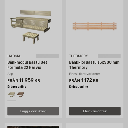
HARVIA
THERMORY
Bänkmodul Bastu Set
Bänkkjol Bastu 15x300 mm
Formula 22 Harvia
Thermory
Asp
Finns i flera varianter
Pris 11819 kr
Pris 1172 kr
11 959
1 172
FRÅN
KR
FRÅN
KR
Endast online
Endast online
Lägg i varukorg
Fler varianter