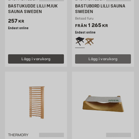
BASTUKUDDE LILLI MJUK
BASTUBORD LILLI SAUNA
SAUNA SWEDEN
SWEDEN
Betsad furu
Pris 257 kr
257
KR
Pris 1265 kr
1 265
FRÅN
KR
Endast online
Endast online
Lägg i varukorg
Lägg i varukorg
THERMORY