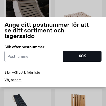
Ange ditt postnummer för att
se ditt sortiment och
lagersaldo
SAUNASWEDEN
THERMORY
Sök efter postnummer
BASTUKUDDE ASP SAUNA
Bänkmodul Bastu 140 mm
Postnummer
SWEDEN
Frontboard Hörn Thermory
SÖK
Finns i flera varianter
Pris 845 kr
845
KR
Pris 2300 kr
2 300
FRÅN
KR
Endast online
Endast online
Eller Välj butik från lista
Välj senare
Lägg i varukorg
Fler varianter