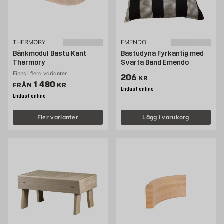
THERMORY
EMENDO
Bänkmodul Bastu Kant
Bastudyna Fyrkantig med
Thermory
Svarta Band Emendo
Finns i flera varianter
Pris 206 kr
206
KR
Pris 1480 kr
1 480
FRÅN
KR
Endast online
Endast online
Fler varianter
Lägg i varukorg