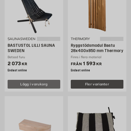
SAUNASWEDEN
THERMORY
BASTUSTOL LILLI SAUNA
Ryggstödsmodul Bastu
SWEDEN
28x400x850 mm Thermory
Betsad furu
Finns i flera material
Pris 2073 kr
Pris 1593 kr
2 073
1 593
KR
FRÅN
KR
Endast online
Endast online
Lägg i varukorg
Fler varianter