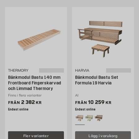
harmonisk atmosfär.
Köp bastumöbler hos Byggmax
Välkommen att kolla in vårt sortiment av bastumöbler som du kan köpa
bekvämt från Byggmax. Kom in till din närmaste Byggmax-butik eller kolla
här online för att se vilka bastumöbler som vi kan erbjuda.
THERMORY
HARVIA
Bänkmodul Bastu 140 mm
Bänkmodul Bastu Set
Frontboard Fingerskarvad
Formula 19 Harvia
och Limmad Thermory
Finns i flera varianter
Al
Pris 2382 kr
Pris 9959 kr
2 382
10 259
FRÅN
KR
FRÅN
KR
Endast online
Endast online
Fler varianter
Lägg i varukorg