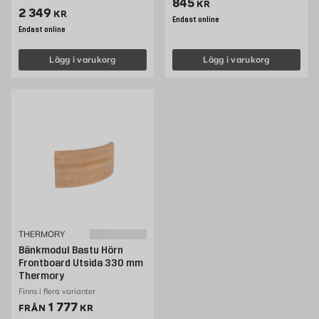
Pris 845 kr
845
KR
Pris 2349 kr
2 349
KR
Endast online
Endast online
Lägg i varukorg
Lägg i varukorg
THERMORY
Bänkmodul Bastu Hörn
Frontboard Utsida 330 mm
Thermory
Finns i flera varianter
Pris 1777 kr
1 777
FRÅN
KR