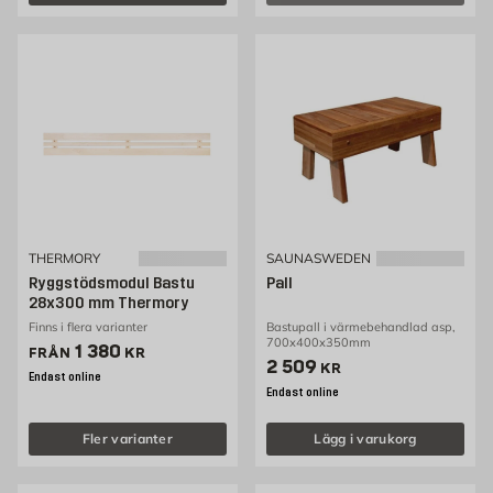
THERMORY
SAUNASWEDEN
Ryggstödsmodul Bastu
Pall
28x300 mm Thermory
Finns i flera varianter
Bastupall i värmebehandlad asp,
700x400x350mm
Pris 1380 kr
1 380
FRÅN
KR
Pris 2509 kr
2 509
KR
Endast online
Endast online
Fler varianter
Lägg i varukorg