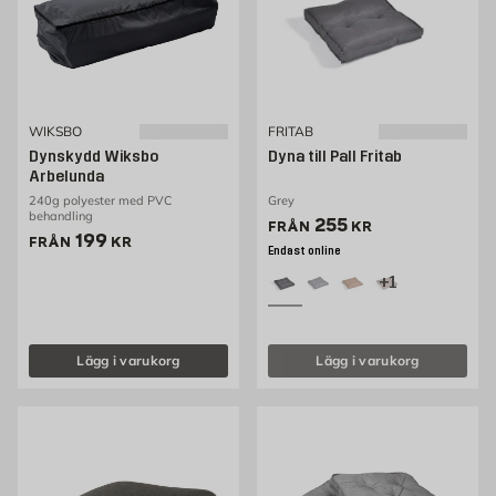
WIKSBO
FRITAB
Dynskydd Wiksbo
Dyna till Pall Fritab
Arbelunda
240g polyester med PVC
Grey
behandling
Pris 250 kr
255
FRÅN
KR
Pris 199 kr
199
FRÅN
KR
Endast online
+1
Lägg i varukorg
Lägg i varukorg