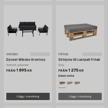
WIKSBO
FRITAB
Dynset Wiksbo Arontorp
Sittdyna till Lastpall Fritab
Antracit, polyester
Grey
Pris 1895 kr
Pris 1275 kr
1 895
1 275
FRÅN
KR
FRÅN
KR
Endast online
Lägg i varukorg
Lägg i varukorg