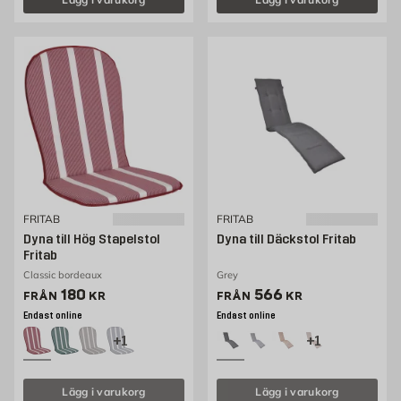
FRITAB
FRITAB
Dyna till Hög Stapelstol
Dyna till Däckstol Fritab
Fritab
Classic bordeaux
Grey
Pris 180 kr
Pris 566 kr
180
566
FRÅN
KR
FRÅN
KR
Endast online
Endast online
+1
+1
Lägg i varukorg
Lägg i varukorg