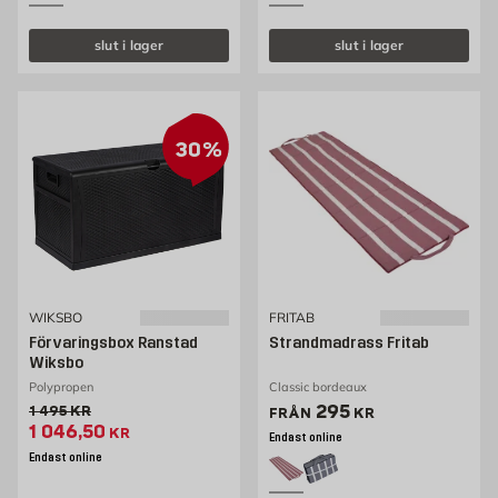
slut i lager
slut i lager
30%
WIKSBO
FRITAB
Förvaringsbox Ranstad
Strandmadrass Fritab
Wiksbo
Polypropen
Classic bordeaux
Pris 295 kr
295
Gammalt pris 1495 kr
1 495
KR
FRÅN
KR
Extrapris 1046.5 kr
1 046,50
KR
Endast online
Endast online