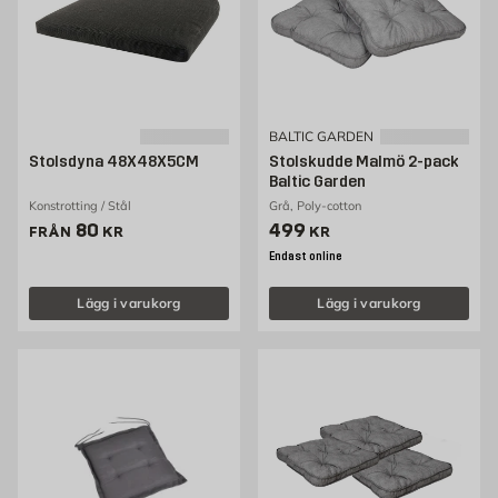
BALTIC GARDEN
Stolsdyna 48X48X5CM
Stolskudde Malmö 2-pack
Baltic Garden
Konstrotting / Stål
Grå, Poly-cotton
Pris 80 kr
Pris 499 kr
80
499
FRÅN
KR
KR
Endast online
Lägg i varukorg
Lägg i varukorg