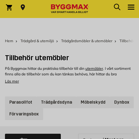
Hoppa till innehållet
Sök
Varukorg
Hem
Trädgård & utemiljö
Trädgårdsmöbler & utemöbler
Tillbehör u
Tillbehör utemöbler
På Byggmax hittar du praktiska tillbehör till din
utemöbler
. I vårt sortiment
finns alla de tillbehör som du kan tänkas behöva, här hittar du bra
utrustning som kompletterar din utemöbler.
Läs mer
Tillbehör till utemöbler hos Byggmax
Välkommen att kolla in vårt sortiment av tillbehör till utemöbler som du kan
Parasollfot
Trädgårdsdyna
Möbelskydd
Dynbox
köpa bekvämt från Byggmax. Kom in till din närmaste Byggmax-butik eller
kolla här online för att se vilken utemöbler vi kan erbjuda.
Förvaringsbox