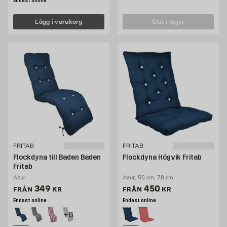
Endast online
Lägg i varukorg
slut i lager
FRITAB
FRITAB
Flockdyna till Baden Baden
Flockdyna Högvik Fritab
Fritab
Azur
Azur, 50 cm, 78 cm
Pris 349 kr
Pris 450 kr
349
450
FRÅN
KR
FRÅN
KR
Endast online
Endast online
+6