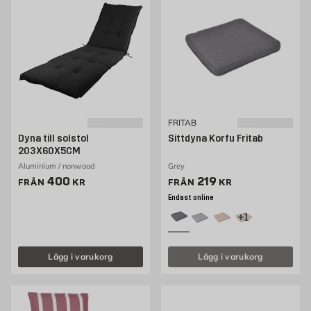
FRITAB
Dyna till solstol
Sittdyna Korfu Fritab
203X60X5CM
Aluminium / nonwood
Grey
Pris 400 kr
Pris 219 kr
400
219
FRÅN
KR
FRÅN
KR
Endast online
+1
Lägg i varukorg
Lägg i varukorg