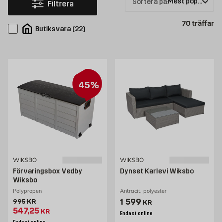
Sortera på:
Filtrera
Pr
70
träffar
Butiksvara
(
22
)
45%
WIKSBO
WIKSBO
Förvaringsbox Vedby
Dynset Karlevi Wiksbo
Wiksbo
Polypropen
Antracit, polyester
Pris 1599 kr
1 599
Gammalt pris 995 kr
995
KR
KR
Extrapris 547.25 kr
547,25
KR
Endast online