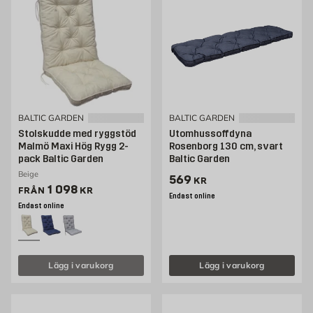
BALTIC GARDEN
BALTIC GARDEN
Stolskudde med ryggstöd
Utomhussoffdyna
Malmö Maxi Hög Rygg 2-
Rosenborg 130 cm, svart
pack Baltic Garden
Baltic Garden
Beige
Pris 569 kr
569
KR
Pris 1098 kr
1 098
FRÅN
KR
Endast online
Endast online
Lägg i varukorg
Lägg i varukorg