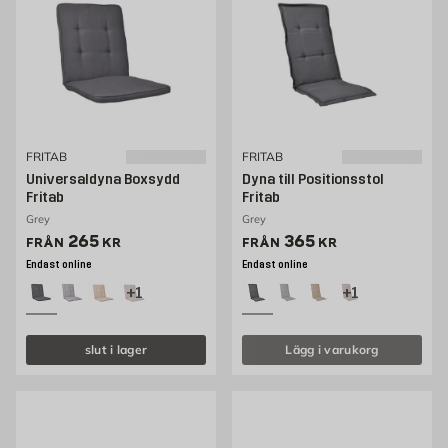
FRITAB
FRITAB
Universaldyna Boxsydd
Dyna till Positionsstol
Fritab
Fritab
Grey
Grey
Pris 265 kr
Pris 249 kr
265
365
FRÅN
KR
FRÅN
KR
Endast online
Endast online
+1
+1
slut i lager
Lägg i varukorg