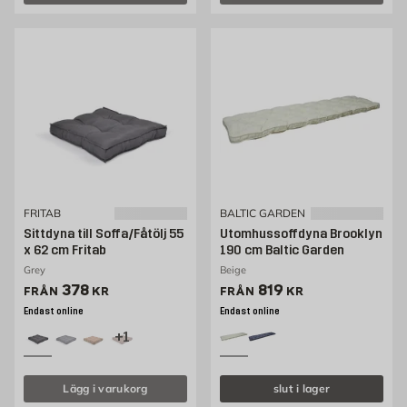
FRITAB
BALTIC GARDEN
Sittdyna till Soffa/Fåtölj 55
Utomhussoffdyna Brooklyn
x 62 cm Fritab
190 cm Baltic Garden
Grey
Beige
Pris 378 kr
Pris 819 kr
378
819
FRÅN
KR
FRÅN
KR
Endast online
Endast online
+1
Lägg i varukorg
slut i lager