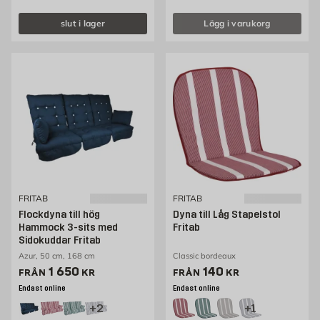
slut i lager
Lägg i varukorg
FRITAB
FRITAB
Flockdyna till hög
Dyna till Låg Stapelstol
Hammock 3-sits med
Fritab
Sidokuddar Fritab
Azur, 50 cm, 168 cm
Classic bordeaux
Pris 1650 kr
Pris 140 kr
1 650
140
FRÅN
KR
FRÅN
KR
Endast online
Endast online
+2
+1