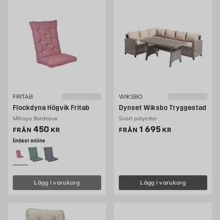
FRITAB
WIKSBO
Flockdyna Högvik Fritab
Dynset Wiksbo Tryggestad
Milraya Bordeaux
Svart polyester
Pris 450 kr
Pris 1695 kr
450
1 695
FRÅN
KR
FRÅN
KR
Endast online
Lägg i varukorg
Lägg i varukorg