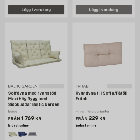
Lägg i varukorg
Lägg i varukorg
BALTIC GARDEN
FRITAB
Soffdyna med ryggstöd
Ryggdyna till Soffa/Fåtölj
Maxi Hög Rygg med
Fritab
Sidokuddar Baltic Garden
Beige
Finns i flera varianter
Pris 1769 kr
Pris 229 kr
1 769
229
FRÅN
KR
FRÅN
KR
Endast online
Endast online