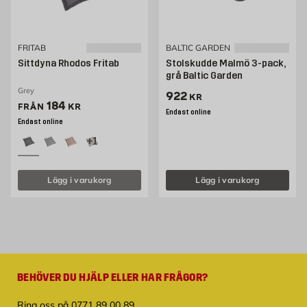
FRITAB
BALTIC GARDEN
Sittdyna Rhodos Fritab
Stolskudde Malmö 3-pack,
grå Baltic Garden
Grey
Pris 922 kr
922
KR
Pris 145 kr
184
FRÅN
KR
Endast online
Endast online
+1
Lägg i varukorg
Lägg i varukorg
BEHÖVER DU HJÄLP ELLER HAR FRÅGOR?
Ring oss på 0771 89 00 89