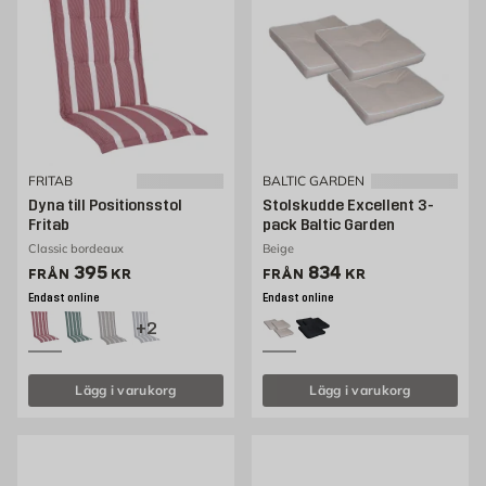
FRITAB
BALTIC GARDEN
Dyna till Positionsstol
Stolskudde Excellent 3-
Fritab
pack Baltic Garden
Classic bordeaux
Beige
Pris 395 kr
Pris 834 kr
395
834
FRÅN
KR
FRÅN
KR
Endast online
Endast online
+2
Lägg i varukorg
Lägg i varukorg