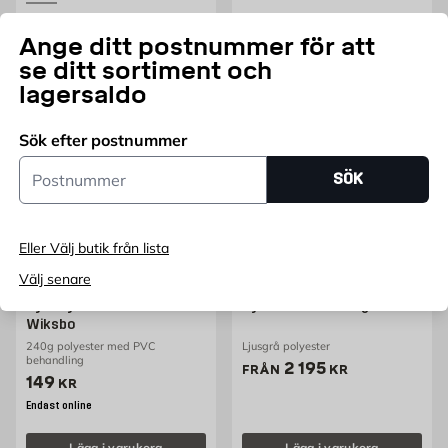
Lägg i varukorg
Fler varianter
Ange ditt postnummer för att
se ditt sortiment och
lagersaldo
Sök efter postnummer
Postnummer
SÖK
Eller Välj butik från lista
Välj senare
WIKSBO
WIKSBO
Dynskydd Arbelunda
Dynset Wiksbo Segerstad
Wiksbo
240g polyester med PVC
Ljusgrå polyester
behandling
Pris 2195 kr
2 195
FRÅN
KR
Pris 149 kr
149
KR
Endast online
Lägg i varukorg
Lägg i varukorg