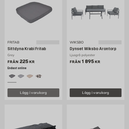
FRITAB
WIKSBO
Sittdyna Krabi Fritab
Dynset Wiksbo Arontorp
Grey
Ljusgrå polyester
Pris 189 kr
Pris 1895 kr
225
1 895
FRÅN
KR
FRÅN
KR
Endast online
+1
Lägg i varukorg
Lägg i varukorg