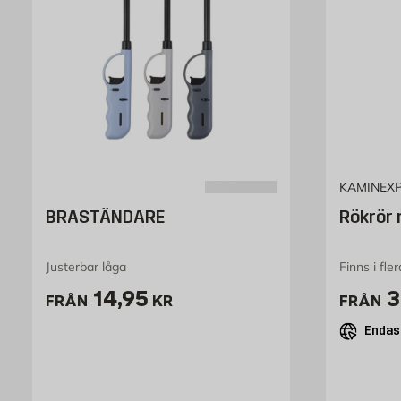
KAMINEX
BRASTÄNDARE
Rökrör 
Justerbar låga
Finns i fle
Pris 14.95 kr
P
14,95
3
FRÅN
KR
FRÅN
Endast