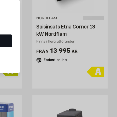
NORDFLAM
1,3 kW
Spisinsats Etna Corner 13
kW Nordflam
Finns i flera utföranden
Pris 13995 kr
13 995
FRÅN
KR
Endast online
A
A