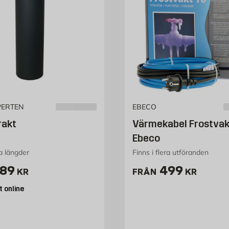
PERTEN
EBECO
rakt
Värmekabel Frostvak
Ebeco
ra längder
Finns i flera utföranden
ris 389 kr
Pris 499 kr
89
499
KR
FRÅN
KR
 online