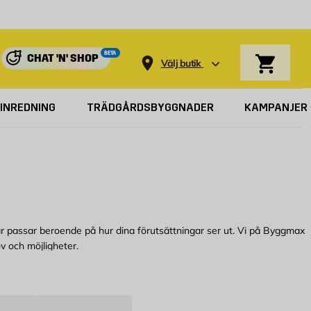
Varukorg
BETA
CHAT 'N' SHOP
Välj butik
INREDNING
TRÄDGÅRDSBYGGNADER
KAMPANJER
ingar passar beroende på hur dina förutsättningar ser ut. Vi på Byggmax
ov och möjligheter.
 mysig vinter som man kan njuta av. Ett sätt är att investera i en
kamin
.