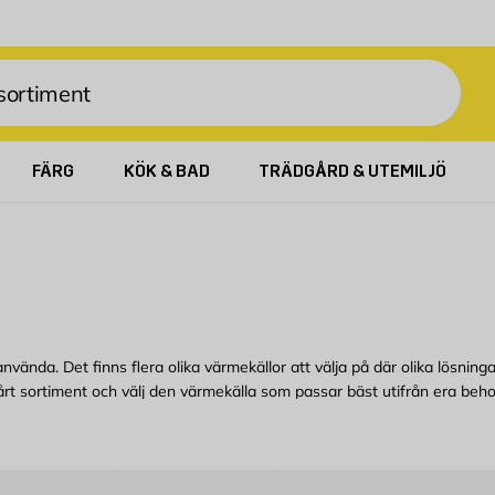
FÄRG
KÖK & BAD
TRÄDGÅRD & UTEMILJÖ
 använda. Det finns flera olika värmekällor att välja på där olika lösn
 in vårt sortiment och välj den värmekälla som passar bäst utifrån era beh
 Lyckligtvis finns det medel att ta till för att i stället få en varm och