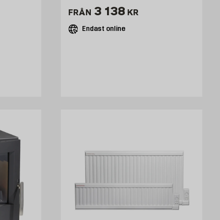
kr
Pris 3138 kr
3 138
FRÅN
KR
Endast online