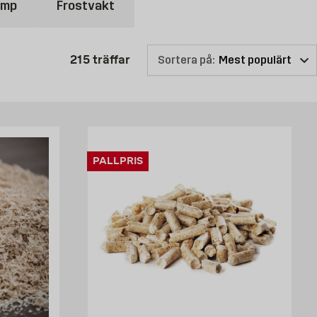
ump
Frostvakt
skamin
eller modern
elkamin
kan du hitta detta hos Byggmax. Vi
Produktlistan är uppdaterad: 215
215
träffar
Sortera på:
PALLPRIS