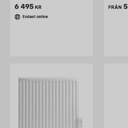
Pris 6495 kr
P
6 495
5
KR
FRÅN
Endast online