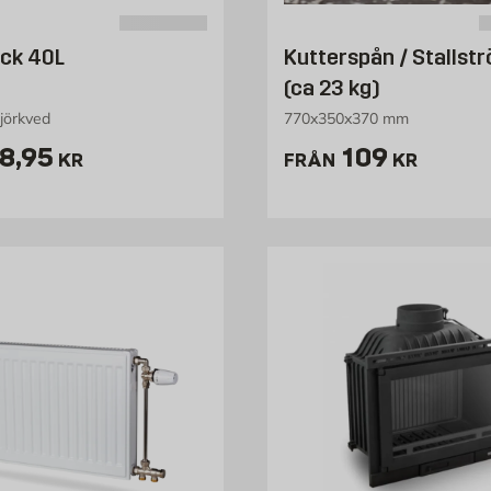
äck 40L
Kutterspån / Stallstr
(ca 23 kg)
björkved
770x350x370 mm
ris 88.95 kr
Pris 109 kr
8,95
109
KR
FRÅN
KR