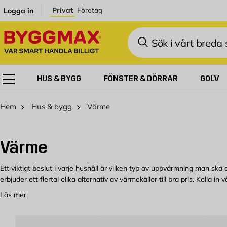
Hoppa till innehållet
Privat
Företag
Logga in
Sök
HUS & BYGG
FÖNSTER & DÖRRAR
GOLV
Hem
Hus & bygg
Värme
Värme
Ett viktigt beslut i varje hushåll är vilken typ av uppvärmning man ska
erbjuder ett flertal olika alternativ av värmekällor till bra pris. Kolla
Läs mer
Värme i vinter med en kamin
Vintrarna här uppe i Norden kan upplevas väldigt mörka, kalla och långa.