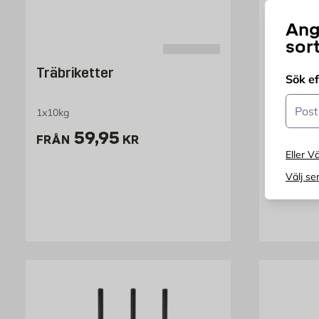
Ang
sor
WATT
Träbriketter
Radiat
Sök e
Watt
Postn
1x10kg
Finns i fle
Pris 59.95 kr
P
59,95
7
FRÅN
KR
FRÅN
Eller Vä
Endast
Välj se