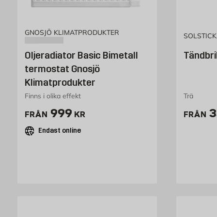
GNOSJÖ KLIMATPRODUKTER
SOLSTIC
Oljeradiator Basic Bimetall
Tändbri
termostat Gnosjö
Klimatprodukter
Finns i olika effekt
Trä
Pris 999 kr
P
999
3
FRÅN
KR
FRÅN
Endast online