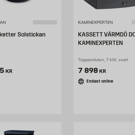
KAN
KAMINEXPERTEN
ketter Solstickan
KASSETT VÄRMDÖ DO
KAMINEXPERTEN
Toppansluten, 7 kW, svart
ris 35 kr
Pris 7898 kr
5
7 898
KR
KR
Endast online