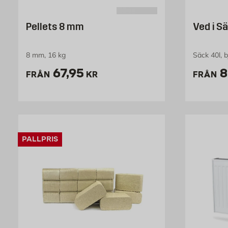
Pellets 8 mm
Ved i S
8 mm, 16 kg
Säck 40l, 
Pris 67.95 kr
P
67,95
8
FRÅN
KR
FRÅN
PALLPRIS