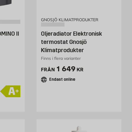
GNOSJÖ KLIMATPRODUKTER
MINO II
Oljeradiator Elektronisk
termostat Gnosjö
Klimatprodukter
Finns i flera varianter
Pris 1649 kr
1 649
FRÅN
KR
Endast online
A