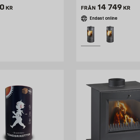
ris 50 kr
Pris 14749 
0
14 749
KR
FRÅN
KR
Endast online