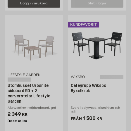
Lägg i varukorg
slut i lager
KUNDFAVORIT
LIFESTYLE GARDEN
WIKSBO
Utomhusset Urbanite
Cafégrupp Wiksbo
sidobord 50 + 2
Byxelkrok
carverstolar Lifestyle
Garden
Alu|weather-net|duraboard, grå
Svart i polywood, aluminium och
stål
Pris 2349 kr
2 349
KR
Pris 1500 kr
1 500
FRÅN
KR
Endast online