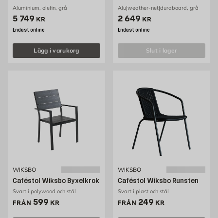
Aluminium, olefin, grå
Alu|weather-net|duraboard, grå
Pris 5749 kr
Pris 2649 kr
5 749
2 649
KR
KR
Endast online
Endast online
Lägg i varukorg
slut i lager
WIKSBO
WIKSBO
Caféstol Wiksbo Byxelkrok
Caféstol Wiksbo Runsten
Svart i polywood och stål
Svart i plast och stål
Pris 599 kr
Pris 249 kr
599
249
FRÅN
KR
FRÅN
KR