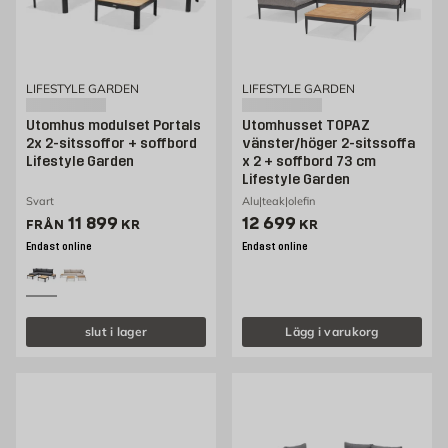
LIFESTYLE GARDEN
LIFESTYLE GARDEN
Utomhus modulset Portals
Utomhusset TOPAZ
2x 2-sitssoffor + soffbord
vänster/höger 2-sitssoffa
Lifestyle Garden
x 2 + soffbord 73 cm
Lifestyle Garden
Svart
Alu|teak|olefin
Pris 11899 kr
Pris 12699 kr
11 899
12 699
FRÅN
KR
KR
Endast online
Endast online
slut i lager
Lägg i varukorg