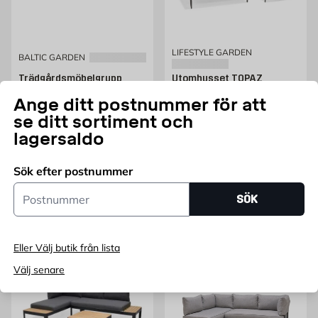
LIFESTYLE GARDEN
BALTIC GARDEN
Trädgårdsmöbelgrupp
Utomhusset TOPAZ
Palermo soffgrupp: 3-
dagbädd + vänster/höger
Ange ditt postnummer för att
sitssoffa, 2 fåtöljer,
2-sitssoffa + soffbord 73
soffbord, beige Baltic
cm Lifestyle Garden
se ditt sortiment och
Garden
lagersaldo
keramiskt glas|alu|polyester
Alu|teak|olefin
Pris 10729 kr
Pris 17259 kr
10 729
17 259
KR
KR
Sök efter postnummer
Endast online
Endast online
Postnummer
SÖK
slut i lager
Lägg i varukorg
Eller Välj butik från lista
Välj senare