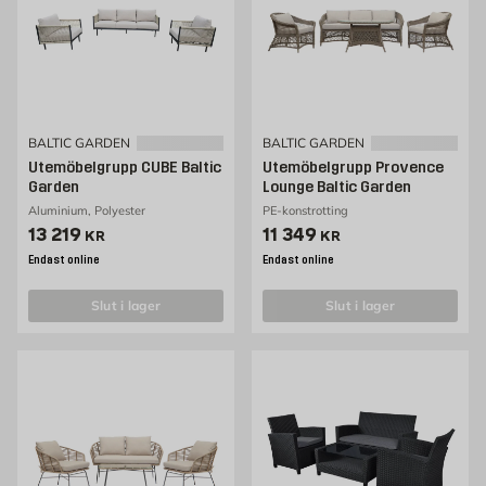
BALTIC GARDEN
BALTIC GARDEN
Utemöbelgrupp CUBE Baltic
Utemöbelgrupp Provence
Garden
Lounge Baltic Garden
Aluminium, Polyester
PE-konstrotting
Pris 13219 kr
Pris 11349 kr
13 219
11 349
KR
KR
Endast online
Endast online
slut i lager
slut i lager