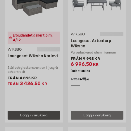
WIKSBO
Erbjudandet gäller t.o.m.
4/12
Loungeset Artontorp
Wiksbo
WIKSBO
Pulverlackerad aluminiumram
Loungeset Wiksbo Karlevi
Gammalt pris 9995 kr
FRÅN
9 995
KR
Extrapris 6996.5 kr
6 996,50
KR
Stål och glaskonstruktion i ljusgrå
Endast online
och antracit
Gammalt pris 4895 kr
FRÅN
4 895
KR
Extrapris 3426.5 kr
3 426,50
FRÅN
KR
Lägg i varukorg
Lägg i varukorg