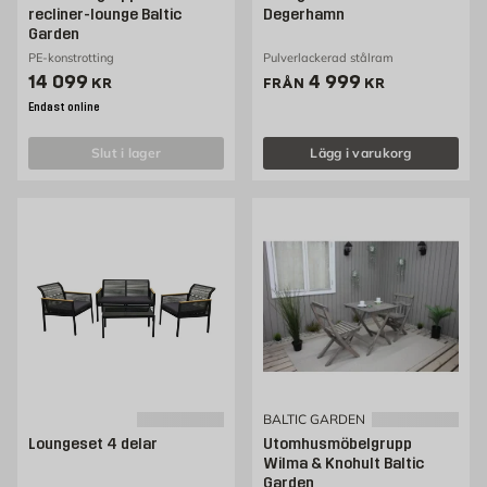
recliner-lounge Baltic
Degerhamn
Garden
PE-konstrotting
Pulverlackerad stålram
Pris 14099 kr
Pris 4999 kr
14 099
4 999
KR
FRÅN
KR
Endast online
slut i lager
Lägg i varukorg
BALTIC GARDEN
Loungeset 4 delar
Utomhusmöbelgrupp
Wilma & Knohult Baltic
Garden