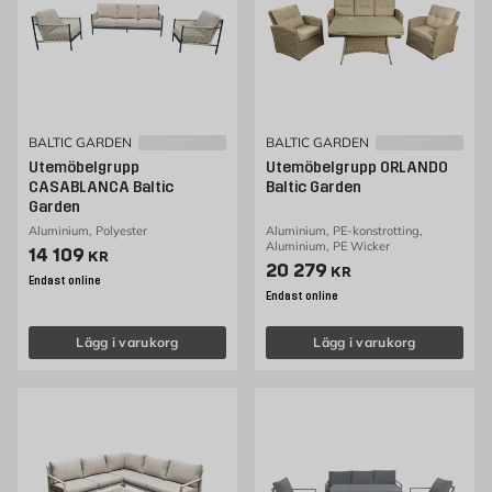
BALTIC GARDEN
BALTIC GARDEN
Utemöbelgrupp
Utemöbelgrupp ORLANDO
CASABLANCA Baltic
Baltic Garden
Garden
Aluminium, Polyester
Aluminium, PE-konstrotting,
Aluminium, PE Wicker
Pris 14109 kr
14 109
KR
Pris 20279 kr
20 279
KR
Endast online
Endast online
Lägg i varukorg
Lägg i varukorg