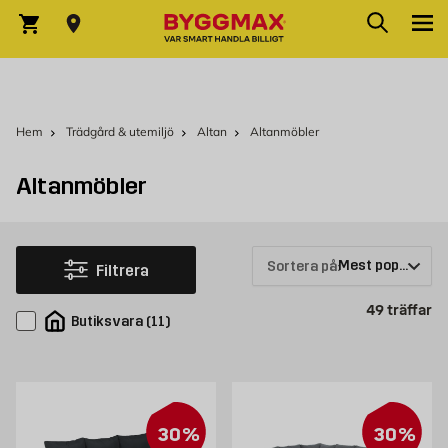
Hoppa till innehållet
Sök
Varukorg
Hem
Trädgård & utemiljö
Altan
Altanmöbler
Altanmöbler
Sortera på:
Filtrera
Pr
49
träffar
Butiksvara
(
11
)
30%
30%