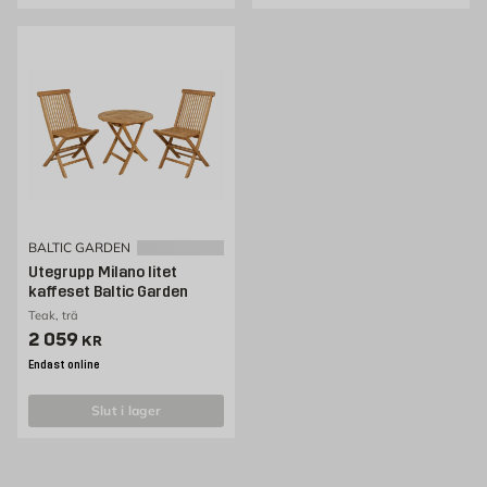
BALTIC GARDEN
Utegrupp Milano litet
kaffeset Baltic Garden
Teak, trä
Pris 2059 kr
2 059
KR
Endast online
slut i lager