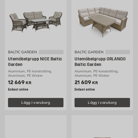
BALTIC GARDEN
BALTIC GARDEN
Utemöbelgrupp NICE Baltic
Utemöbelgrupp ORLANDO
Garden
Baltic Garden
Aluminium, PE-konstrotting,
Aluminium, PE-konstrotting,
Aluminium, PE Wicker
Aluminium, PE Wicker
Pris 12669 kr
Pris 21609 kr
12 669
21 609
KR
KR
Endast online
Endast online
Lägg i varukorg
Lägg i varukorg