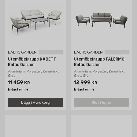
BALTIC GARDEN
BALTIC GARDEN
Utemöbelgrupp KADETT
Utemöbelgrupp PALERMO
Baltic Garden
Baltic Garden
Aluminium, Polyester, Keramiskt
Aluminium, Polyester, Keramiskt
Glas
Glas, Grå
Pris 11459 kr
Pris 12999 kr
11 459
12 999
KR
KR
Endast online
Endast online
Lägg i varukorg
slut i lager