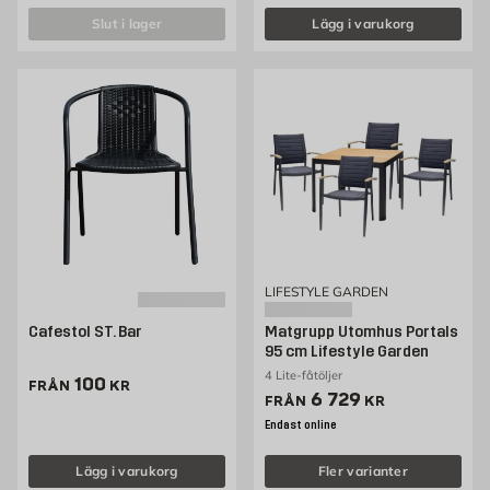
slut i lager
Lägg i varukorg
LIFESTYLE GARDEN
Cafestol ST. Bar
Matgrupp Utomhus Portals
95 cm Lifestyle Garden
4 Lite-fåtöljer
Pris 100 kr
100
FRÅN
KR
Pris 6729 kr
6 729
FRÅN
KR
Endast online
Lägg i varukorg
Fler varianter