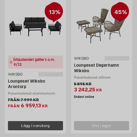
13%
45%
WIKSBO
Erbjudandet gäller t.o.m.
4/12
Loungeset Degerhamn
Wiksbo
WIKSBO
Pulverlackerad stålram
Loungeset Wiksbo
Gammalt pris 5895 kr
5 895
KR
Arontorp
Extrapris 3242.25 kr
3 242,25
KR
Pulverlackerad aluminiumram
Endast online
Gammalt pris 7999 kr
FRÅN
7 999
KR
Extrapris 6959.13 kr
6 959,13
FRÅN
KR
Lägg i varukorg
slut i lager