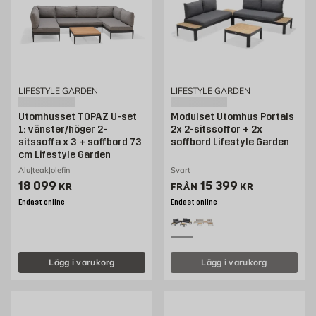
LIFESTYLE GARDEN
LIFESTYLE GARDEN
Utomhusset TOPAZ U-set
Modulset Utomhus Portals
1: vänster/höger 2-
2x 2-sitssoffor + 2x
sitssoffa x 3 + soffbord 73
soffbord Lifestyle Garden
cm Lifestyle Garden
Alu|teak|olefin
Svart
Pris 18099 kr
Pris 14999 kr
18 099
15 399
KR
FRÅN
KR
Endast online
Endast online
Lägg i varukorg
Lägg i varukorg