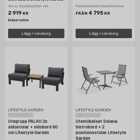
Alu m. tryck|weather-net
Pulverlackerad aluminiumram
Pris 2919 kr
Pris 4795 kr
2 919
4 795
KR
FRÅN
KR
Endast online
Lägg i varukorg
Lägg i varukorg
LIFESTYLE GARDEN
LIFESTYLE GARDEN
Utegrupp PALAU 2x
Utemöbelset Solana
sidostolar + sidobord 60
bistrobord + 2
cm Lifestyle Garden
positionsstolar Lifestyle
Garden