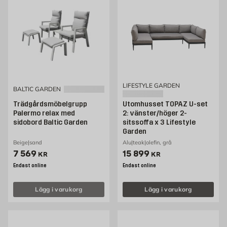
LIFESTYLE GARDEN
BALTIC GARDEN
Trädgårdsmöbelgrupp
Utomhusset TOPAZ U-set
Palermo relax med
2: vänster/höger 2-
sidobord Baltic Garden
sitssoffa x 3 Lifestyle
Garden
Beige|sand
Alu|teak|olefin, grå
Pris 7569 kr
Pris 15899 kr
7 569
15 899
KR
KR
Endast online
Endast online
Lägg i varukorg
Lägg i varukorg