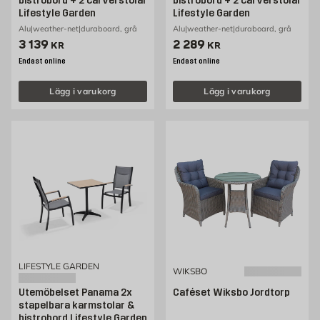
bistrobord + 2 carverstolar
bistrobord + 2 carverstolar
Lifestyle Garden
Lifestyle Garden
Alu|weather-net|duraboard, grå
Alu|weather-net|duraboard, grå
Pris 3139 kr
Pris 2289 kr
3 139
2 289
KR
KR
Endast online
Endast online
Lägg i varukorg
Lägg i varukorg
LIFESTYLE GARDEN
WIKSBO
Utemöbelset Panama 2x
Caféset Wiksbo Jordtorp
stapelbara karmstolar &
bistrobord Lifestyle Garden