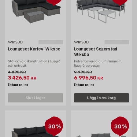
WIKSBO
WIKSBO
Loungeset Karlevi Wiksbo
Loungeset Segerstad
Wiksbo
Stål och glaskonstruktion i ljusgrå
Pulverlackerad aluminiumram,
och antracit
ljusgrå polyester
Gammalt pris 4895 kr
Gammalt pris 9995 kr
4 895
KR
9 995
KR
Extrapris 3426.5 kr
Extrapris 6996.5 kr
3 426,50
6 996,50
KR
KR
Endast online
Endast online
slut i lager
Lägg i varukorg
30%
30%