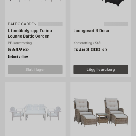
BALTIC GARDEN
Utemöbelgrupp Torino
Loungeset 4 Delar
Lounge Baltic Garden
PE-konstrotting
Konstrotting / Stål
Pris 5649 kr
Pris 3000 kr
5 649
3 000
KR
FRÅN
KR
Endast online
slut i lager
Lägg i varukorg