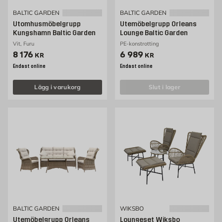
BALTIC GARDEN
BALTIC GARDEN
Utomhusmöbelgrupp
Utemöbelgrupp Orleans
Kungshamn Baltic Garden
Lounge Baltic Garden
Vit, Furu
PE-konstrotting
Pris 8176 kr
Pris 6989 kr
8 176
6 989
KR
KR
Endast online
Endast online
Lägg i varukorg
slut i lager
BALTIC GARDEN
WIKSBO
Utemöbelgrupp Orleans
Loungeset Wiksbo