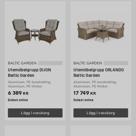
BALTIC GARDEN
BALTIC GARDEN
Utemöbelgrupp DIJON
Utemöbelgrupp ORLANDO
Baltic Garden
Baltic Garden
Aluminium, PE-konstrotting,
Aluminium, PE-konstrotting,
Aluminium, PE Wicker
Aluminium, PE Wicker
Pris 6389 kr
Pris 17749 kr
6 389
17 749
KR
KR
Endast online
Endast online
Lägg i varukorg
Lägg i varukorg