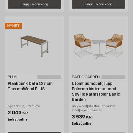
Lägg i varukorg
Lägg i varukorg
NYHET
PLUS
BALTIC GARDEN
Plankbänk Café 127 cm
Utomhusmöbelgrupp
ThermoWood PLUS
Palermo bistroset med
Seville karmstolar Baltic
Garden
Gyllenbrun, Trä / Stål
polywood|alu|steel|polyester,
steel|rope|polyester
Pris 2043 kr
2 043
KR
Pris 3539 kr
3 539
KR
Endast online
Endast online