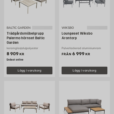
BALTIC GARDEN
WIKSBO
Trädgårdsmöbelgrupp
Loungeset Wiksbo
Palermo hörnset Baltic
Arontorp
Garden
keramglas|alu|polyester
Pulverlackerad aluminiumram
Pris 8909 kr
Pris 6999 kr
8 909
6 999
KR
FRÅN
KR
Endast online
Lägg i varukorg
Lägg i varukorg