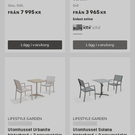
Glas, Stål,
Grå
Pris 7995 kr
Pris 3965 kr
7 995
3 965
FRÅN
KR
FRÅN
KR
Endast online
Lägg i varukorg
Lägg i varukorg
LIFESTYLE GARDEN
LIFESTYLE GARDEN
Utomhusset Urbanite
Utomhusset Solana