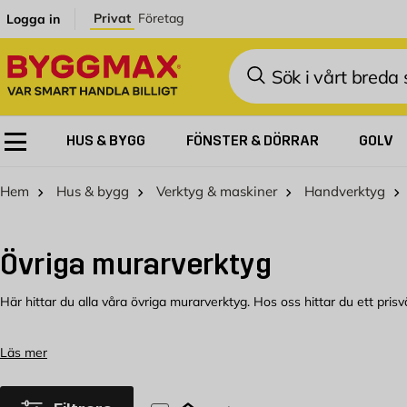
Hoppa till innehållet
Privat
Företag
Logga in
Sök
HUS & BYGG
FÖNSTER & DÖRRAR
GOLV
Hem
Hus & bygg
Verktyg & maskiner
Handverktyg
Övriga murarverktyg
Här hittar du alla våra övriga murarverktyg. Hos oss hittar du ett prisv
Övriga murarverktyg hos Byggmax
Läs mer
Välkommen att kolla in vårt sortiment som du kan köpa bekvämt från By