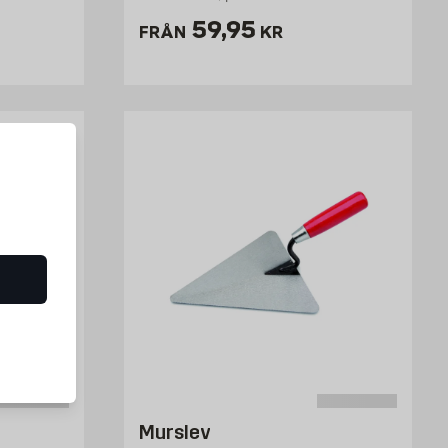
Pris 59.95 kr
59,95
FRÅN
KR
Murslev