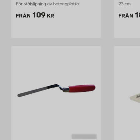
För stålslipning av betongplatta
23 cm
Pris 109 kr
P
109
1
FRÅN
KR
FRÅN