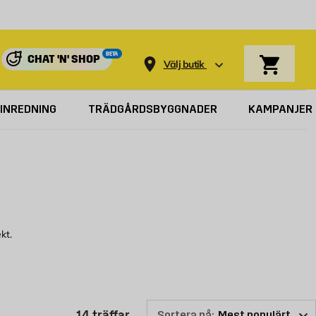
Varukorg
BETA
CHAT 'N' SHOP
Välj butik
INREDNING
TRÄDGÅRDSBYGGNADER
KAMPANJER
kt.
ör att se vilket murarverktyg som vi kan erbjuda.
Produktlistan är uppdaterad: 14 
14
träffar
Sortera på: