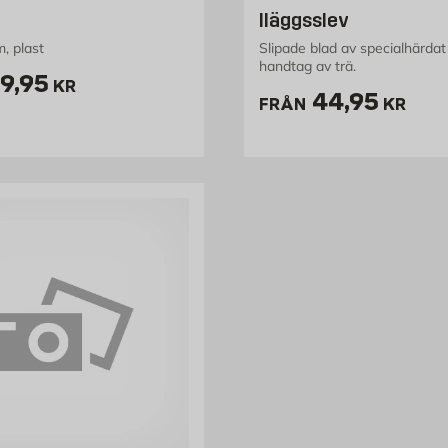
Iläggsslev
, plast
Slipade blad av specialhärdat 
handtag av trä.
ris 49.95 kr
9,95
KR
Pris 44.95 
44,95
FRÅN
KR