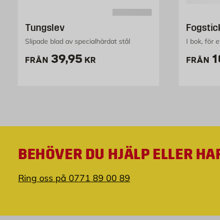
Tungslev
Fogsti
Slipade blad av specialhärdat stål
I bok, för 
Pris 39.95 kr
P
39,95
1
FRÅN
KR
FRÅN
BEHÖVER DU HJÄLP ELLER HA
Ring oss på 0771 89 00 89