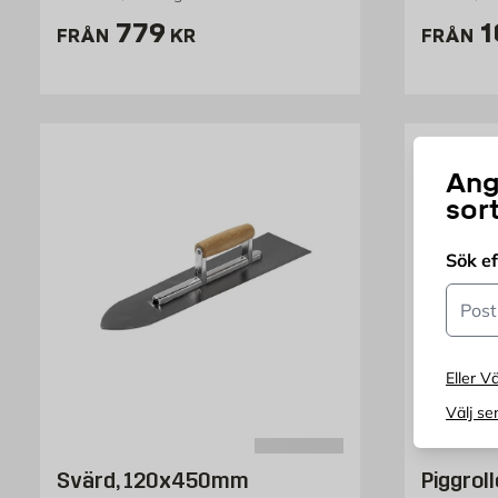
Pris 779 kr
P
779
1
FRÅN
KR
FRÅN
Ang
sor
Sök e
Postn
Eller Vä
Välj se
Svärd, 120x450mm
Piggroll