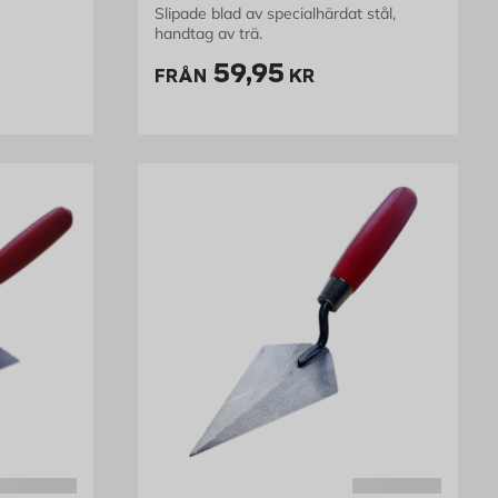
Slipade blad av specialhärdat stål,
handtag av trä.
kr
Pris 59.95 kr
59,95
FRÅN
KR