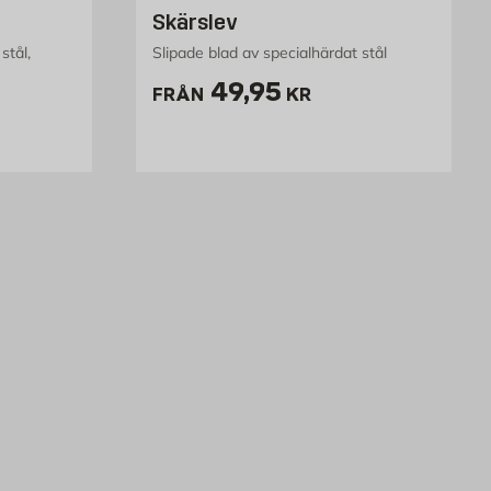
Skärslev
stål,
Slipade blad av specialhärdat stål
Pris 49.95 kr
49,95
FRÅN
KR
kr