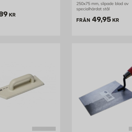
250x75 mm, slipade blad av
specialhärdat stål
ris 189 kr
89
KR
Pris 49.95 
49,95
FRÅN
KR