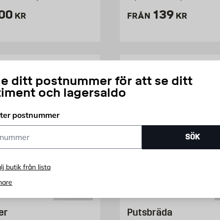
ris 100 kr
Pris 139 kr
00
139
KR
FRÅN
KR
e ditt postnummer för att se ditt
timent och lagersaldo
fter postnummer
ummer
SÖK
lj butik från lista
nare
er
Putsbräda