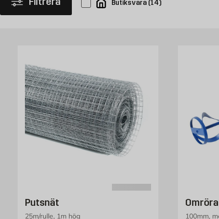
Filtrera
Butiksvara
(
14
)
Putsnät
Omröra
25m/rulle, 1m hög
100mm, me