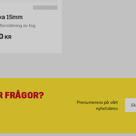
cka 15mm
efterslätning av fog
ris 10 kr
0
KR
R FRÅGOR?
Pre
Prenumerera på vårt
nyhetsbrev