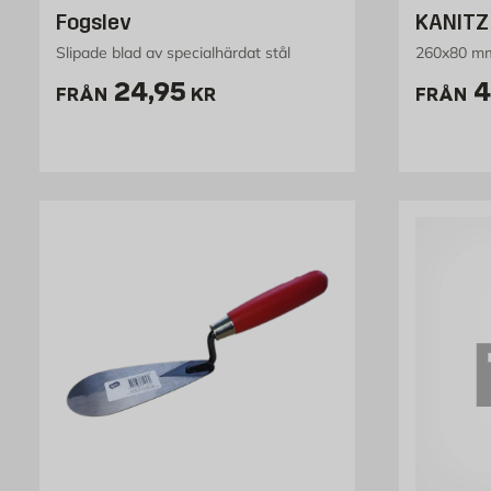
Fogslev
KANITZ
Slipade blad av specialhärdat stål
260x80 mm
Pris 24.95 kr
P
24,95
4
FRÅN
KR
FRÅN