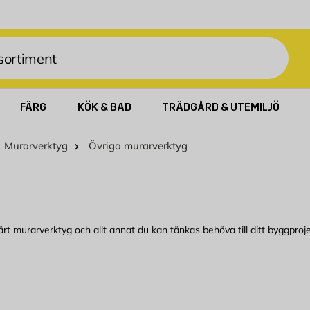
FÄRG
KÖK & BAD
TRÄDGÅRD & UTEMILJÖ
Murarverktyg
Övriga murarverktyg
ärt murarverktyg och allt annat du kan tänkas behöva till ditt byggproje
ggmax. Kom in till din närmaste Byggmax-butik eller kolla här online f