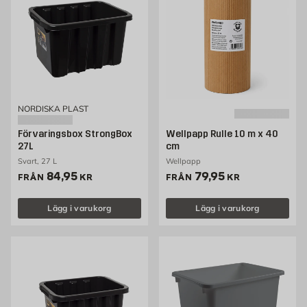
NORDISKA PLAST
Förvaringsbox StrongBox
Wellpapp Rulle 10 m x 40
27L
cm
Svart, 27 L
Wellpapp
Pris 84.95 kr
Pris 79.95 kr
84,95
79,95
FRÅN
KR
FRÅN
KR
Lägg i varukorg
Lägg i varukorg