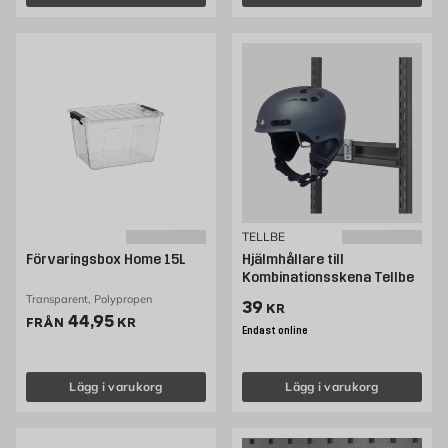
TELLBE
Förvaringsbox Home 15L
Hjälmhållare till
Kombinationsskena Tellbe
Transparent, Polypropen
Pris 39 kr
39
KR
Pris 44.95 kr
44,95
FRÅN
KR
Endast online
Lägg i varukorg
Lägg i varukorg