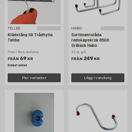
TELLBE
HABO
Klädstång till Trådhylla
Sortimentslåda
Tellbe
redskapskrok 8500
Grålack Habo
Finns i flera storlekar
15 st, grå
Pris 69 kr
Pris 249 kr
69
249
FRÅN
KR
FRÅN
KR
Endast online
Fler varianter
Lägg i varukorg