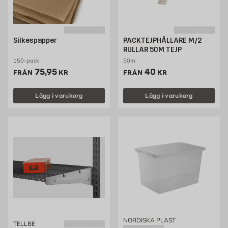
Silkespapper
PACKTEJPHÅLLARE M/2
RULLAR 50M TEJP
150-pack
50m
Pris 75.95 kr
Pris 40 kr
75,95
40
FRÅN
KR
FRÅN
KR
Lägg i varukorg
Lägg i varukorg
NORDISKA PLAST
TELLBE