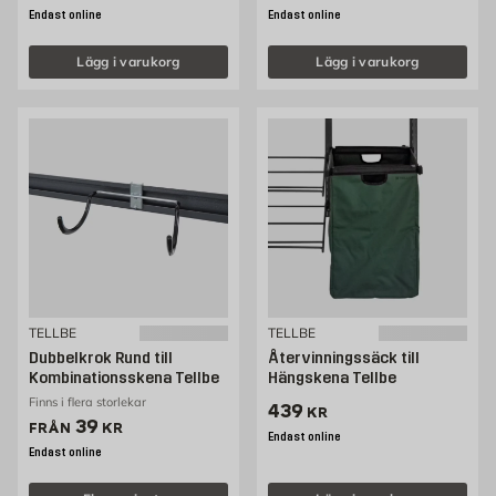
Endast online
Endast online
Lägg i varukorg
Lägg i varukorg
TELLBE
TELLBE
Dubbelkrok Rund till
Återvinningssäck till
Kombinationsskena Tellbe
Hängskena Tellbe
Finns i flera storlekar
Pris 439 kr
439
KR
Pris 39 kr
39
FRÅN
KR
Endast online
Endast online