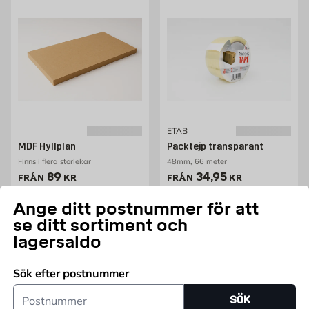
ETAB
MDF Hyllplan
Packtejp transparant
Finns i flera storlekar
48mm, 66 meter
Pris 89 kr
Pris 34.95 kr
89
34,95
FRÅN
KR
FRÅN
KR
Ange ditt postnummer för att
Fler varianter
Lägg i varukorg
se ditt sortiment och
lagersaldo
Sök efter postnummer
Postnummer
SÖK