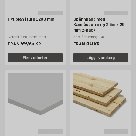
Hyllplan i furu 1200 mm
Spännband med
Kamlåssurrning 2,5m x 25
mm 2-pack
Nordisk furu , Stavlimad
Kamlåssurrning, Gul
Pris 99.95 kr
Pris 40 kr
99,95
40
FRÅN
KR
FRÅN
KR
Fler varianter
Lägg i varukorg