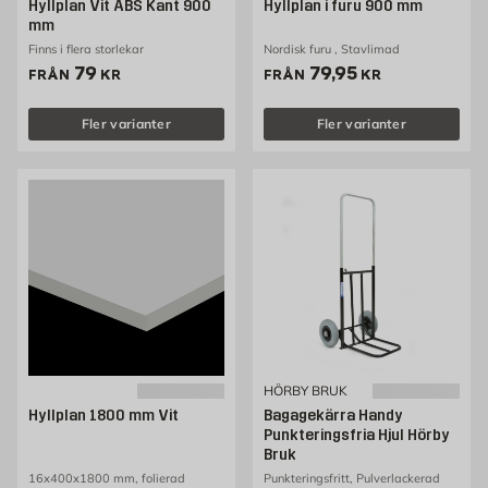
Hyllplan Vit ABS Kant 900
Hyllplan i furu 900 mm
mm
Finns i flera storlekar
Nordisk furu , Stavlimad
Pris 79 kr
Pris 79.95 kr
79
79,95
FRÅN
KR
FRÅN
KR
Fler varianter
Fler varianter
HÖRBY BRUK
Hyllplan 1800 mm Vit
Bagagekärra Handy
Punkteringsfria Hjul Hörby
Bruk
16x400x1800 mm, folierad
Punkteringsfritt, Pulverlackerad