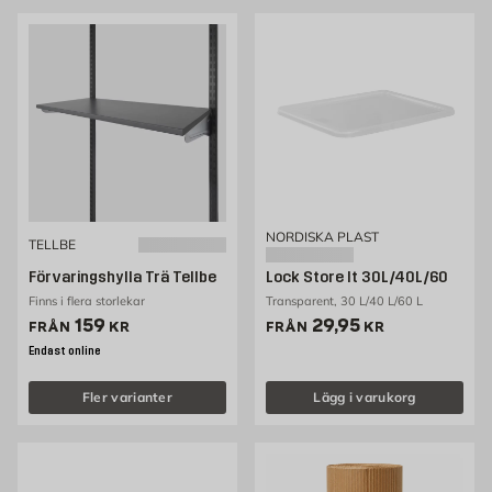
NORDISKA PLAST
TELLBE
Förvaringshylla Trä Tellbe
Lock Store It 30L/40L/60
Finns i flera storlekar
Transparent, 30 L/40 L/60 L
Pris 159 kr
Pris 29.95 kr
159
29,95
FRÅN
KR
FRÅN
KR
Endast online
Fler varianter
Lägg i varukorg