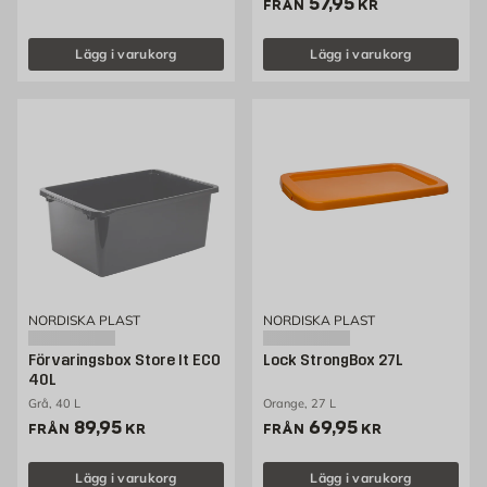
Pris 57.95 kr
57,95
FRÅN
KR
Lägg i varukorg
Lägg i varukorg
NORDISKA PLAST
NORDISKA PLAST
Förvaringsbox Store It ECO
Lock StrongBox 27L
40L
Grå, 40 L
Orange, 27 L
Pris 89.95 kr
Pris 69.95 kr
89,95
69,95
FRÅN
KR
FRÅN
KR
Lägg i varukorg
Lägg i varukorg