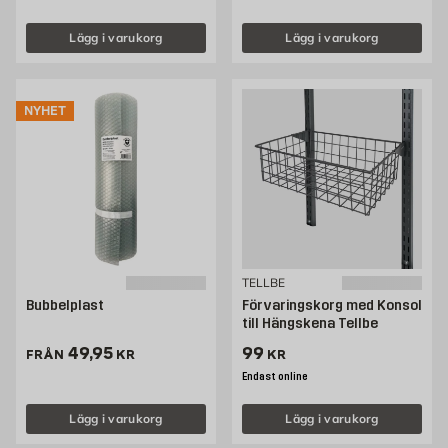
Lägg i varukorg
Lägg i varukorg
NYHET
TELLBE
Bubbelplast
Förvaringskorg med Konsol
till Hängskena Tellbe
Pris 49.95 kr
Pris 99 kr
49,95
99
FRÅN
KR
KR
Endast online
Lägg i varukorg
Lägg i varukorg