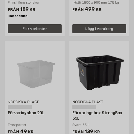
Finns i flera storlekar
(HxB) 1800 x 900 mm 175 kg
Pris 189 kr
Pris 499 kr
189
499
FRÅN
KR
FRÅN
KR
Endast online
Fler varianter
Lägg i varukorg
NORDISKA PLAST
NORDISKA PLAST
Förvaringsbox 20L
Förvaringsbox StrongBox
55L
Transparent
Svart, 55 L
Pris 49 kr
Pris 139 kr
49
139
FRÅN
KR
FRÅN
KR