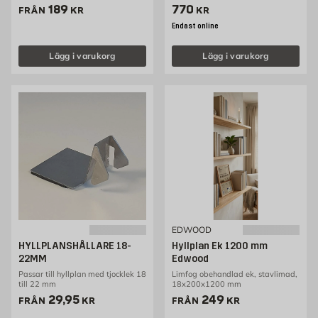
Pris 189 kr
Pris 770 kr
189
770
FRÅN
KR
KR
Endast online
Lägg i varukorg
Lägg i varukorg
EDWOOD
HYLLPLANSHÅLLARE 18-
Hyllplan Ek 1200 mm
22MM
Edwood
Passar till hyllplan med tjocklek 18
Limfog obehandlad ek, stavlimad,
till 22 mm
18x200x1200 mm
Pris 29.95 kr
Pris 249 kr
29,95
249
FRÅN
KR
FRÅN
KR