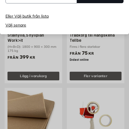
Eller Välj butik från lista
Välj senare
MILLARCO
TELLBE
Stålhylla, 5 hyllplan
Trådkorg till Hängskena
Work>it
Tellbe
(H×B×D): 1800 × 900 × 300 mm
Finns i flera storlekar
175 kg
Pris 75 kr
75
FRÅN
KR
Pris 399 kr
399
FRÅN
KR
Endast online
Lägg i varukorg
Fler varianter