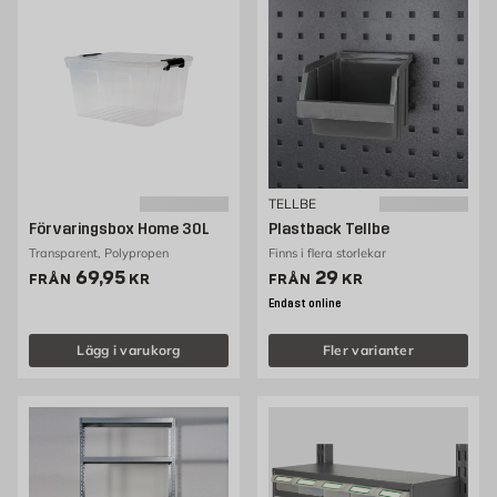
TELLBE
Förvaringsbox Home 30L
Plastback Tellbe
Transparent, Polypropen
Finns i flera storlekar
Pris 69.95 kr
Pris 29 kr
69,95
29
FRÅN
KR
FRÅN
KR
Endast online
Lägg i varukorg
Fler varianter