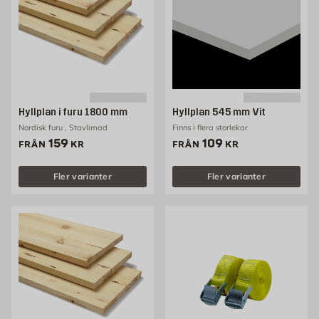
Hyllplan i furu 1800 mm
Hyllplan 545 mm Vit
Nordisk furu , Stavlimad
Finns i flera storlekar
Pris 159 kr
Pris 109 kr
159
109
FRÅN
KR
FRÅN
KR
Fler varianter
Fler varianter