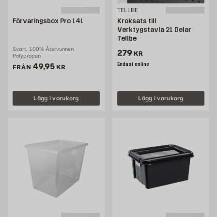
TELLBE
Förvaringsbox Pro 14L
Kroksats till
Verktygstavla 21 Delar
Tellbe
Svart, 100% Återvunnen
Pris 279 kr
279
KR
Polypropen
Pris 49.95 kr
Endast online
49,95
FRÅN
KR
Lägg i varukorg
Lägg i varukorg