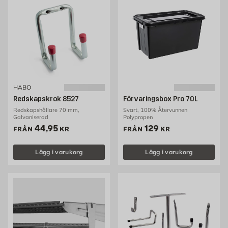
HABO
Redskapskrok 8527
Förvaringsbox Pro 70L
Redskapshållare 70 mm,
Svart, 100% Återvunnen
Galvaniserad
Polypropen
Pris 44.95 kr
Pris 129 kr
44,95
129
FRÅN
KR
FRÅN
KR
Lägg i varukorg
Lägg i varukorg