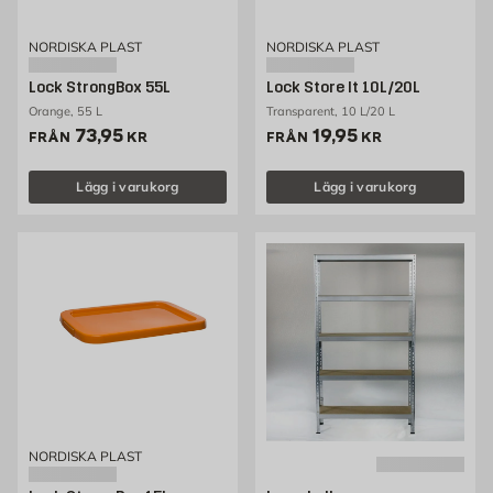
NORDISKA PLAST
NORDISKA PLAST
Lock StrongBox 55L
Lock Store It 10L/20L
Orange, 55 L
Transparent, 10 L/20 L
Pris 73.95 kr
Pris 19.95 kr
73,95
19,95
FRÅN
KR
FRÅN
KR
Lägg i varukorg
Lägg i varukorg
NORDISKA PLAST