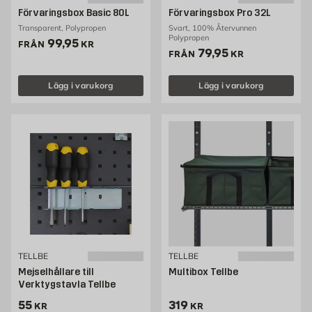
Förvaringsbox Basic 80L
Förvaringsbox Pro 32L
Transparent, Polypropen
Svart, 100% Återvunnen
Polypropen
Pris 99.95 kr
99,95
FRÅN
KR
Pris 79.95 kr
79,95
FRÅN
KR
Lägg i varukorg
Lägg i varukorg
TELLBE
TELLBE
Mejselhållare till
Multibox Tellbe
Verktygstavla Tellbe
Pris 55 kr
Pris 319 kr
55
319
KR
KR