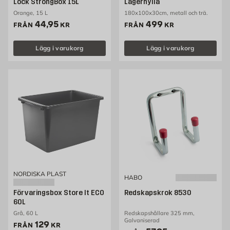
Lock StrongBox 15L
Lagerhylla
Orange, 15 L
180x100x30cm, metall och trä.
Pris 44.95 kr
Pris 499 kr
44,95
499
FRÅN
KR
FRÅN
KR
Lägg i varukorg
Lägg i varukorg
NORDISKA PLAST
HABO
Förvaringsbox Store It ECO
Redskapskrok 8530
60L
Grå, 60 L
Redskapshållare 325 mm,
Galvaniserad
Pris 129 kr
129
FRÅN
KR