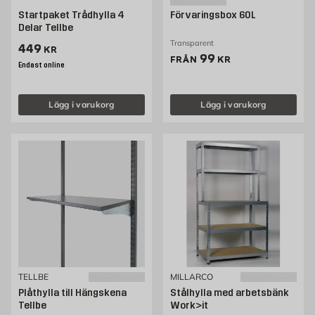
Startpaket Trådhylla 4
Förvaringsbox 60L
Delar Tellbe
Transparent
Pris 449 kr
449
KR
Pris 99 kr
99
FRÅN
KR
Endast online
Lägg i varukorg
Lägg i varukorg
TELLBE
MILLARCO
Plåthylla till Hängskena
Stålhylla med arbetsbänk
Tellbe
Work>it