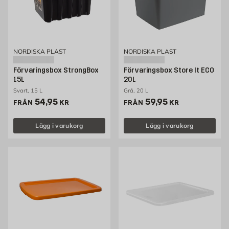
NORDISKA PLAST
NORDISKA PLAST
Förvaringsbox StrongBox
Förvaringsbox Store It ECO
15L
20L
Svart, 15 L
Grå, 20 L
Pris 54.95 kr
Pris 59.95 kr
54,95
59,95
FRÅN
KR
FRÅN
KR
Lägg i varukorg
Lägg i varukorg