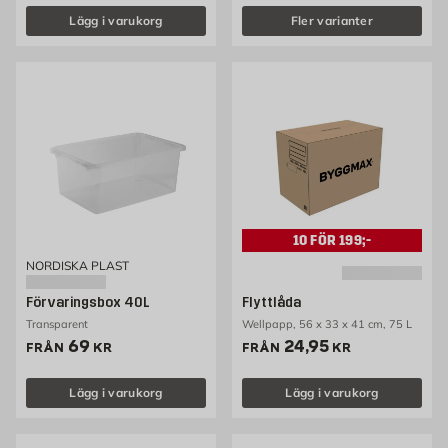
Lägg i varukorg
Fler varianter
10
FÖR
199;-
NORDISKA PLAST
Förvaringsbox 40L
Flyttlåda
Transparent
Wellpapp, 56 x 33 x 41 cm, 75 L
Pris 69 kr
Pris 24.95 kr
69
24,95
FRÅN
KR
FRÅN
KR
Lägg i varukorg
Lägg i varukorg