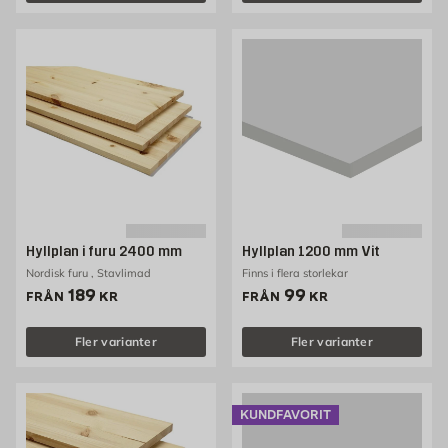
Hyllplan i furu 2400 mm
Hyllplan 1200 mm Vit
Nordisk furu , Stavlimad
Finns i flera storlekar
Pris 189 kr
Pris 99 kr
189
99
FRÅN
KR
FRÅN
KR
Fler varianter
Fler varianter
KUNDFAVORIT