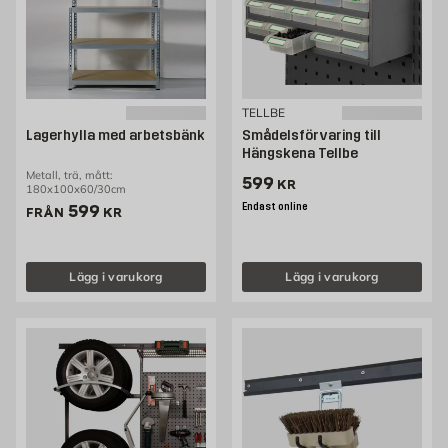
TELLBE
Lagerhylla med arbetsbänk
Smådelsförvaring till
Hängskena Tellbe
Metall, trä, mått:
Pris 599 kr
599
KR
180x100x60/30cm
Pris 599 kr
Endast online
599
FRÅN
KR
Lägg i varukorg
Lägg i varukorg