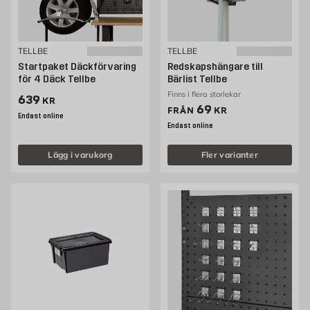
TELLBE
TELLBE
Startpaket Däckförvaring
Redskapshängare till
för 4 Däck Tellbe
Bärlist Tellbe
Finns i flera storlekar
Pris 639 kr
639
KR
Pris 69 kr
69
FRÅN
KR
Endast online
Endast online
Lägg i varukorg
Fler varianter