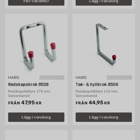
Fler varianter
Lägg i varukorg
HABO
HABO
Redskapskrok 8528
Tak- & hyllkrok 8506
Redskapshållare 175 mm,
Redskapshållare 115 mm,
Galvaniserad
Galvaniserad
Pris 47.95 kr
Pris 44.95 kr
47,95
44,95
FRÅN
KR
FRÅN
KR
Lägg i varukorg
Lägg i varukorg