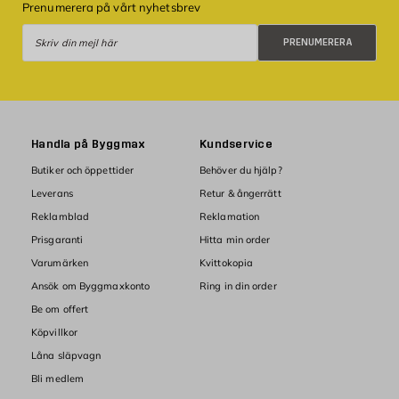
Prenumerera på vårt nyhetsbrev
Prenumerera
PRENUMERERA
Handla på Byggmax
Kundservice
Butiker och öppettider
Behöver du hjälp?
Leverans
Retur & ångerrätt
Reklamblad
Reklamation
Prisgaranti
Hitta min order
Varumärken
Kvittokopia
Ansök om Byggmaxkonto
Ring in din order
Be om offert
Köpvillkor
Låna släpvagn
Bli medlem