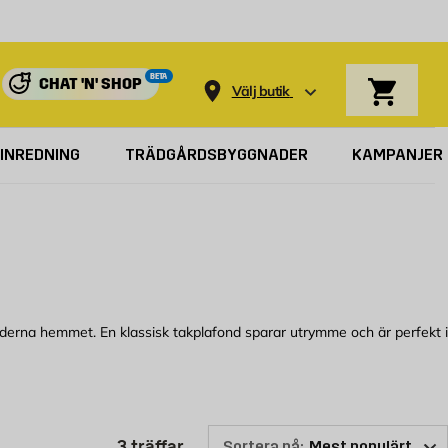
Varukorg
BETA
CHAT 'N' SHOP
Välj butik
INREDNING
TRÄDGÅRDSBYGGNADER
KAMPANJER
derna hemmet. En klassisk takplafond sparar utrymme och är perfekt i
 Vi har både runda och fyrkantiga plafonder i glas eller plast i olika
Produktlistan är uppdaterad: 3 t
3
träffar
Sortera på: