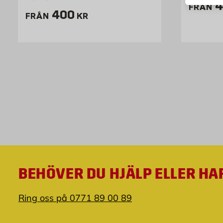
P
4
FRÅN
Pris 400 kr
400
FRÅN
KR
BEHÖVER DU HJÄLP ELLER HA
Ring oss på 0771 89 00 89