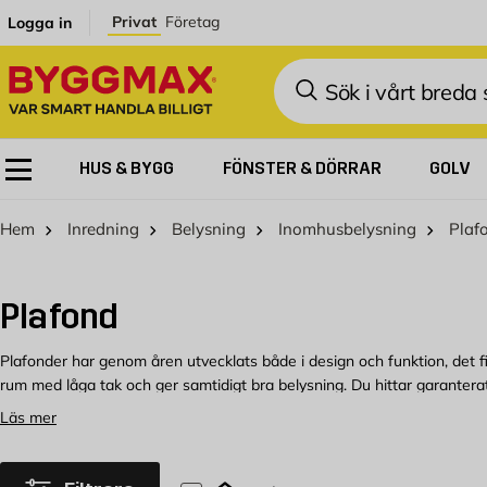
Hoppa till innehållet
Privat
Företag
Logga in
Sök
HUS & BYGG
FÖNSTER & DÖRRAR
GOLV
Hem
Inredning
Belysning
Inomhusbelysning
Plaf
Plafond
Plafonder har genom åren utvecklats både i design och funktion, det 
rum med låga tak och ger samtidigt bra belysning. Du hittar garanter
Läs mer
Plafonder i olika stilar
En takplafond är en lampa som monteras direkt mot taket och ger bra lju