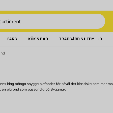
FÄRG
KÖK & BAD
TRÄDGÅRD & UTEMILJÖ
ond
finns idag många snygga plafonder för såväl det klassiska som mer mo
at en plafond som passar dig på Byggmax.
s över hela rummet. I vårt sortiment finns plafonder för olika ändamål.