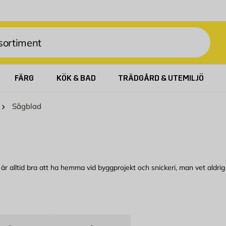
FÄRG
KÖK & BAD
TRÄDGÅRD & UTEMILJÖ
Sågblad
är alltid bra att ha hemma vid byggprojekt och snickeri, man vet aldri
tigersågsblad, bågsågblad och sticksågsblad, alla till riktigt bra prise
or helt på ditt projekt och vad du ska såga i. Tigersågbladet är exempel