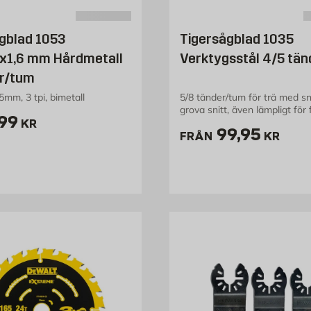
gblad 1053
Tigersågblad 1035
x1,6 mm Hårdmetall
Verktygsstål 4/5 tä
er/tum
5mm, 3 tpi, bimetall
5/8 tänder/tum för trä med s
grova snitt, även lämpligt för 
ris 199 kr
99
och tjocka grenar
KR
Pris 99.95 
99,95
FRÅN
KR