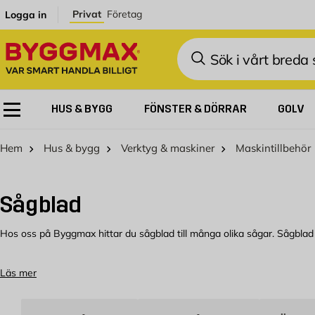
Hoppa till innehållet
Privat
Företag
Logga in
Sök
HUS & BYGG
FÖNSTER & DÖRRAR
GOLV
Hem
Hus & bygg
Verktyg & maskiner
Maskintillbehör
Sågblad
Hos oss på Byggmax hittar du sågblad till många olika sågar. Sågblad 
Olika typer av sågblad
Läs mer
I vårt sortiment finns sågblad till det vanligaste sågarna, bland annat 
för olika material och varierande antal tänder, vilken du ska välja ber