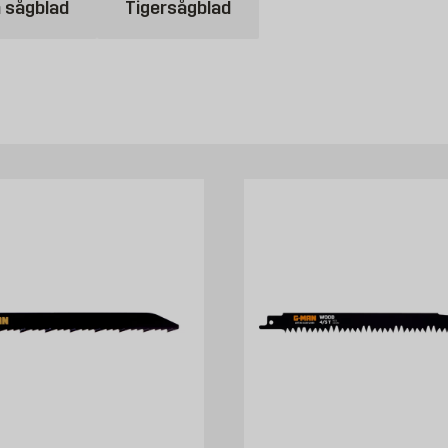
a sågblad
Tigersågblad
ämt från Byggmax. Kom in till din närmsta Byggmax-butik eller kolla hä