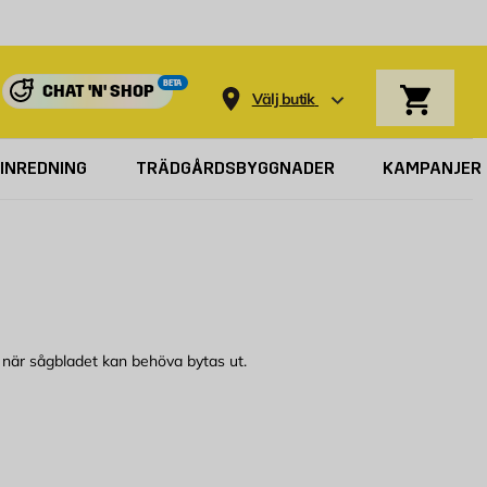
Varukorg
BETA
CHAT 'N' SHOP
Välj butik
INREDNING
TRÄDGÅRDSBYGGNADER
KAMPANJER
g när sågbladet kan behöva bytas ut.
r. Vi har även sågblad till handsåg för den som behöver. Sågbladen finns
vis anpassat för de tuffare jobben medan ett sågblad till sticksåg