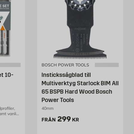
BOSCH POWER TOOLS
t 10-
Instickssågblad till
Multiverktyg Starlock BIM AII
65 BSPB Hard Wood Bosch
Power Tools
profiler,
40mm
amt vanligt
Pris 299 kr
299
FRÅN
KR