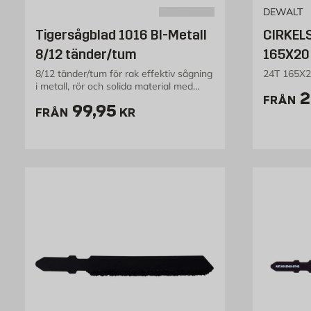
DEWALT
Tigersågblad 1016 BI-Metall
CIRKEL
8/12 tänder/tum
165X20
8/12 tänder/tum för rak effektiv sågning
24T 165X
i metall, rör och solida material med
P
2
godstjocklek över 6mm och trä med spik
FRÅN
Pris 99.95 kr
99,95
FRÅN
KR