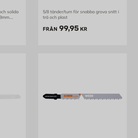
och solida
5/8 tänder/tum för snabba grova snitt i
88mm.
trä och plast
 trä med
kr
Pris 99.95 kr
99,95
FRÅN
KR