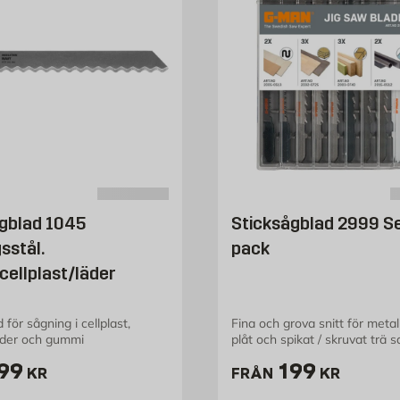
gblad 1045
Sticksågblad 2999 Se
sstål.
pack
ellplast/läder
 för sågning i cellplast,
Fina och grova snitt för metall
läder och gummi
plåt och spikat / skruvat trä s
trä
ris 199 kr
Pris 199 kr
99
199
KR
FRÅN
KR