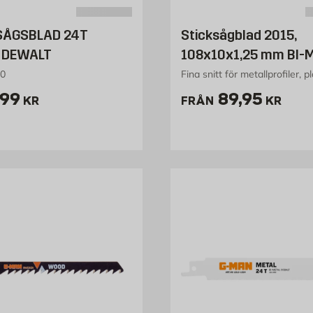
SÅGSBLAD 24T
Sticksågblad 2015,
 DEWALT
108x10x1,25 mm BI-M
20
Fina snitt för metallprofiler, pl
ris 299 kr
Pris 89.95 
99
89,95
KR
FRÅN
KR