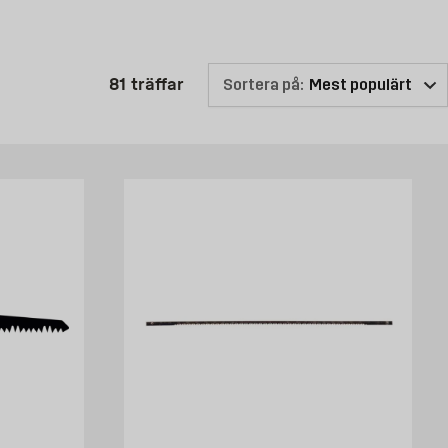
Produktlistan är uppdaterad: 81 
81
träffar
Sortera på:
r online för att se vilka olika sågblad som vi kan erbjuda.