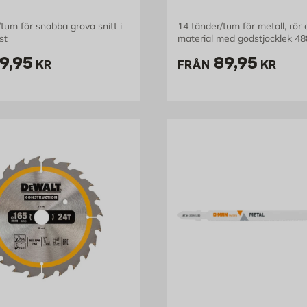
/tum för snabba grova snitt i
14 tänder/tum för metall, rör 
st
material med godstjocklek 4
Även lämpligt flr rostfritt och
ris 99.95 kr
Pris 89.95 
9,95
89,95
spik
KR
FRÅN
KR