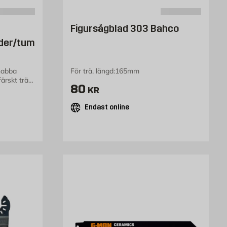
Figursågblad 303 Bahco
nder/tum
nabba
För trä, längd:165mm
färskt trä
Pris 80 kr
80
KR
kr
Endast online