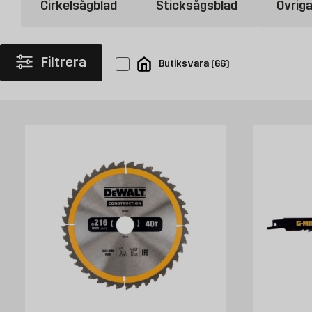
Cirkelsågblad
Sticksågsblad
Övrig
passar till finare sågning med detaljer i träet.
Köp sågblad hos Byggmax
Filtrera
Butiksvara
(
66
)
Välkommen att kolla in vårt sortiment av sågblad som du kan köpa bekv