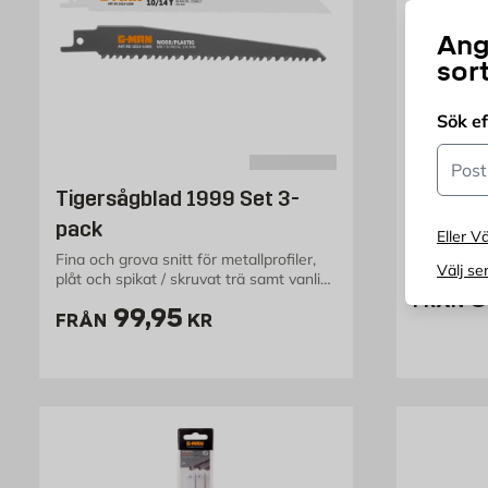
Ang
sor
Sök e
Postn
DEWALT
Tigersågblad 1999 Set 3-
CIRKEL
pack
165X20
Eller Vä
Fina och grova snitt för metallprofiler,
24T 165X
Välj se
plåt och spikat / skruvat trä samt vanligt
P
3
trä
FRÅN
Pris 99.95 kr
99,95
FRÅN
KR