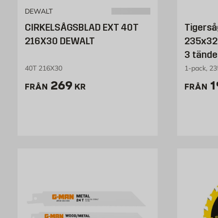
DEWALT
CIRKELSÅGSBLAD EXT 40T
Tigerså
216X30 DEWALT
235x32
3 tänd
40T 216X30
1-pack, 23
Pris 269 kr
P
269
1
FRÅN
KR
FRÅN