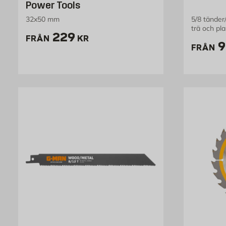
Power Tools
32x50 mm
5/8 tänder
trä och pla
Pris 229 kr
229
FRÅN
KR
P
9
FRÅN