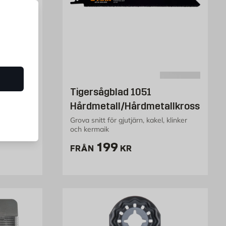
ALT
Tigersågblad 1051
Hårdmetall/Hårdmetallkross
Grova snitt för gjutjärn, kakel, klinker
och kermaik
Pris 199 kr
199
FRÅN
KR