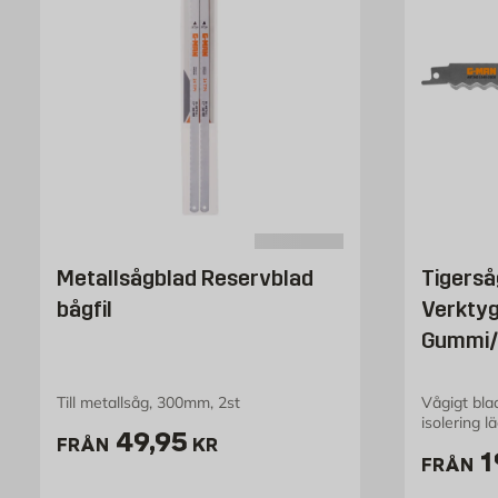
Metallsågblad Reservblad
Tigerså
bågfil
Verktyg
Gummi/c
Till metallsåg, 300mm, 2st
Vågigt blad
isolering 
Pris 49.95 kr
49,95
FRÅN
KR
P
1
FRÅN