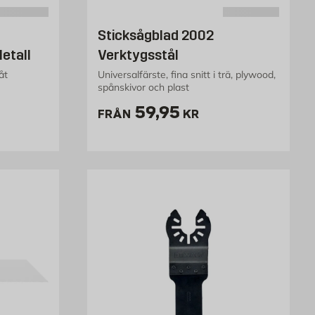
Sticksågblad 2002
etall
Verktygsstål
åt
Universalfärste, fina snitt i trä, plywood,
spånskivor och plast
kr
Pris 59.95 kr
59,95
FRÅN
KR