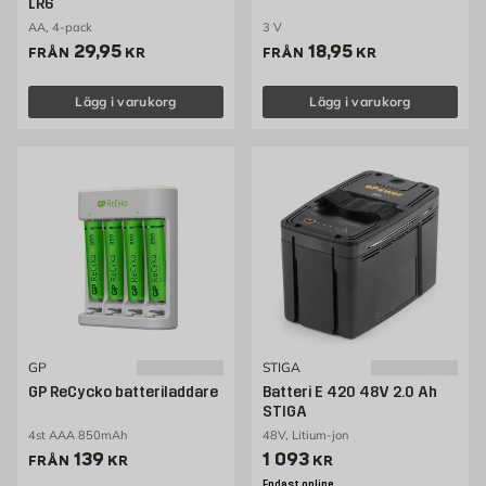
LR6
AA, 4-pack
3 V
Pris 29.95 kr
Pris 18.95 kr
29,95
18,95
FRÅN
KR
FRÅN
KR
Lägg i varukorg
Lägg i varukorg
GP
STIGA
GP ReCycko batteriladdare
Batteri E 420 48V 2.0 Ah
STIGA
4st AAA 850mAh
48V, Litium-jon
Pris 139 kr
Pris 1093 kr
139
1 093
FRÅN
KR
KR
Endast online