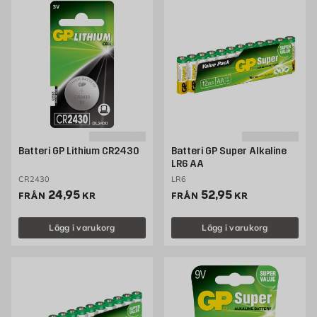
Batteri GP Lithium CR2430
Batteri GP Super Alkaline
LR6 AA
CR2430
LR6
Pris 24.95 kr
Pris 52.95 kr
24,95
52,95
FRÅN
KR
FRÅN
KR
Lägg i varukorg
Lägg i varukorg