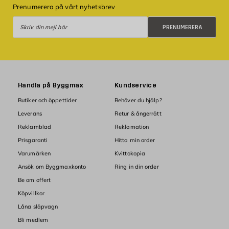
Prenumerera på vårt nyhetsbrev
Prenumerera
PRENUMERERA
Handla på Byggmax
Kundservice
Butiker och öppettider
Behöver du hjälp?
Leverans
Retur & ångerrätt
Reklamblad
Reklamation
Prisgaranti
Hitta min order
Varumärken
Kvittokopia
Ansök om Byggmaxkonto
Ring in din order
Be om offert
Köpvillkor
Låna släpvagn
Bli medlem