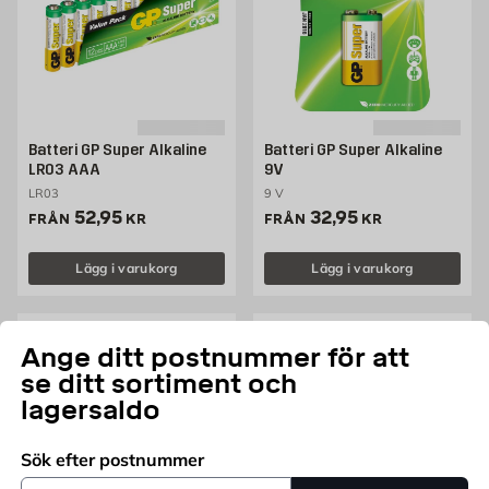
Batteri GP Super Alkaline
Batteri GP Super Alkaline
LR03 AAA
9V
LR03
9 V
Pris 52.95 kr
Pris 32.95 kr
52,95
32,95
FRÅN
KR
FRÅN
KR
Lägg i varukorg
Lägg i varukorg
Ange ditt postnummer för att
se ditt sortiment och
lagersaldo
Sök efter postnummer
Postnummer