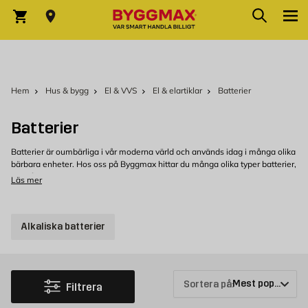
Hoppa till innehållet
Sök
Varukorg
Hem
Hus & bygg
El & VVS
El & elartiklar
Batterier
Batterier
Batterier är oumbärliga i vår moderna värld och används idag i många olika
bärbara enheter. Hos oss på Byggmax hittar du många olika typer batterier,
allt från de vanligaste AA och AAA batterier till lite större C och D batterier.
Läs mer
Vi har batterier från välkända varumärken som håller hög kvalitet.
Köp batteri hos Byggmax
Alkaliska batterier
Välkommen att kolla in vårt sortiment av batterier som du kan köpa
bekvämt från Byggmax. Kom in till din närmaste Byggmax-butik eller kolla
här online för att se vilket batteri som vi kan erbjuda.
Sortera på:
Filtrera