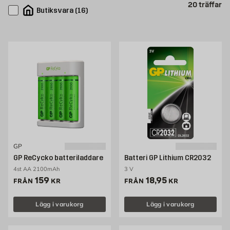
Pr
20
träffar
Butiksvara
(
16
)
GP
GP ReCycko batteriladdare
Batteri GP Lithium CR2032
4st AA 2100mAh
3 V
Pris 159 kr
Pris 18.95 kr
159
18,95
FRÅN
KR
FRÅN
KR
Lägg i varukorg
Lägg i varukorg