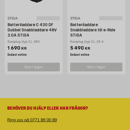
STIGA
STIGA
Batteriladdare C 430 DF
Batteriladdare
Dubbel Snabbladdare 48V
Snabbladdare till e-Ride
3.0A STIGA
STIGA
Europlug (typ C), 48V
Europlug (typ C), 18 A
Pris 1690 kr
Pris 5490 kr
1 690
5 490
KR
KR
Endast online
Endast online
slut i lager
slut i lager
BEHÖVER DU HJÄLP ELLER HAR FRÅGOR?
Ring oss på 0771 89 00 89