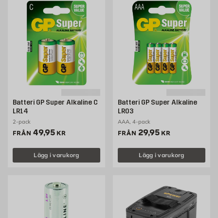
Batteri GP Super Alkaline C
Batteri GP Super Alkaline
LR14
LR03
2-pack
AAA, 4-pack
Pris 49.95 kr
Pris 29.95 kr
49,95
29,95
FRÅN
KR
FRÅN
KR
Lägg i varukorg
Lägg i varukorg