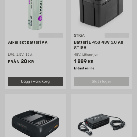
STIGA
Alkaliskt batteri AA
Batteri E 450 48V 5.0 Ah
STIGA
LR6, 1,5V, 12st
48V, Litium-jon
Pris 20 kr
Pris 1889 kr
20
1 889
FRÅN
KR
KR
Endast online
Lägg i varukorg
slut i lager