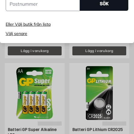
SÖK
Batteri GP Super Alkaline D
Batteri GP Lithium CR2450
LR20
Eller Välj butik från lista
2-pack
CR2450
Välj senare
Pris 54.95 kr
Pris 24.95 kr
54,95
24,95
FRÅN
KR
FRÅN
KR
Lägg i varukorg
Lägg i varukorg
Batteri GP Super Alkaline
Batteri GP Lithium CR2025