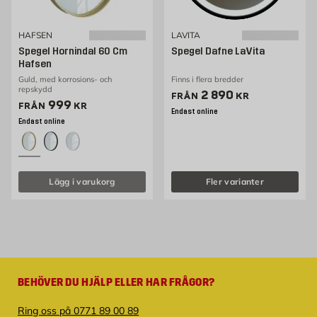
HAFSEN
LAVITA
Spegel Hornindal 60 Cm
Spegel Dafne LaVita
Hafsen
Guld, med korrosions- och
Finns i flera bredder
repskydd
Pris 2890 kr
2 890
FRÅN
KR
Pris 999 kr
999
FRÅN
KR
Endast online
Endast online
Lägg i varukorg
Fler varianter
BEHÖVER DU HJÄLP ELLER HAR FRÅGOR?
Ring oss på 0771 89 00 89