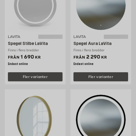
LAVITA
LAVITA
Spegel Stilbe LaVita
Spegel Aura LaVita
Finns i flera bredder
Finns i flera bredder
Pris 1690 kr
Pris 2290 kr
1 690
2 290
FRÅN
KR
FRÅN
KR
Endast online
Endast online
Fler varianter
Fler varianter