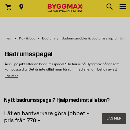
Hoppa till innehållet
Sök
Varukorg
Hem
Kök & bad
Badrum
Badrumsmöbler & badrumsskåp
Badru
Badrumsspegel
Är du på jakt efter en badrumsspegel? Då har vi på Byggmax något som
kan passa dig. Det är inte alltid man får rum med eller är i behov av ett
badrumsskåp
, då är en badrumsspegel ett bra alternativ. I vårt sortiment
Läs mer
hittar du speglar för badrum i olika storlekar och utföranden.
Badrumsspegel med belysning
I vårt sortiment finns badrumsspeglar i flera olika modeller av hög kvalitet
Nytt badrumsspegel? Hjälp med installation?
och självklart till bra pris. Välj mellan olika färger på spegelramen, eller
bland våra utföranden med inbyggd LED-belysning. Med belysning på
Låt en hantverkare göra jobbet -
badrumsspegeln får du en bra belysning för morgon- och kvällsrutinerna.
Tänk på att när du ska välja en badrumsspegel med belysning, ta en extra
LÄS MER
pris från 778:-
titt på vilken färgtemperatur just den armaturen ger, vad passar bäst i ditt
badrum, kallt eller varmt ljus?