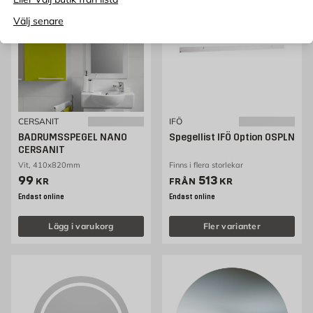
Välj senare
CERSANIT
IFÖ
BADRUMSSPEGEL NANO
Spegellist IFÖ Option OSPLN
CERSANIT
Vit, 410x820mm
Finns i flera storlekar
Pris 99 kr
Pris 513 kr
99
513
KR
FRÅN
KR
Endast online
Endast online
Lägg i varukorg
Fler varianter