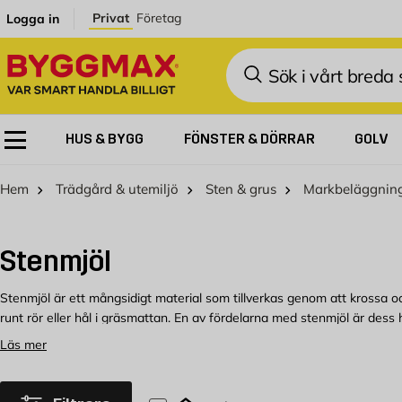
Hoppa till innehållet
Privat
Företag
Logga in
Sök
HUS & BYGG
FÖNSTER & DÖRRAR
GOLV
Hem
Trädgård & utemiljö
Sten & grus
Markbeläggnin
Stenmjöl
Stenmjöl är ett mångsidigt material som tillverkas genom att krossa oc
runt rör eller hål i gräsmattan. En av fördelarna med stenmjöl är des
jordförbättring.
Läs mer
Köp stenmjöl hos Byggmax