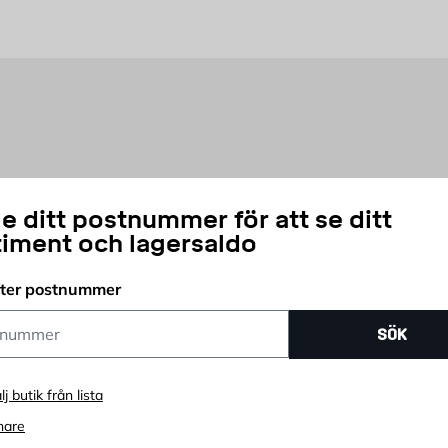
vämt från Byggmax. Kom in till din närmaste Byggmax-butik eller kolla 
e ditt postnummer för att se ditt
timent och lagersaldo
fter postnummer
ummer
SÖK
lj butik från lista
nare