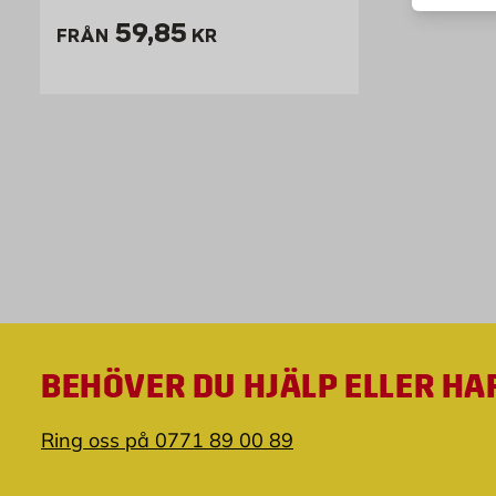
Pris 59.85 kr
59,85
FRÅN
KR
BEHÖVER DU HJÄLP ELLER HA
Ring oss på 0771 89 00 89