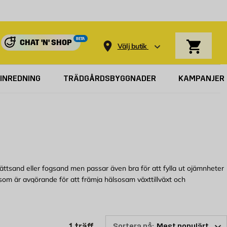
Varukorg
BETA
CHAT 'N' SHOP
Välj butik
INREDNING
TRÄDGÅRDSBYGGNADER
KAMPANJER
sättsand eller fogsand men passar även bra för att fylla ut ojämnheter
som är avgörande för att främja hälsosam växttillväxt och
Produktlistan är uppdaterad: 1 t
1
träff
Sortera på: