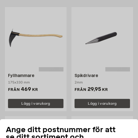
Fyllhammare
Spikdrivare
175x330 mm
2mm
Pris 469 kr
Pris 29.95 kr
469
29,95
FRÅN
KR
FRÅN
KR
Lägg i varukorg
Lägg i varukorg
Ange ditt postnummer för att
se ditt sortiment och