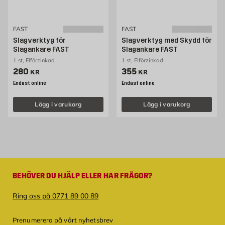
FAST
FAST
Slagverktyg för
Slagverktyg med Skydd för
Slagankare FAST
Slagankare FAST
1 st, Elförzinkad
1 st, Elförzinkad
Pris 280 kr
Pris 355 kr
280
355
KR
KR
Endast online
Endast online
Lägg i varukorg
Lägg i varukorg
BEHÖVER DU HJÄLP ELLER HAR FRÅGOR?
Ring oss på 0771 89 00 89
Prenumerera på vårt nyhetsbrev