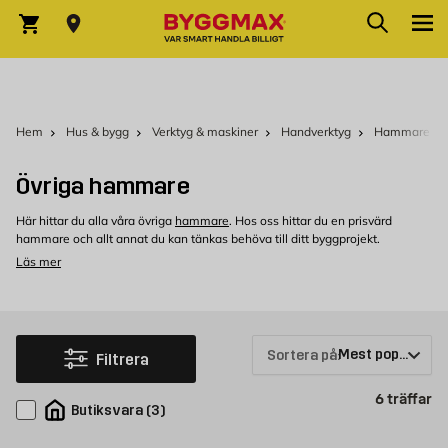
Hoppa till innehållet
Sök
Varukorg
Hem
Hus & bygg
Verktyg & maskiner
Handverktyg
Hammare & s
Övriga hammare
Här hittar du alla våra övriga
hammare
. Hos oss hittar du en prisvärd
hammare och allt annat du kan tänkas behöva till ditt byggprojekt.
Läs mer
Övriga hammare hos Byggmax
Välkommen att kolla in vårt sortiment som du kan köpa bekvämt från
Byggmax. Kom in till din närmaste Byggmax-butik eller kolla här online för
att se vilken hammare som vi kan erbjuda.
Sortera på:
Filtrera
Pr
6
träffar
Butiksvara
(
3
)