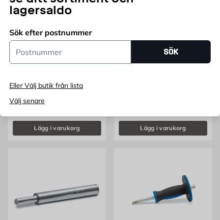
lagersaldo
Sök efter postnummer
Postnummer
SÖK
Gummiklubba
Spikutdragare 36 Bahco
Eller Välj butik från lista
Träskaft, 16oz
Längd:220mm
Pris 79.95 kr
Pris 545 kr
79,95
545
FRÅN
KR
KR
Välj senare
Endast online
Lägg i varukorg
Lägg i varukorg