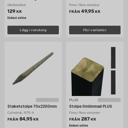
Obehandlad
Finns i flera storlekar
Pris 129 kr
Pris 49.95 kr
129
49,95
KR
FRÅN
KR
Endast online
Lägg i varukorg
Fler varianter
PLUS
Staketstolpe 70x2200mm
Stolpe Omlimmad PLUS
Cylindrisk, NTR-A
Finns i flera varianter
Pris 84.95 kr
Pris 287 kr
84,95
287
FRÅN
KR
FRÅN
KR
Endast online