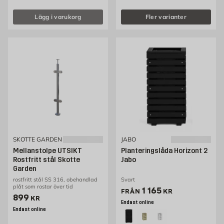
Lägg i varukorg
Fler varianter
SKOTTE GARDEN
JABO
Mellanstolpe UTSIKT
Planteringslåda Horizont 2
Rostfritt stål Skotte
Jabo
Garden
rostfritt stål SS 316, obehandlad
Svart
plåt som rostar över tid
Pris 783 kr
1 165
FRÅN
KR
Pris 899 kr
899
KR
Endast online
Endast online