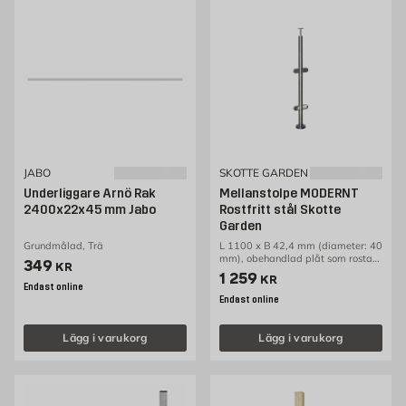
JABO
SKOTTE GARDEN
Underliggare Arnö Rak
Mellanstolpe MODERNT
2400x22x45 mm Jabo
Rostfritt stål Skotte
Garden
Grundmålad, Trä
L 1100 x B 42,4 mm (diameter: 40
mm), obehandlad plåt som rostar
Pris 349 kr
349
KR
över tid
Pris 1259 kr
1 259
KR
Endast online
Endast online
Lägg i varukorg
Lägg i varukorg