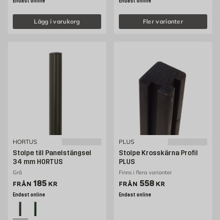
Endast online
Endast online
Lägg i varukorg
Fler varianter
HORTUS
PLUS
Stolpe till Panelstängsel
Stolpe Krosskärna Profil
34 mm HORTUS
PLUS
Grå
Finns i flera varianter
Pris 185 kr
Pris 558 kr
185
558
FRÅN
KR
FRÅN
KR
Endast online
Endast online