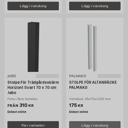
Lägg i varukorg
Lägg i varukorg
JABO
PALMAKO
Stolpe För Trädgårdsskärm
STOLPE FÖR ALTANRÄCKE
Horizont Svart 70 x 70 cm
PALMAKO
Jabo
Finns i flera storlekar
Vitmålad, 45x70x1200 mm
Pris 310 kr
Pris 175 kr
310
175
FRÅN
KR
KR
Endast online
Endast online
Fler varianter
Lägg i varukorg