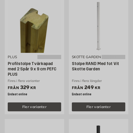
PLUS
SKOTTE GARDEN
Profilstolpe Tvärkapad
Stolpe RAND Med fot Vit
med 2 Spår 9 x 9 cm PEFC
Skotte Garden
PLUS
Finns i flera varianter
Finns i flera längder
Pris 329 kr
Pris 249 kr
329
249
FRÅN
KR
FRÅN
KR
Endast online
Endast online
Fler varianter
Fler varianter