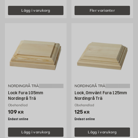
Lägg i varukorg
Fler varianter
NORDINGRÅ TRÄ
NORDINGRÅ TRÄ
Lock Fura 105mm
Lock, Omvänt Fura 125mm
Nordingrå Trä
Nordingrå Trä
Obehandlad
Obehandlad
Pris 109 kr
Pris 125 kr
109
125
KR
KR
Endast online
Endast online
Lägg i varukorg
Lägg i varukorg