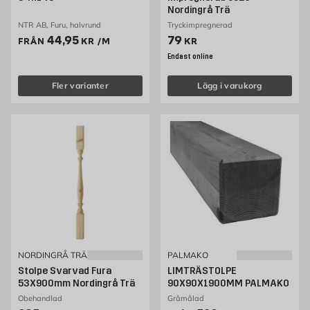
Nordingrå Trä
NTR AB, Furu, halvrund
Tryckimpregnerad
Pris 44.95 kr /m
Pris 79 kr
44,95
79
FRÅN
KR
/M
KR
Endast online
Fler varianter
Lägg i varukorg
NORDINGRÅ TRÄ
PALMAKO
Stolpe Svarvad Fura
LIMTRÄSTOLPE
53X900mm Nordingrå Trä
90X90X1900MM PALMAKO
Obehandlad
Gråmålad