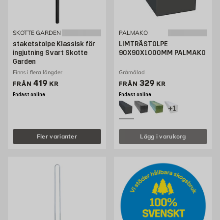
SKOTTE GARDEN
PALMAKO
staketstolpe Klassisk för
LIMTRÄSTOLPE
ingjutning Svart Skotte
90X90X1000MM PALMAKO
Garden
Finns i flera längder
Gråmålad
Pris 419 kr
Pris 249 kr
419
329
FRÅN
KR
FRÅN
KR
Endast online
Endast online
+1
Fler varianter
Lägg i varukorg