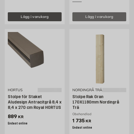
Lägg i varukorg
Lägg i varukorg
HORTUS
NORDINGRÅ TRÄ
Stolpe för Staket
Stolpe Rak Gran
Aludesign Antracitgrå 8,4 x
170X1180mm Nordingrå
8,4 x 270 cm Royal HORTUS
Trä
Obehandlad
Pris 889 kr
889
KR
Pris 1735 kr
1 735
KR
Endast online
Endast online