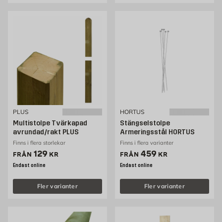
PLUS
HORTUS
Multistolpe Tvärkapad
Stängselstolpe
avrundad/rakt PLUS
Armeringsstål HORTUS
Finns i flera storlekar
Finns i flera varianter
Pris 129 kr
Pris 459 kr
129
459
FRÅN
KR
FRÅN
KR
Endast online
Endast online
Fler varianter
Fler varianter