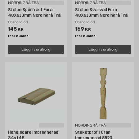
NORDINGRÅ TRÄ
NORDINGRÅ TRÄ
Stolpe Spårfräst Fura
Stolpe Svarvad Fura
40X910mm Nordingrå Trä
40X910mm Nordingrå Trä
Obehandlad
Obehandlad
Pris 145 kr
Pris 169 kr
145
169
KR
KR
Endast online
Endast online
Lägg i varukorg
Lägg i varukorg
NORDINGRÅ TRÄ
Handledare Impregnerad
Staketprofil Gran
34x145
Impregnerad 852G