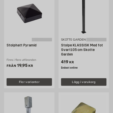
SKOTTE GARDEN
Stolphatt Pyramid
Stolpe KLASSISK Med fot
Svart105 cm Skotte
Garden
Finns i flera utföranden
Pris 419 kr
419
KR
Pris 19.95 kr
19,95
FRÅN
KR
Endast online
Fler varianter
Lägg i varukorg