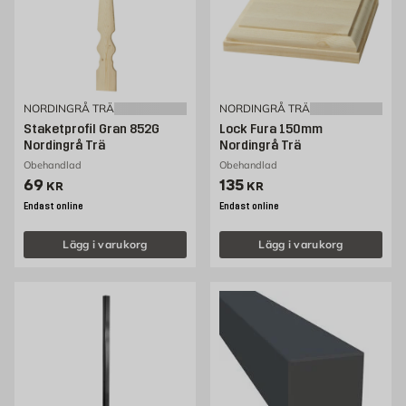
NORDINGRÅ TRÄ
NORDINGRÅ TRÄ
Staketprofil Gran 852G
Lock Fura 150mm
Nordingrå Trä
Nordingrå Trä
Obehandlad
Obehandlad
Pris 69 kr
Pris 135 kr
69
135
KR
KR
Endast online
Endast online
Lägg i varukorg
Lägg i varukorg