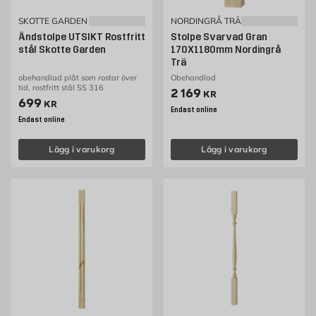
SKOTTE GARDEN
NORDINGRÅ TRÄ
Ändstolpe UTSIKT Rostfritt
Stolpe Svarvad Gran
stål Skotte Garden
170X1180mm Nordingrå
Trä
obehandlad plåt som rostar över
Obehandlad
tid, rostfritt stål SS 316
Pris 2169 kr
2 169
KR
Pris 699 kr
699
KR
Endast online
Endast online
Lägg i varukorg
Lägg i varukorg