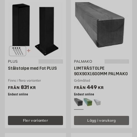
PLUS
PALMAKO
Stålstolpe med Fot PLUS
LIMTRÄSTOLPE
90X90X1600MM PALMAKO
Finns i flera varianter
Gråmålad
Pris 831 kr
Pris 379 kr
831
449
FRÅN
KR
FRÅN
KR
Endast online
Endast online
Fler varianter
Lägg i varukorg