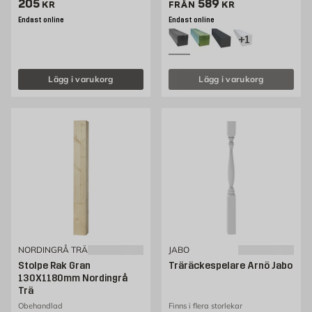
Pris 205 kr
Pris 427 kr
205
589
KR
FRÅN
KR
Endast online
Endast online
+1
Lägg i varukorg
Lägg i varukorg
NORDINGRÅ TRÄ
JABO
Stolpe Rak Gran
Träräckespelare Arnö Jabo
130X1180mm Nordingrå
Trä
Obehandlad
Finns i flera storlekar