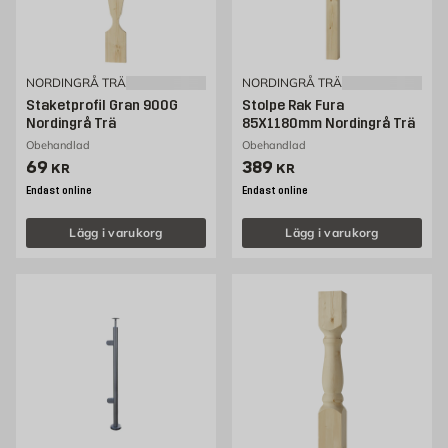
NORDINGRÅ TRÄ
NORDINGRÅ TRÄ
Staketprofil Gran 900G
Stolpe Rak Fura
Nordingrå Trä
85X1180mm Nordingrå Trä
Obehandlad
Obehandlad
Pris 69 kr
Pris 389 kr
69
389
KR
KR
Endast online
Endast online
Lägg i varukorg
Lägg i varukorg