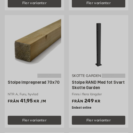
Fler varianter
Fler varianter
SKOTTE GARDEN
Stolpe Impregnerad 70x70
Stolpe RAND Med fot Svart
Skotte Garden
NTR A, Furu, hyvlad
Finns i flera längder
Pris 41.95 kr /m
Pris 249 kr
41,95
249
FRÅN
KR
/M
FRÅN
KR
Endast online
Fler varianter
Fler varianter