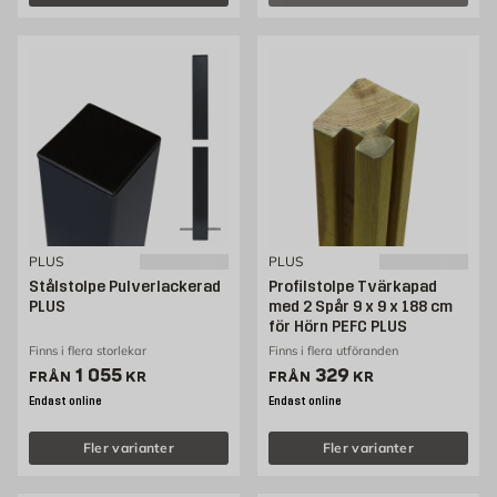
PLUS
PLUS
Stålstolpe Pulverlackerad
Profilstolpe Tvärkapad
PLUS
med 2 Spår 9 x 9 x 188 cm
för Hörn PEFC PLUS
Finns i flera storlekar
Finns i flera utföranden
Pris 1055 kr
Pris 329 kr
1 055
329
FRÅN
KR
FRÅN
KR
Endast online
Endast online
Fler varianter
Fler varianter