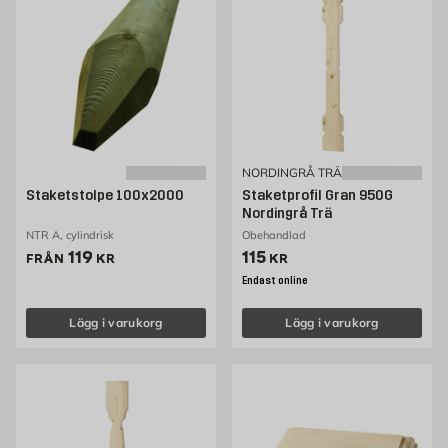
NORDINGRÅ TRÄ
Staketstolpe 100x2000
Staketprofil Gran 950G
Nordingrå Trä
NTR A, cylindrisk
Obehandlad
Pris 119 kr
Pris 115 kr
119
115
FRÅN
KR
KR
Endast online
Lägg i varukorg
Lägg i varukorg