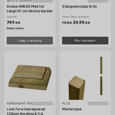
SKOTTE GARDEN
Stolpe ARKAD Med fot
Stängselstolpe Grön
Längd 97 cm Skotte Garden
Galvad
Finns i flera storlekar
Pris 749 kr
Pris 24.95 kr
749
24,95
KR
FRÅN
KR
Endast online
Lägg i varukorg
Fler varianter
NORDINGRÅ TRÄ
PLUS
Lock Fura Impregnerad
Multistolpe
105mm Nordingrå Trä