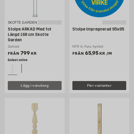
SKOTTE GARDEN
Stolpe ARKAD Med fot
Stolpe Impregnerad 95x95
Längd 168 cm Skotte
Garden
Galvad
NTR A, Furu, hyvlad
Pris 799 kr
Pris 65.95 kr /m
799
65,95
FRÅN
KR
FRÅN
KR
/M
Endast online
Lägg i varukorg
Fler varianter