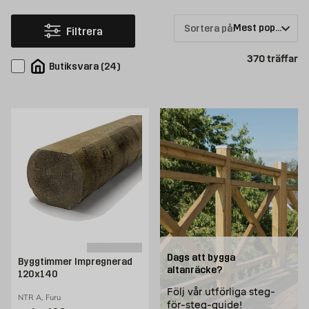
Sortera på:
Filtrera
Pr
370
träffar
Butiksvara
(
24
)
Dags att bygga
Byggtimmer Impregnerad
altanräcke?
120x140
Följ vår utförliga steg-
NTR A, Furu
för-steg-guide!