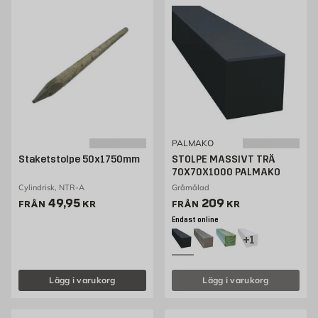
PALMAKO
Staketstolpe 50x1750mm
STOLPE MASSIVT TRÄ
70X70X1000 PALMAKO
Cylindrisk, NTR-A
Gråmålad
Pris 49.95 kr
Pris 148 kr
49,95
209
FRÅN
KR
FRÅN
KR
Endast online
+1
Lägg i varukorg
Lägg i varukorg