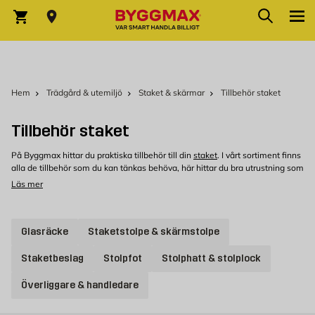
Hoppa till innehållet
Sök
Varukorg
Hem
Trädgård & utemiljö
Staket & skärmar
Tillbehör staket
Tillbehör staket
På Byggmax hittar du praktiska tillbehör till din
staket
. I vårt sortiment finns
alla de tillbehör som du kan tänkas behöva, här hittar du bra utrustning som
kompletterar din staket.
Läs mer
Tillbehör till staket hos Byggmax
Välkommen att kolla in vårt sortiment av tillbehör till staket som du kan
Glasräcke
Staketstolpe & skärmstolpe
köpa bekvämt från Byggmax. Kom in till din närmaste Byggmax-butik eller
kolla här online för att se vilken staket vi kan erbjuda.
Staketbeslag
Stolpfot
Stolphatt & stolplock
Överliggare & handledare