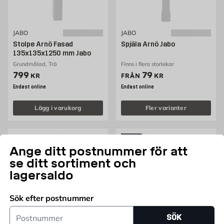
JABO
JABO
Stolpe Arnö Fasad
Spjäla Arnö Jabo
135x135x1250 mm Jabo
Grundmålad, Trä
Finns i flera storlekar
Pris 799 kr
Pris 79 kr
799
79
KR
FRÅN
KR
Endast online
Endast online
Lägg i varukorg
Fler varianter
Ange ditt postnummer för att
se ditt sortiment och
lagersaldo
Sök efter postnummer
Postnummer
SÖK