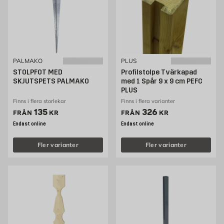
PALMAKO
PLUS
STOLPFOT MED
Profilstolpe Tvärkapad
SKJUTSPETS PALMAKO
med 1 Spår 9 x 9 cm PEFC
PLUS
Finns i flera storlekar
Finns i flera varianter
Pris 135 kr
Pris 326 kr
135
326
FRÅN
KR
FRÅN
KR
Endast online
Endast online
Fler varianter
Fler varianter