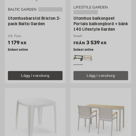
LIFESTYLE GARDEN
BALTIC GARDEN
Utomhusbarstol Brixton 2-
Utomhus balkongset
pack Baltic Garden
Portals balkongbord + bänk
140 Lifestyle Garden
Vit, Furu
Svart
Pris 1179 kr
Pris 3539 kr
1 179
3 539
KR
FRÅN
KR
Endast online
Endast online
Lägg i varukorg
Lägg i varukorg