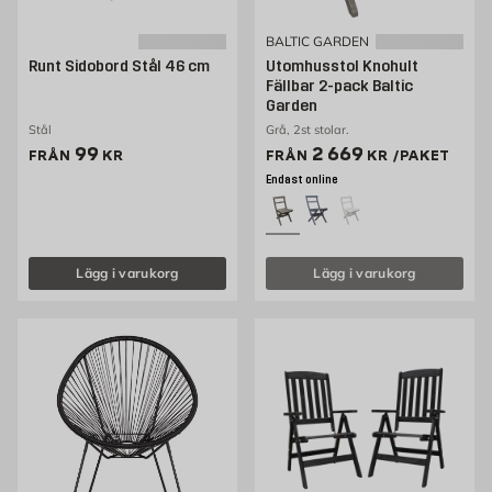
BALTIC GARDEN
Runt Sidobord Stål 46 cm
Utomhusstol Knohult
Fällbar 2-pack Baltic
Garden
Stål
Grå, 2st stolar.
Pris 99 kr
Pris 2669 kr /paket
99
2 669
FRÅN
KR
FRÅN
KR
/PAKET
Endast online
Lägg i varukorg
Lägg i varukorg