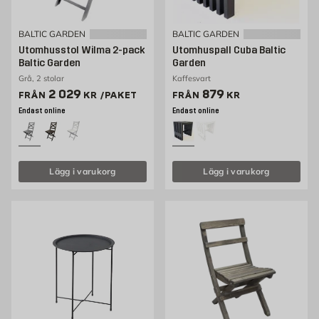
BALTIC GARDEN
BALTIC GARDEN
Utomhusstol Wilma 2-pack
Utomhuspall Cuba Baltic
Baltic Garden
Garden
Grå, 2 stolar
Kaffesvart
Pris 2029 kr /paket
Pris 879 kr
2 029
879
FRÅN
KR
/PAKET
FRÅN
KR
Endast online
Endast online
Lägg i varukorg
Lägg i varukorg