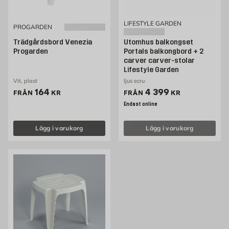
LIFESTYLE GARDEN
PROGARDEN
Trädgårdsbord Venezia
Utomhus balkongset
Progarden
Portals balkongbord + 2
carver carver-stolar
Lifestyle Garden
Vit, plast
ljus ecru
Pris 164 kr
Pris 4399 kr
164
4 399
FRÅN
KR
FRÅN
KR
Endast online
Lägg i varukorg
Lägg i varukorg