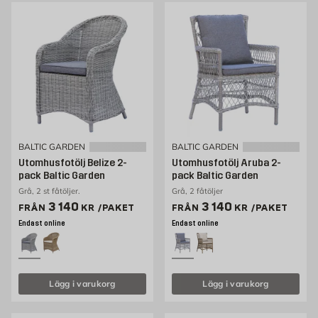
BALTIC GARDEN
BALTIC GARDEN
Utomhusfotölj Belize 2-
Utomhusfotölj Aruba 2-
pack Baltic Garden
pack Baltic Garden
Grå, 2 st fåtöljer.
Grå, 2 fåtöljer
Pris 3140 kr /paket
Pris 3140 kr /paket
3 140
3 140
FRÅN
KR
/PAKET
FRÅN
KR
/PAKET
Endast online
Endast online
Lägg i varukorg
Lägg i varukorg