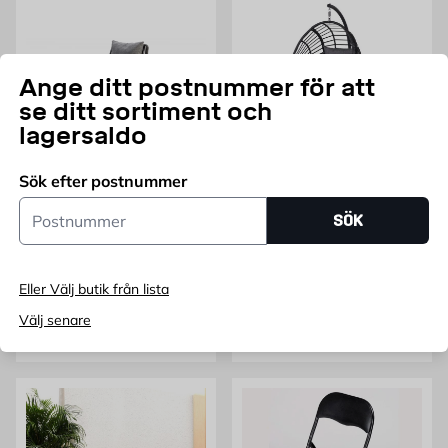
Ange ditt postnummer för att
se ditt sortiment och
lagersaldo
Sök efter postnummer
BALTIC GARDEN
Postnummer
Utomhusfåtölj Levanto 2-
Menorca Hängstol ägg
SÖK
pack, grå Baltic Garden
Aluminium/rep
Konstrotting / Stål
Pris 1889 kr /paket
Pris 1999 kr
1 889
1 999
KR
/PAKET
FRÅN
KR
Eller Välj butik från lista
Endast online
Välj senare
slut i lager
Lägg i varukorg