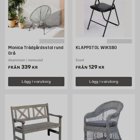
Monica Trädgårdsstol rund
KLAPPSTOL WIKSBO
Grå
Aluminium / nonwood
Svart
Pris 339 kr
Pris 129 kr
339
129
FRÅN
KR
FRÅN
KR
Lägg i varukorg
Lägg i varukorg