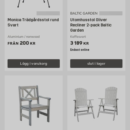
BALTIC GARDEN
Monica Trädgårdsstol rund
Utomhusstol Oliver
Svart
Recliner 2-pack Baltic
Garden
Aluminium / nonwood
Kaffesvart
Pris 200 kr
Pris 3189 kr
200
3 189
FRÅN
KR
KR
Endast online
Lägg i varukorg
slut i lager