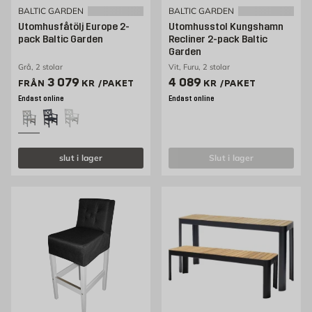
BALTIC GARDEN
BALTIC GARDEN
Utomhusfåtölj Europe 2-
Utomhusstol Kungshamn
pack Baltic Garden
Recliner 2-pack Baltic
Garden
Grå, 2 stolar
Vit, Furu, 2 stolar
Pris 3079 kr /paket
Pris 4089 kr /paket
3 079
4 089
FRÅN
KR
/PAKET
KR
/PAKET
Endast online
Endast online
slut i lager
slut i lager