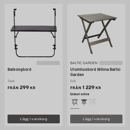
BALTIC GARDEN
Balkongbord
Utomhusbord Wilma Baltic
Garden
Teak
Grå
Pris 299 kr
Pris 1229 kr
299
1 229
FRÅN
KR
FRÅN
KR
Endast online
Lägg i varukorg
Lägg i varukorg