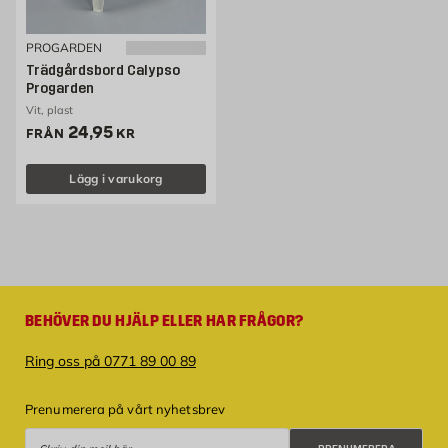
PROGARDEN
Trädgårdsbord Calypso
Progarden
Vit, plast
Pris 24.95 kr
24,95
FRÅN
KR
Lägg i varukorg
BEHÖVER DU HJÄLP ELLER HAR FRÅGOR?
Ring oss på 0771 89 00 89
Prenumerera på vårt nyhetsbrev
Prenumerera