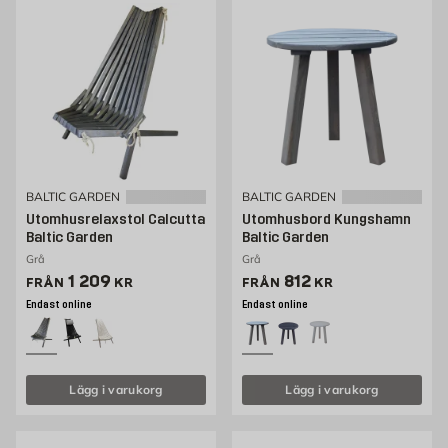
BALTIC GARDEN
BALTIC GARDEN
Utomhusrelaxstol Calcutta
Utomhusbord Kungshamn
Baltic Garden
Baltic Garden
Grå
Grå
Pris 1209 kr
Pris 812 kr
1 209
812
FRÅN
KR
FRÅN
KR
Endast online
Endast online
Lägg i varukorg
Lägg i varukorg