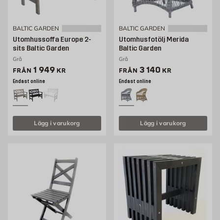
BALTIC GARDEN
BALTIC GARDEN
Utomhussoffa Europe 2-
Utomhusfotölj Merida
sits Baltic Garden
Baltic Garden
Grå
Grå
Pris 1641 kr
Pris 3140 kr
1 949
3 140
FRÅN
KR
FRÅN
KR
Endast online
Endast online
Lägg i varukorg
Lägg i varukorg