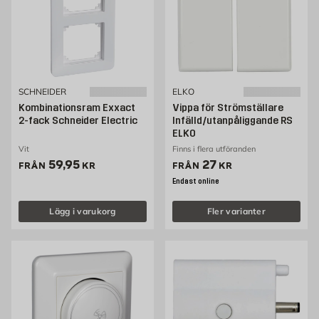
SCHNEIDER
ELKO
Kombinationsram Exxact
Vippa för Strömställare
2-fack Schneider Electric
Infälld/utanpåliggande RS
ELKO
Vit
Finns i flera utföranden
Pris 59.95 kr
Pris 27 kr
59,95
27
FRÅN
KR
FRÅN
KR
Endast online
Lägg i varukorg
Fler varianter