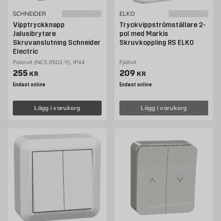
SCHNEIDER
ELKO
Vipptryckknapp
Tryckvippströmställare 2-
Jalusibrytare
pol med Markis
Skruvanslutning Schneider
Skruvkoppling RS ELKO
Electric
Polarvit (NCS 0502-Y), IP44
Fjällvit
Pris 255 kr
Pris 209 kr
255
209
KR
KR
Endast online
Endast online
Lägg i varukorg
Lägg i varukorg