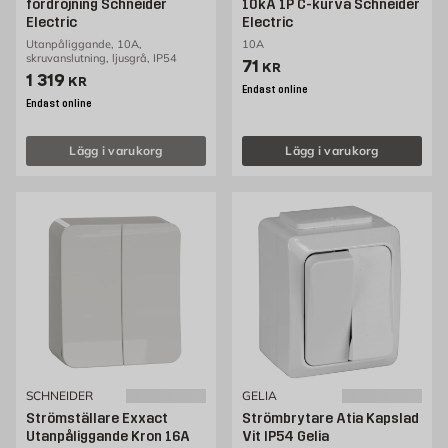
fördröjning Schneider
10kA 1P C-kurva Schneider
Electric
Electric
Utanpåliggande, 10A,
10A
skruvanslutning, ljusgrå, IP54
Pris 71 kr
71
KR
Pris 1319 kr
1 319
KR
Endast online
Endast online
Lägg i varukorg
Lägg i varukorg
SCHNEIDER
GELIA
Strömställare Exxact
Strömbrytare Atia Kapslad
Utanpåliggande Kron 16A
Vit IP54 Gelia