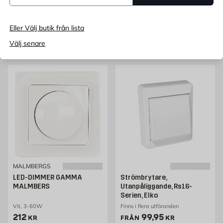
Täckram 1-Fack Färginlägg
1-pol/trapp
Exxact Design blister
Pris 44.95 kr
44,95
FRÅN
KR
Pris 59.95 kr
59,95
FRÅN
KR
Eller Välj butik från lista
Välj senare
Lägg i varukorg
Lägg i varukorg
MALMBERGS
LED-DIMMER GAMMA
Strömbrytare,
MALMBERS
Utanpåliggande, Rs16-
Serien, Elko
Vit, 3-60W
Finns i flera utföranden
Pris 212 kr
Pris 99.95 kr
212
99,95
KR
FRÅN
KR