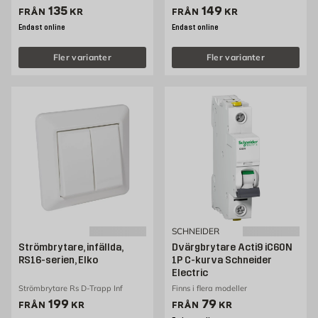
Pris 135 kr
Pris 149 kr
135
149
FRÅN
KR
FRÅN
KR
Endast online
Endast online
Fler varianter
Fler varianter
SCHNEIDER
Strömbrytare, infällda,
Dvärgbrytare Acti9 iC60N
RS16-serien, Elko
1P C-kurva Schneider
Electric
Strömbrytare Rs D-Trapp Inf
Finns i flera modeller
Pris 199 kr
Pris 79 kr
199
79
FRÅN
KR
FRÅN
KR