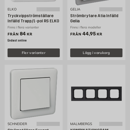
ELKO
GELIA
Tryckvippströmställare
Strömbrytare Atia Infälld
Infälld Trapp/1-pol RS ELKO
Gelia
Finns i flera varianter
Finns i flera modeller
Pris 84 kr
Pris 44.95 kr
84
44,95
FRÅN
KR
FRÅN
KR
Endast online
Fler varianter
Lägg i varukorg
SCHNEIDER
MALMBERGS