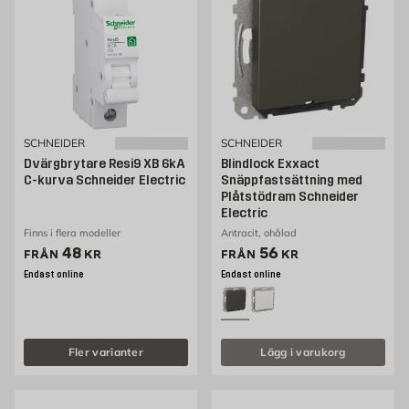
Välkommen att kolla in vårt sortiment av strömbrytare som du kan köpa
bekvämt från Byggmax. Kom in till din närmaste Byggmax-butik eller kolla
här online för att se vilka strömbrytare som vi kan erbjuda.
SCHNEIDER
SCHNEIDER
Dvärgbrytare Resi9 XB 6kA
Blindlock Exxact
C-kurva Schneider Electric
Snäppfastsättning med
Plåtstödram Schneider
Electric
Finns i flera modeller
Antracit, ohålad
Pris 48 kr
Pris 31 kr
48
56
FRÅN
KR
FRÅN
KR
Endast online
Endast online
Fler varianter
Lägg i varukorg