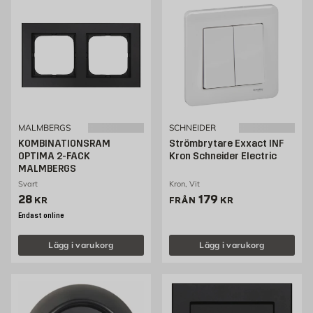
MALMBERGS
SCHNEIDER
KOMBINATIONSRAM
Strömbrytare Exxact INF
OPTIMA 2-FACK
Kron Schneider Electric
MALMBERGS
Svart
Kron, Vit
Pris 28 kr
Pris 179 kr
28
179
KR
FRÅN
KR
Endast online
Lägg i varukorg
Lägg i varukorg