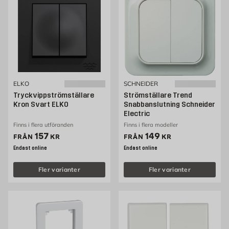
ELKO
SCHNEIDER
Tryckvippströmställare
Strömställare Trend
Kron Svart ELKO
Snabbanslutning Schneider
Electric
Finns i flera utföranden
Finns i flera modeller
Pris 157 kr
Pris 149 kr
157
149
FRÅN
KR
FRÅN
KR
Endast online
Endast online
Fler varianter
Fler varianter