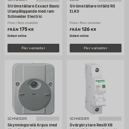
Strömställare Exxact Basic
Strömställare Infälld RS
Utanpåliggande med ram
ELKO
Schneider Electric
Finns i flera modeller
Finns i flera varianter
Pris 175 kr
Pris 126 kr
175
126
FRÅN
KR
FRÅN
KR
Endast online
Endast online
Fler varianter
Fler varianter
SCHNEIDER
SCHNEIDER
Skymningsrelä Argus med
Dvärgbrytare Resi9 XB