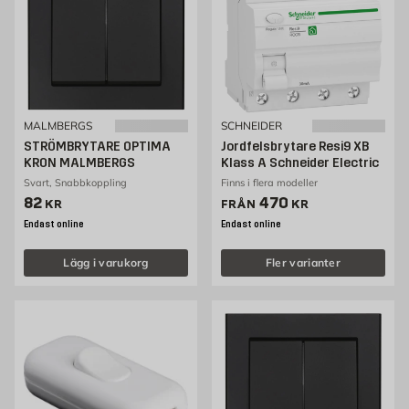
MALMBERGS
SCHNEIDER
STRÖMBRYTARE OPTIMA
Jordfelsbrytare Resi9 XB
KRON MALMBERGS
Klass A Schneider Electric
Svart, Snabbkoppling
Finns i flera modeller
Pris 82 kr
Pris 470 kr
82
470
KR
FRÅN
KR
Endast online
Endast online
Lägg i varukorg
Fler varianter