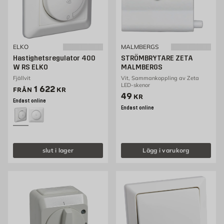
ELKO
MALMBERGS
Hastighetsregulator 400
STRÖMBRYTARE ZETA
W RS ELKO
MALMBERGS
Fjällvit
Vit, Sammankoppling av Zeta
LED-skenor
Pris 1199 kr
1 622
FRÅN
KR
Pris 49 kr
49
KR
Endast online
Endast online
slut i lager
Lägg i varukorg