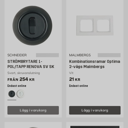
SCHNEIDER
MALMBERGS
STRÖMBRYTARE 1-
Kombinationsramar Optima
POL/TAPP RENOVA SV SK
2-vägs Malmbergs
Svart, skruvanslutning
Vit
Pris 176 kr
Pris 21 kr
254
21
FRÅN
KR
KR
Endast online
Endast online
Lägg i varukorg
Lägg i varukorg