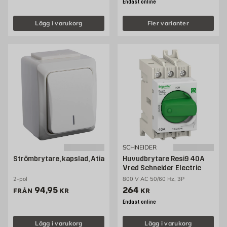
Endast online
Lägg i varukorg
Fler varianter
SCHNEIDER
Strömbrytare, kapslad, Atia
Huvudbrytare Resi9 40A
Vred Schneider Electric
2-pol
800 V AC 50/60 Hz, 3P
Pris 94.95 kr
Pris 264 kr
94,95
264
FRÅN
KR
KR
Endast online
Lägg i varukorg
Lägg i varukorg