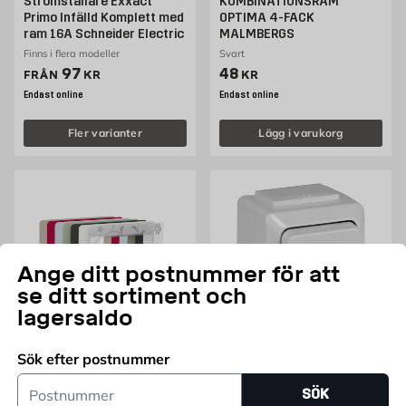
Strömställare Exxact
KOMBINATIONSRAM
Primo Infälld Komplett med
OPTIMA 4-FACK
ram 16A Schneider Electric
MALMBERGS
Finns i flera modeller
Svart
Pris 97 kr
Pris 48 kr
97
48
FRÅN
KR
KR
Endast online
Endast online
Fler varianter
Lägg i varukorg
Ange ditt postnummer för att
se ditt sortiment och
lagersaldo
SCHNEIDER
Sök efter postnummer
Transparent ram med
Strömbrytare, kapslad, Atia
Postnummer
färginlägg, Exxact
SÖK