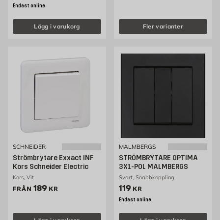
Endast online
Lägg i varukorg
Fler varianter
SCHNEIDER
MALMBERGS
Strömbrytare Exxact INF
STRÖMBRYTARE OPTIMA
Kors Schneider Electric
3X1-POL MALMBERGS
Kors, Vit
Svart, Snabbkoppling
Pris 189 kr
Pris 119 kr
189
119
FRÅN
KR
KR
Endast online