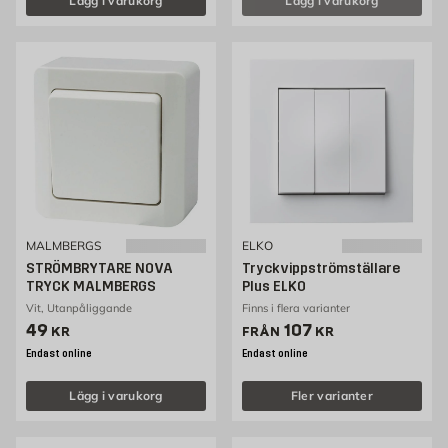
Lägg i varukorg
Lägg i varukorg
MALMBERGS
ELKO
STRÖMBRYTARE NOVA
Tryckvippströmställare
TRYCK MALMBERGS
Plus ELKO
Vit, Utanpåliggande
Finns i flera varianter
Pris 49 kr
Pris 107 kr
49
107
KR
FRÅN
KR
Endast online
Endast online
Lägg i varukorg
Fler varianter