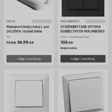
GELIA
MALMBERGS
Mellanströmbrytare 1-pol
STRÖMBRYTARE OPTIMA
2A/250V Jordad Gelia
DUBBELTRYCK MALMBERGS
Vit
Svart, Snabbkoppling
Pris 36.95 kr
Pris 105 kr
36,95
105
FRÅN
KR
KR
Endast online
Lägg i varukorg
Lägg i varukorg