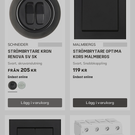
SCHNEIDER
MALMBERGS
STRÖMBRYTARE KRON
STRÖMBRYTARE OPTIMA
RENOVA SV SK
KORS MALMBERGS
Svart, skruvanslutning
Svart, Snabbkoppling
Pris 202 kr
Pris 119 kr
205
119
FRÅN
KR
KR
Endast online
Endast online
Lägg i varukorg
Lägg i varukorg