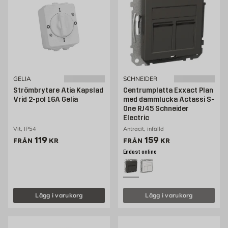
GELIA
SCHNEIDER
Strömbrytare Atia Kapslad
Centrumplatta Exxact Plan
Vrid 2-pol 16A Gelia
med dammlucka Actassi S-
One RJ45 Schneider
Electric
Vit, IP54
Antracit, infälld
Pris 119 kr
Pris 132 kr
119
159
FRÅN
KR
FRÅN
KR
Endast online
Lägg i varukorg
Lägg i varukorg