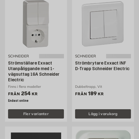
SCHNEIDER
SCHNEIDER
Strömställare Exxact
Strömbrytare Exxact INF
Utanpåliggande med 1-
D-Trapp Schneider Electric
vägsuttag 16A Schneider
Electric
Finns i flera modeller
Dubbeltrapp, Vit
Pris 254 kr
Pris 189 kr
254
189
FRÅN
KR
FRÅN
KR
Endast online
Fler varianter
Lägg i varukorg