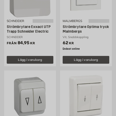
SCHNEIDER
MALMBERGS
Strömbrytare Exxact UTP
Strömbrytare Optima tryck
Trapp Schneider Electric
Malmbergs
SCHNEIDER
Vit, Snabbkoppling
Pris 84.95 kr
Pris 62 kr
84,95
62
FRÅN
KR
KR
Endast online
Lägg i varukorg
Lägg i varukorg