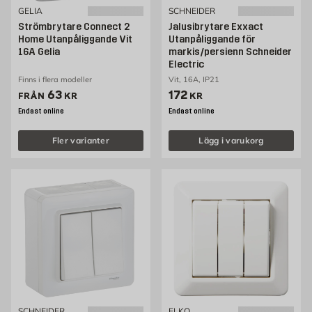
GELIA
SCHNEIDER
Strömbrytare Connect 2
Jalusibrytare Exxact
Home Utanpåliggande Vit
Utanpåliggande för
16A Gelia
markis/persienn Schneider
Electric
Finns i flera modeller
Vit, 16A, IP21
Pris 63 kr
Pris 172 kr
63
172
FRÅN
KR
KR
Endast online
Endast online
Fler varianter
Lägg i varukorg
SCHNEIDER
ELKO