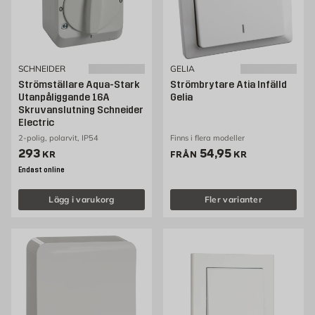
SCHNEIDER
GELIA
Strömställare Aqua-Stark
Strömbrytare Atia Infälld
Utanpåliggande 16A
Gelia
Skruvanslutning Schneider
Electric
2-polig, polarvit, IP54
Finns i flera modeller
Pris 293 kr
Pris 54.95 kr
293
54,95
KR
FRÅN
KR
Endast online
Lägg i varukorg
Fler varianter