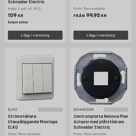
Schneider Electric
trapp 1-pol, vit, IP21
Finns i flera modeller
Pris 109 kr
Pris 99.95 kr
109
99,95
KR
FRÅN
KR
Endast online
Lägg i varukorg
Lägg i varukorg
ELKO
SCHNEIDER
Strömställare
Centrumplatta Renova Plan
Utanpåliggande Montage
Actassi med plåtstödram
ELKO
Schneider Electric
Finns i flera varianter
Finns i flera varianter