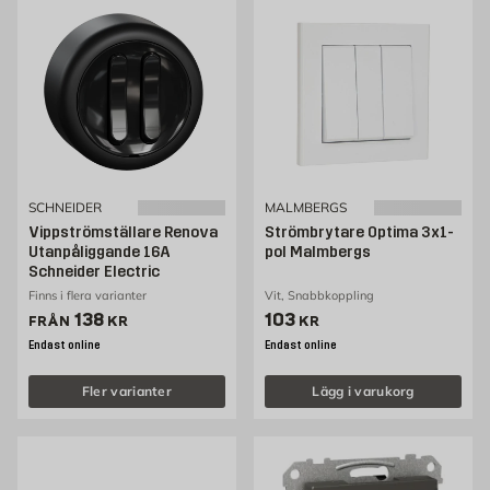
SCHNEIDER
MALMBERGS
Vippströmställare Renova
Strömbrytare Optima 3x1-
Utanpåliggande 16A
pol Malmbergs
Schneider Electric
Finns i flera varianter
Vit, Snabbkoppling
Pris 138 kr
Pris 103 kr
138
103
FRÅN
KR
KR
Endast online
Endast online
Fler varianter
Lägg i varukorg