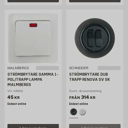
MALMBERGS
SCHNEIDER
STRÖMBRYTARE GAMMA 1-
STRÖMBRYTARE DUB
POL/TRAPP LAMPA
TRAPP RENOVA SV SK
MALMBERGS
Vit, Infälld
Svart, skruvanslutning
Pris 45 kr
Pris 314 kr
45
314
KR
FRÅN
KR
Endast online
Endast online