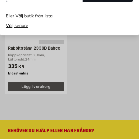
Eller Välj butik från lista
Välj senare
Rabbitstång 2339D Bahco
Klippkapacitet:3,0mm,
käftbredd:24mm
Pris 335 kr
335
KR
Endast online
Lägg i varukorg
BEHÖVER DU HJÄLP ELLER HAR FRÅGOR?