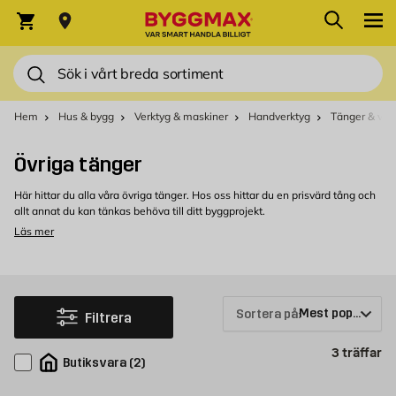
Hoppa till innehållet
Sök
Varukorg
Sök
Hem
Hus & bygg
Verktyg & maskiner
Handverktyg
Tänger & ver
Övriga tänger
Här hittar du alla våra övriga tänger. Hos oss hittar du en prisvärd tång och
allt annat du kan tänkas behöva till ditt byggprojekt.
Läs mer
Övriga tänger hos Byggmax
Välkommen att kolla in vårt sortiment som du kan köpa bekvämt från
Byggmax. Kom in till din närmaste Byggmax-butik eller kolla här online för
att se vilken tång som vi kan erbjuda.
Sortera på:
Filtrera
Pr
3
träffar
Butiksvara
(
2
)