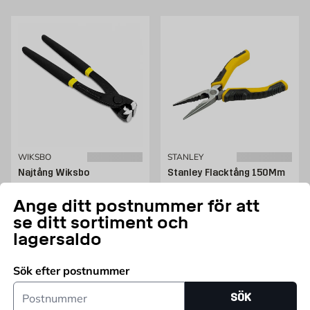
WIKSBO
STANLEY
Najtång Wiksbo
Stanley Flacktång 150Mm
-
Dynagrip 150 mm
Ange ditt postnummer för att
Pris 79.95 kr
Pris 129 kr
79,95
129
FRÅN
KR
FRÅN
KR
se ditt sortiment och
lagersaldo
Lägg i varukorg
Lägg i varukorg
Sök efter postnummer
Postnummer
SÖK