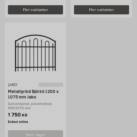
Fler varianter
Fler varianter
JABO
Metallgrind Björkö 1200 x
1075 mm Jabo
Galvaniserad, pulverlackad,
900/1075 mm
Pris 1750 kr
1 750
KR
Endast online
slut i lager