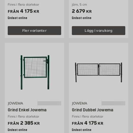
Finns i flera storlekar
järn, 5 cm
Pris 4175 kr
Pris 2679 kr
4 175
2 679
FRÅN
KR
KR
Endast online
Endast online
Fler varianter
Lägg i varukorg
JOWEMA
JOWEMA
Grind Enkel Jowema
Grind Dubbel Jowema
Finns i flera storlekar
Finns i flera storlekar
Pris 2385 kr
Pris 4175 kr
2 385
4 175
FRÅN
KR
FRÅN
KR
Endast online
Endast online