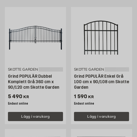
Stilren smidesgrind – en smart lösning för din tomt
Vill du göra ett smart val som håller länge och ser riktigt bra ut? Då är en
järngrind från Byggmax helt rätt. Vi hjälper dig att fixa ett tryggt och snyggt
avslut på tomten, utan att det kostar skjortan.
SKOTTE GARDEN
SKOTTE GARDEN
Grind POPULÄR Dubbel
Grind POPULÄR Enkel Grå
Komplett Grå 360 cm x
100 cm x 90/108 cm Skotte
90/120 cm Skotte Garden
Garden
Pris 5490 kr
Pris 1590 kr
5 490
1 590
KR
KR
Endast online
Endast online
Lägg i varukorg
Lägg i varukorg