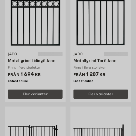
JABO
JABO
Metallgrind Lidingö Jabo
Metallgrind Torö Jabo
Finns i flera storlekar
Finns i flera storlekar
Pris 1694 kr
Pris 1287 kr
1 694
1 287
FRÅN
KR
FRÅN
KR
Endast online
Endast online
Fler varianter
Fler varianter