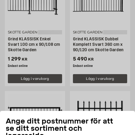
SKOTTE GARDEN
SKOTTE GARDEN
Grind KLASSISK Enkel
Grind KLASSISK Dubbel
Svart 100 cm x 90/108 cm
Komplett Svart 360 cm x
Skotte Garden
90/120 cm Skotte Garden
Pris 1299 kr
Pris 5490 kr
1 299
5 490
KR
KR
Endast online
Endast online
Lägg i varukorg
Lägg i varukorg
Ange ditt postnummer för att
se ditt sortiment och