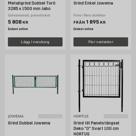
Metallgrind Dubbel Torö
Grind Enkel Jowema
3285 x 1500 mm Jabo
Galvaniserad, pulverlackat
Finns i flera storlekar
Pris 5808 kr
Pris 1895 kr
5 808
1 895
KR
FRÅN
KR
Endast online
Endast online
Lägg i varukorg
Fler varianter
JOWEMA
HORTUS
Grind Dubbel Jowema
Grind till Panelstängsel
Deko "O" Svart 100 cm
HORTUS