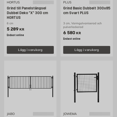
HORTUS
PLUS
Grind till Panelstängsel
Grind Basic Dubbelt 300x85
Dubbel Deko "X" 300 cm
cm Svart PLUS
HORTUS
6 cm
3 cm, Varmgalvaniserad och
pulverlackerad
Pris 5289 kr
5 289
KR
Pris 6580 kr
6 580
KR
Endast online
Endast online
Lägg i varukorg
Lägg i varukorg
JABO
JOWEMA