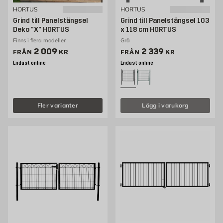
HORTUS
HORTUS
Grind till Panelstängsel
Grind till Panelstängsel 103
Deko "X" HORTUS
x 118 cm HORTUS
Finns i flera modeller
Grå
Pris 2009 kr
Pris 2339 kr
2 009
2 339
FRÅN
KR
FRÅN
KR
Endast online
Endast online
Fler varianter
Lägg i varukorg