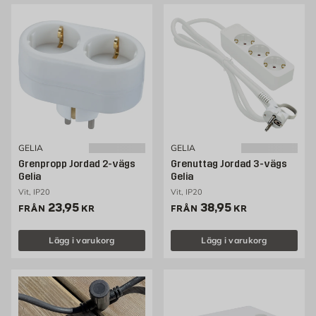
GELIA
GELIA
Grenpropp Jordad 2-vägs
Grenuttag Jordad 3-vägs
Gelia
Gelia
Vit, IP20
Vit, IP20
Pris 23.95 kr
Pris 38.95 kr
23,95
38,95
FRÅN
KR
FRÅN
KR
Lägg i varukorg
Lägg i varukorg