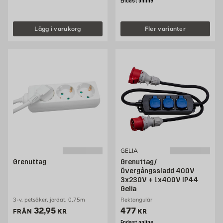
Endast online
Lägg i varukorg
Fler varianter
GELIA
Grenuttag
Grenuttag/
Övergångssladd 400V
3x230V + 1x400V IP44
Gelia
3-v, petsäker, jordat, 0,75m
Rektangulär
Pris 32.95 kr
Pris 477 kr
32,95
477
FRÅN
KR
KR
Endast online