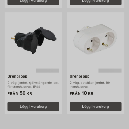
Lägg i varukorg
Lägg i varukorg
Grenpropp
Grenpropp
2-väg, jordat, självstängande lock,
2-väg, petsäker, jordat, för
för utomhusbruk, IP44
inomhusbruk
Pris 50 kr
Pris 10 kr
50
10
FRÅN
KR
FRÅN
KR
Lägg i varukorg
Lägg i varukorg