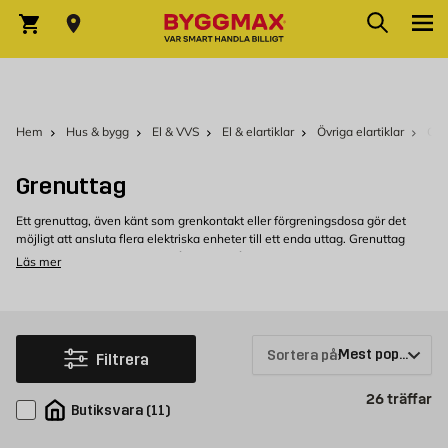
Hoppa till innehållet
Sök
Varukorg
Hem
Hus & bygg
El & VVS
El & elartiklar
Övriga elartiklar
Gre
Grenuttag
Ett grenuttag, även känt som grenkontakt eller förgreningsdosa gör det
möjligt att ansluta flera elektriska enheter till ett enda uttag. Grenuttag
finns med olika antal uttag, från enkla tvåvägsuttag till mer komplexa
Läs mer
versioner med flera uttag och extra funktioner som överspänningsskydd.
Välj grenkontakt utifrån behov
När du väljer ett grenuttag är det viktigt att tänka på hur många enheter du
vill ansluta till uttaget. Det är också viktigt att tänka på den totala
Sortera på:
Filtrera
strömstyrkan som de anslutna enheterna kommer att dra, eftersom det
finns en risk för överbelastning av uttaget om du överstiger dess maximala
Pr
26
träffar
kapacitet.
Butiksvara
(
11
)
Köp grenuttag hos Byggmax