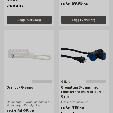
KR
Pris 59.95 kr
59,95
FRÅN
KR
Endast online
Lägg i varukorg
Lägg i varukorg
GELIA
Grenbox 6-vägs
Grenuttag 3-vägs med
Lock Jordat IP44 H07RN-F
Gelia
Malmbergs, 6-vägs, vit, passar till
Finns i flera modeller
Malmbergs LED belysning.
Pris 418 kr
418
FRÅN
KR
Pris 34.95 kr
34,95
FRÅN
KR