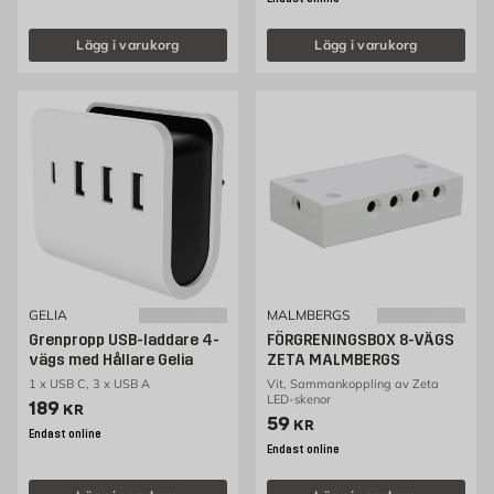
Lägg i varukorg
Lägg i varukorg
GELIA
MALMBERGS
Grenpropp USB-laddare 4-
FÖRGRENINGSBOX 8-VÄGS
vägs med Hållare Gelia
ZETA MALMBERGS
1 x USB C, 3 x USB A
Vit, Sammankoppling av Zeta
LED-skenor
Pris 189 kr
189
KR
Pris 59 kr
59
KR
Endast online
Endast online