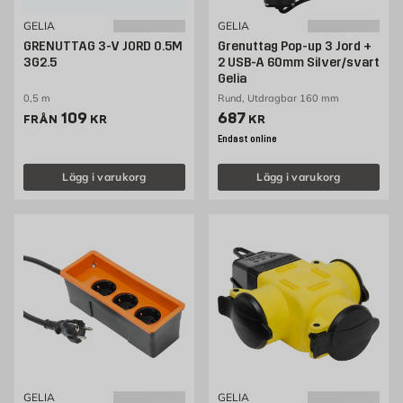
GELIA
GELIA
GRENUTTAG 3-V JORD 0.5M
Grenuttag Pop-up 3 Jord +
3G2.5
2 USB-A 60mm Silver/svart
Gelia
0,5 m
Rund, Utdragbar 160 mm
Pris 109 kr
Pris 687 kr
109
687
FRÅN
KR
KR
Endast online
Lägg i varukorg
Lägg i varukorg
GELIA
GELIA