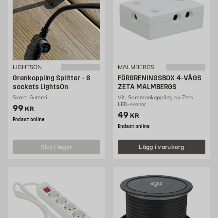
LIGHTSON
MALMBERGS
Grenkoppling Splitter - 6
FÖRGRENINGSBOX 4-VÄGS
sockets LightsOn
ZETA MALMBERGS
Svart, Gummi
Vit, Sammankoppling av Zeta
LED-skenor
Pris 99 kr
99
KR
Pris 49 kr
49
KR
Endast online
Endast online
slut i lager
Lägg i varukorg