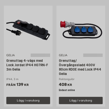
Välkommen att kolla in vårt sortiment av grenuttag som du kan köpa
bekvämt från Byggmax. Kom in till din närmaste Byggmax-butik eller kolla
här online för att se vilken grenkontakt som vi kan erbjuda.
GELIA
GELIA
Grenuttag 4-vägs med
Grenuttag/
Lock Jordat IP44 H07RN-F
Övergångssladd 400V
3m Gelia
80cm RDOE med Lock IP44
Gelia
IP44, 3 m
Rektangulär
Pris 139 kr
Pris 408 kr
139
408
FRÅN
KR
KR
Endast online
Lägg i varukorg
Lägg i varukorg