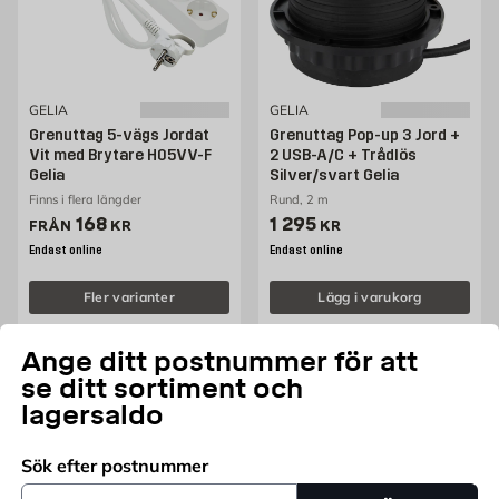
GELIA
GELIA
Grenuttag 5-vägs Jordat
Grenuttag Pop-up 3 Jord +
Vit med Brytare H05VV-F
2 USB-A/C + Trådlös
Gelia
Silver/svart Gelia
Finns i flera längder
Rund, 2 m
Pris 168 kr
Pris 1295 kr
168
1 295
FRÅN
KR
KR
Endast online
Endast online
Fler varianter
Lägg i varukorg
Ange ditt postnummer för att
se ditt sortiment och
lagersaldo
Sök efter postnummer
Postnummer