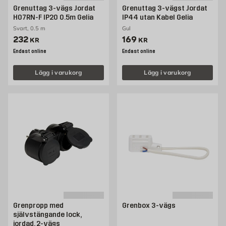
Grenuttag 3-vägs Jordat
Grenuttag 3-vägst Jordat
H07RN-F IP20 0.5m Gelia
IP44 utan Kabel Gelia
Svart, 0.5 m
Gul
Pris 232 kr
Pris 169 kr
232
169
KR
KR
Endast online
Endast online
Lägg i varukorg
Lägg i varukorg
Grenpropp med
Grenbox 3-vägs
självstängande lock,
jordad, 2-vägs