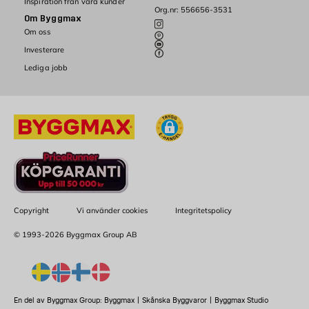
Inspiration från våra kunder
Org.nr: 556656-3531
Om Byggmax
Om oss
Investerare
Lediga jobb
Copyright
Vi använder cookies
Integritetspolicy
© 1993-2026 Byggmax Group AB
En del av Byggmax Group:
Byggmax
|
Skånska Byggvaror
|
Byggmax Studio