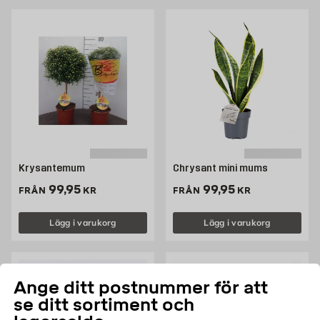
Krysantemum
Chrysant mini mums
Pris 99.95 kr
Pris 99.95 kr
99,95
99,95
FRÅN
KR
FRÅN
KR
Lägg i varukorg
Lägg i varukorg
Ange ditt postnummer för att
se ditt sortiment och