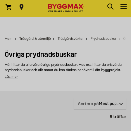
Hoppa till innehållet
Sök
Varukorg
Hem
Trädgård & utemiljö
Trädgårdsväxter
Prydnadsbuskar
Övri
Övriga prydnadsbuskar
Här hittar du alla våra övriga prydnadsbuskar. Hos oss hittar du prisvärda
prydnadsbuskar och allt annat du kan tänkas behöva till ditt byggprojekt.
Läs mer
Övriga prydnadsbuskar hos Byggmax
Välkommen att kolla in vårt sortiment som du kan köpa bekvämt från
Byggmax. Kom in till din närmaste Byggmax-butik eller kolla här online för
att se vilka prydnadsbuskar som vi kan erbjuda.
Sortera på:
Pr
5
träffar