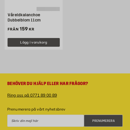
Våreldkalanchoe
Dubbelblom 11cm
Pris 159 kr
159
FRÅN
KR
Lägg i varukorg
BEHÖVER DU HJÄLP ELLER HAR FRÅGOR?
Ring oss på 0771 89 00 89
Prenumerera på vårt nyhetsbrev
Prenumerera
PRENUMERERA