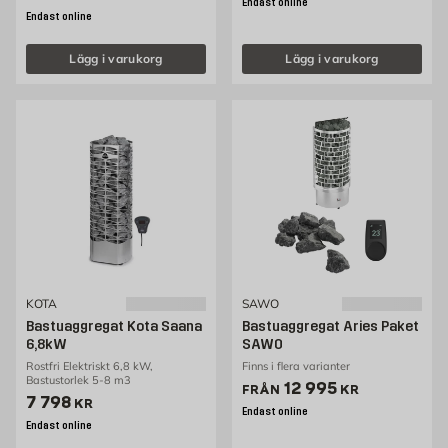
Endast online
Endast online
Lägg i varukorg
Lägg i varukorg
KOTA
SAWO
Bastuaggregat Kota Saana
Bastuaggregat Aries Paket
6,8kW
SAWO
Rostfri Elektriskt 6,8 kW,
Finns i flera varianter
Bastustorlek 5-8 m3
Pris 12995 kr
12 995
FRÅN
KR
Pris 7798 kr
7 798
KR
Endast online
Endast online