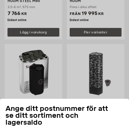
HUUM STEEL Mini
HUUM
3,5-6 m³, 975 mm
Finns i olika effekt
Pris 7766 kr
Pris 19995 kr
7 766
19 995
KR
FRÅN
KR
Endast online
Endast online
Lägg i varukorg
Fler varianter
SAWO
NARVI
Ange ditt postnummer för att
Elektrisk bastuaggregat
Elektriskt Bastuaggregat
se ditt sortiment och
Rostfri Mini X Premium 3P-
Narvi Saana
1P SAWO
lagersaldo
Finns i flera varianter
Finns i flera varianter