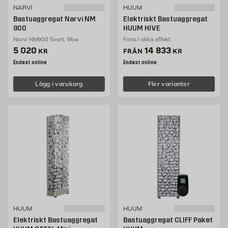
NARVI
HUUM
Bastuaggregat Narvi NM
Elektriskt Bastuaggregat
900
HUUM HIVE
Narvi NM900 Svart, 9kw
Finns i olika effekt
Pris 5020 kr
Pris 14833 kr
5 020
14 833
KR
FRÅN
KR
Endast online
Endast online
Lägg i varukorg
Fler varianter
HUUM
HUUM
Elektriskt Bastuaggregat
Bastuaggregat CLIFF Paket