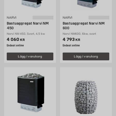
NARVI
NARVI
Bastuaggregat Narvi NM
Bastuaggregat Narvi NM
450
600
Narvi NM 450, Svart, 4,5 kw
Narvi NM600, 6kw, svart
Pris 4060 kr
Pris 4793 kr
4 060
4 793
KR
KR
Endast online
Endast online
Lägg i varukorg
Lägg i varukorg