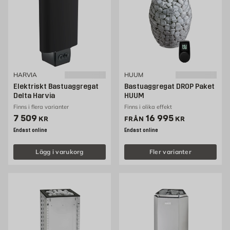
HARVIA
HUUM
Elektriskt Bastuaggregat
Bastuaggregat DROP Paket
Delta Harvia
HUUM
Finns i flera varianter
Finns i olika effekt
Pris 7509 kr
Pris 16995 kr
7 509
16 995
KR
FRÅN
KR
Endast online
Endast online
Lägg i varukorg
Fler varianter