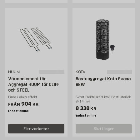
HUUM
KOTA
Värmeelement för
Bastuaggregat Kota Saana
Aggregat HUUM för CLIFF
9kW
och STEEL
Finns i olika effekt
Svart Elektriskt 9 kW, Bastustorlek
8-14 m4
Pris 904 kr
904
FRÅN
KR
Pris 8338 kr
8 338
KR
Endast online
Endast online
Fler varianter
slut i lager