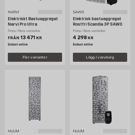
NARVI
SAWO
Elektriskt Bastuaggregat
Elektrisk bastuaggregat
Narvi Pro Ultra
Rostfri Scandia 3P SAWO
Finns i flera varianter
Finns i flera varianter
Pris 13471 kr
Pris 4298 kr
13 471
4 298
FRÅN
KR
KR
Endast online
Endast online
Fler varianter
Lägg i varukorg
HUUM
HUUM