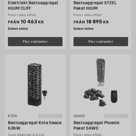
Elektriskt Bastuaggregat
Bastuaggregat STEEL
HUUM CLIFF
Paket HUUM
Finns i olika effekt
Finns i olika effekt
Pris 10463 kr
Pris 18895 kr
10 463
18 895
FRÅN
KR
FRÅN
KR
Endast online
Endast online
Fler varianter
Fler varianter
KOTA
SAWO
Bastuaggregat Kota Saana
Bastuaggregat Phoenix
6,8kW
Paket SAWO
Svart Elektriskt 6,8 kW,
Finns i olika effekt