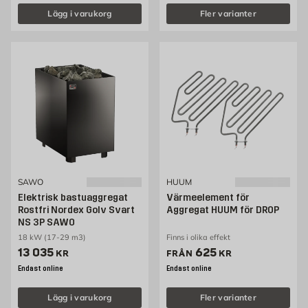
Lägg i varukorg
Fler varianter
SAWO
HUUM
Elektrisk bastuaggregat
Värmeelement för
Rostfri Nordex Golv Svart
Aggregat HUUM för DROP
NS 3P SAWO
18 kW (17-29 m3)
Finns i olika effekt
Pris 13035 kr
Pris 625 kr
13 035
625
KR
FRÅN
KR
Endast online
Endast online
Lägg i varukorg
Fler varianter