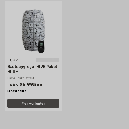
HUUM
Bastuaggregat HIVE Paket
HUUM
Finns i olika effekt
Pris 26995 kr
26 995
FRÅN
KR
Endast online
Fler varianter