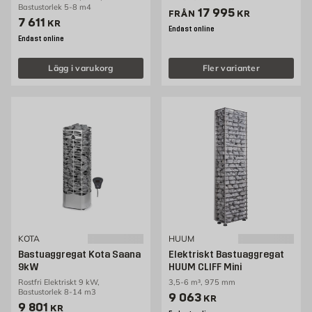
Bastustorlek 5-8 m4
Pris 17995 kr
17 995
FRÅN
KR
Pris 7611 kr
7 611
KR
Endast online
Endast online
Lägg i varukorg
Fler varianter
KOTA
HUUM
Bastuaggregat Kota Saana
Elektriskt Bastuaggregat
9kW
HUUM CLIFF Mini
Rostfri Elektriskt 9 kW,
3,5-6 m³, 975 mm
Bastustorlek 8-14 m3
Pris 9063 kr
9 063
KR
Pris 9801 kr
9 801
KR