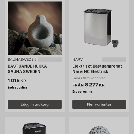
SAUNASWEDEN
NARVI
BASTUANDE HUKKA
Elektriskt Bastuaggregat
SAUNA SWEDEN
Narvi NC Elektrisk
Finns i flera varianter
Pris 1015 kr
1 015
KR
Pris 8277 kr
8 277
FRÅN
KR
Endast online
Endast online
Lägg i varukorg
Fler varianter