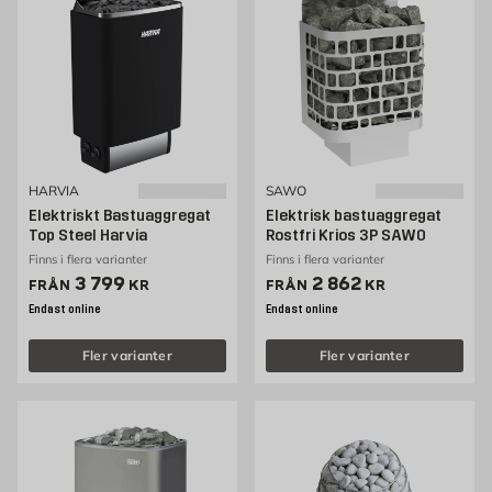
beställning av ditt nya bastuaggregat el från vår hemsida idag.
HARVIA
SAWO
Elektriskt Bastuaggregat
Elektrisk bastuaggregat
Top Steel Harvia
Rostfri Krios 3P SAWO
Finns i flera varianter
Finns i flera varianter
Pris 3799 kr
Pris 2862 kr
3 799
2 862
FRÅN
KR
FRÅN
KR
Endast online
Endast online
Fler varianter
Fler varianter