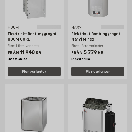
HUUM
NARVI
Elektriskt Bastuaggregat
Elektriskt Bastuaggregat
HUUM CORE
Narvi Minex
Finns i flera varianter
Finns i flera varianter
Pris 11948 kr
Pris 5779 kr
11 948
5 779
FRÅN
KR
FRÅN
KR
Endast online
Endast online
Fler varianter
Fler varianter