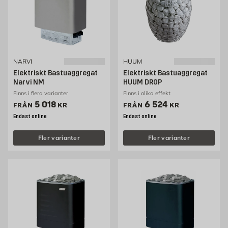
NARVI
HUUM
Elektriskt Bastuaggregat
Elektriskt Bastuaggregat
Narvi NM
HUUM DROP
Finns i flera varianter
Finns i olika effekt
Pris 5018 kr
Pris 6524 kr
5 018
6 524
FRÅN
KR
FRÅN
KR
Endast online
Endast online
Fler varianter
Fler varianter