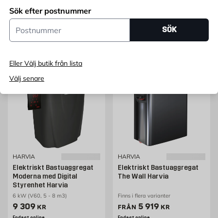
Pris 4171 kr
Pris 7633 kr
4 171
7 633
KR
FRÅN
KR
Sök efter postnummer
Endast online
Endast online
Postnummer
SÖK
Lägg i varukorg
Fler varianter
Eller Välj butik från lista
Välj senare
HARVIA
HARVIA
Elektriskt Bastuaggregat
Elektriskt Bastuaggregat
Moderna med Digital
The Wall Harvia
Styrenhet Harvia
6 kW (V60, 5 - 8 m3)
Finns i flera varianter
Pris 9309 kr
Pris 5919 kr
9 309
5 919
KR
FRÅN
KR