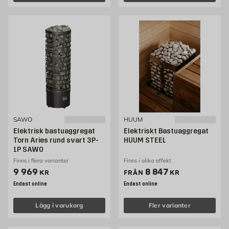
SAWO
HUUM
Elektrisk bastuaggregat
Elektriskt Bastuaggregat
Torn Aries rund svart 3P-
HUUM STEEL
1P SAWO
Finns i flera varianter
Finns i olika effekt
Pris 9969 kr
Pris 8847 kr
9 969
8 847
KR
FRÅN
KR
Endast online
Endast online
Lägg i varukorg
Fler varianter