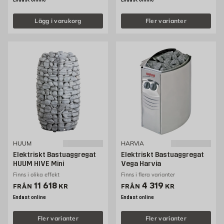
Endast online
Endast online
Lägg i varukorg
Fler varianter
HUUM
HARVIA
Elektriskt Bastuaggregat
Elektriskt Bastuaggregat
HUUM HIVE Mini
Vega Harvia
Finns i olika effekt
Finns i flera varianter
Pris 11618 kr
Pris 4319 kr
11 618
4 319
FRÅN
KR
FRÅN
KR
Endast online
Endast online
Fler varianter
Fler varianter