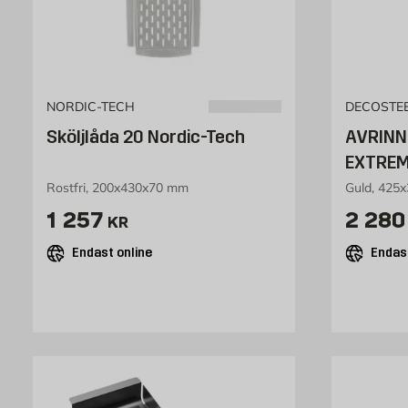
NORDIC-TECH
DECOSTE
Sköljlåda 20 Nordic-Tech
AVRINN
EXTREM
Rostfri, 200x430x70 mm
Guld, 425
Pris 1257 kr
Pris 
1 257
2 280
KR
Endast online
Endast