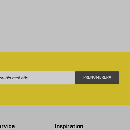
numerera
PRENUMERERA
rvice
Inspiration