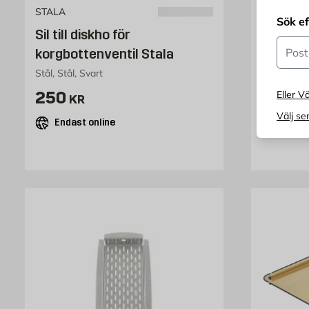
STALA
DECOSTE
Sök e
Sil till diskho för
Flaskhå
Postn
korgbottenventil Stala
Decost
Stål, Stål, Svart
Rostfritt 
Pris 250 kr
Pris 
250
2 509
Eller Vä
KR
Välj se
Endast online
Endast