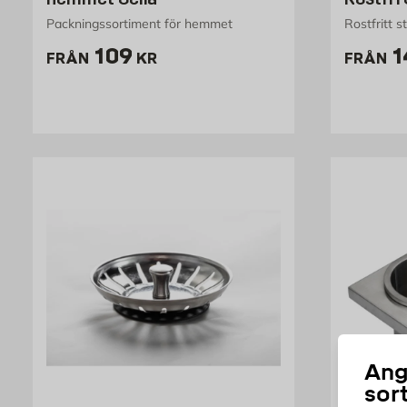
Packningssortiment för hemmet
Rostfritt st
Pris 109 kr
P
109
1
FRÅN
KR
FRÅN
Ang
sor