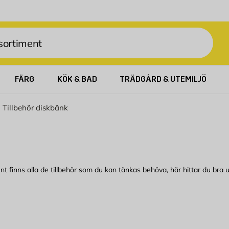
FÄRG
KÖK & BAD
TRÄDGÅRD & UTEMILJÖ
Tillbehör diskbänk
ment finns alla de tillbehör som du kan tänkas behöva, här hittar du bra
 du kan köpa bekvämt från Byggmax. Kom in till din närmaste Byggmax-but