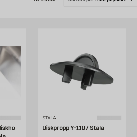
STALA
diskho
Diskpropp Y-1107 Stala
ala