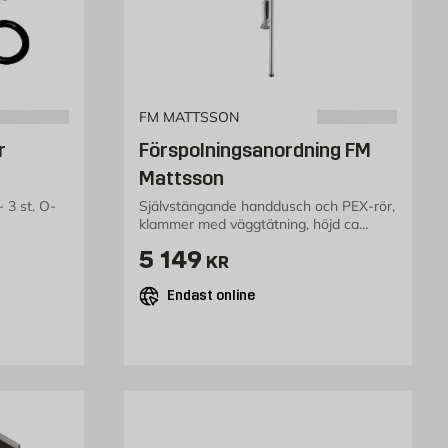
FM MATTSSON
r
Förspolningsanordning FM
Mattsson
- 3 st. O-
Självstängande handdusch och PEX-rör,
klammer med väggtätning, höjd ca
1000mm, slang 1,3m
Pris 5149 kr
5 149
KR
Endast online