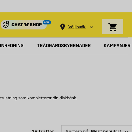
Varukorg
BETA
CHAT 'N' SHOP
Välj butik
INREDNING
TRÄDGÅRDSBYGGNADER
KAMPANJER
 utrustning som kompletterar din diskbänk.
ik eller kolla här online för att se vilken diskbänk som vi kan
Produktlistan är uppdaterad: 18 
18
träffar
Sortera på: