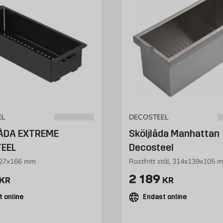
EL
DECOSTEEL
ÅDA EXTREME
Sköljlåda Manhattan
EEL
Decosteel
 427x166 mm
Rostfritt stål, 314x139x105 
2615 kr
Pris 2189 kr
2 189
KR
KR
 online
Endast online