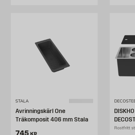
STALA
DECOSTE
Avrinningskärl One
DISKHO
Träkomposit 406 mm Stala
DECOST
Rostfritt 
Pris 745 kr
745
KR