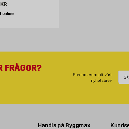
6850 kr
KR
 online
R FRÅGOR?
Pre
Prenumerera på vårt
nyhetsbrev
Handla på Byggmax
Kundse