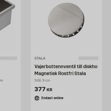
STALA
Vajerbottennventil till diskho
Magnetisk Rostfri Stala
mm
Stål, 9 cm
Pris 377 kr
377
KR
Endast online