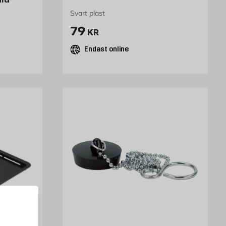
Svart plast
Pris 79 kr
79
KR
Endast online