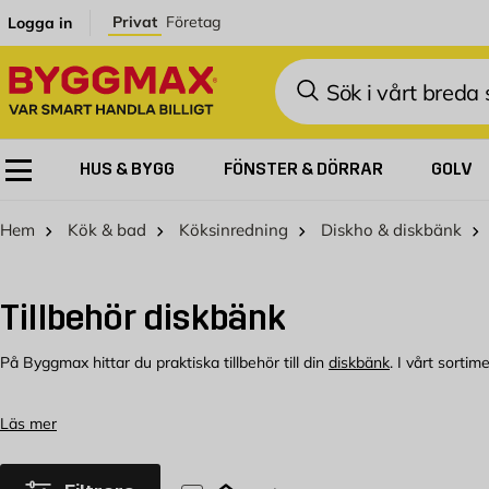
Hoppa till innehållet
Privat
Företag
Logga in
Sök
HUS & BYGG
FÖNSTER & DÖRRAR
GOLV
Hem
Kök & bad
Köksinredning
Diskho & diskbänk
Tillbehör diskbänk
På Byggmax hittar du praktiska tillbehör till din
diskbänk
. I vårt sorti
Tillbehör till diskbänk hos Byggmax
Läs mer
Välkommen att kolla in vårt sortiment av tillbehör till diskbänkar som
erbjuda.