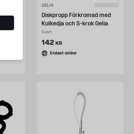
GELIA
Diskpropp Förkromad med
Kulkedja och S-krok Gelia
Svart
Pris 142 kr
142
KR
Endast online