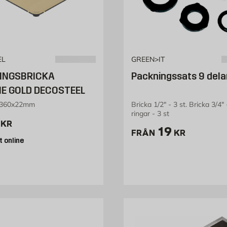
EL
GREEN>IT
INGSBRICKA
Packningssats 9 dela
E GOLD DECOSTEEL
x360x22mm
Bricka 1/2" - 3 st. Bricka 3/4" 
ringar - 3 st
2280 kr
KR
Pris 19 kr
19
FRÅN
KR
 online