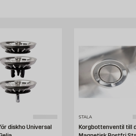
STALA
för diskho Universal
Korgbottenventil till 
Gelia
Magnetisk Rostfri St