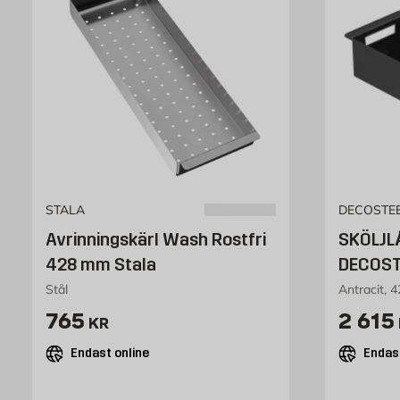
STALA
DECOSTE
Avrinningskärl Wash Rostfri
SKÖLJL
428 mm Stala
DECOST
Stål
Antracit,
Pris 765 kr
Pris 
765
2 615
KR
Endast online
Endast