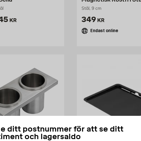
ål
Stål, 9 cm
ris 145 kr
Pris 349 kr
45
349
KR
KR
Endast online
e ditt postnummer för att se ditt
timent och lagersaldo