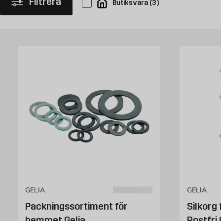
Filtrera
Butiksvara
(
3
)
GELIA
GELIA
Packningssortiment för
Silkorg 
hemmet Gelia
Rostfri 