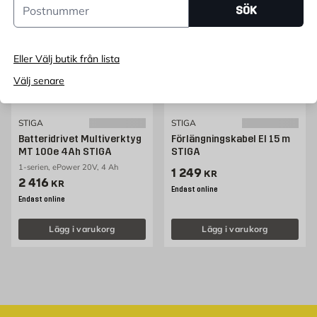
SÖK
Eller Välj butik från lista
Välj senare
STIGA
STIGA
Batteridrivet Multiverktyg
Förlängningskabel El 15 m
MT 100e 4Ah STIGA
STIGA
1-serien, ePower 20V, 4 Ah
Pris 1249 kr
1 249
KR
Pris 2416 kr
2 416
KR
Endast online
Endast online
Lägg i varukorg
Lägg i varukorg