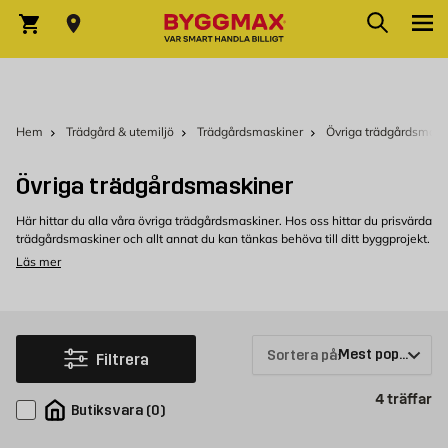
Sök
Hoppa till innehållet
Sök
Varukorg
Hem
Trädgård & utemiljö
Trädgårdsmaskiner
Övriga trädgårdsmask
Övriga trädgårdsmaskiner
Här hittar du alla våra övriga trädgårdsmaskiner. Hos oss hittar du prisvärda
trädgårdsmaskiner och allt annat du kan tänkas behöva till ditt byggprojekt.
Läs mer
Övriga trädgårdsmaskiner hos Byggmax
Välkommen att kolla in vårt sortiment som du kan köpa bekvämt från
Byggmax. Kom in till din närmaste Byggmax-butik eller kolla här online för
att se vilken trädgårdsmaskin som vi kan erbjuda.
Sortera på:
Filtrera
Pr
4
träffar
Butiksvara
(
0
)