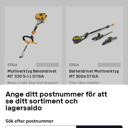
STIGA
STIGA
Multiverktyg Bensindrivet
Batteridrivet Multiverktyg
MT 330 5-i-1 STIGA
MT 500e STIGA
Bensin 2-takt, Easy start dragstart
Finns i flera modeller
Pris 3490 kr
Pris 2813 kr
3 490
2 813
KR
FRÅN
KR
Ange ditt postnummer för att
Endast online
Endast online
se ditt sortiment och
lagersaldo
Lägg i varukorg
Fler varianter
Sök efter postnummer
Postnummer