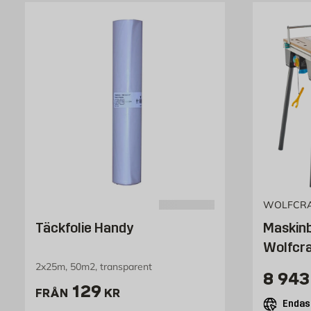
WOLFCR
Täckfolie Handy
Maskin
Wolfcra
2x25m, 50m2, transparent
Pris 
8 943
Pris 129 kr
129
FRÅN
KR
Endast