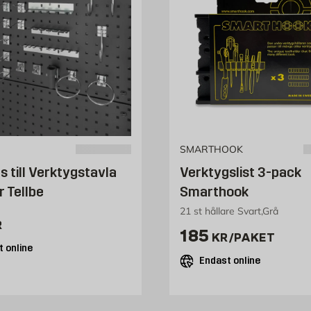
SMARTHOOK
s till Verktygstavla
Verktygslist 3-pack
r Tellbe
Smarthook
21 st hållare Svart,Grå
529 kr
R
Pris 185 kr /pa
185
KR
/PAKET
 online
Endast online