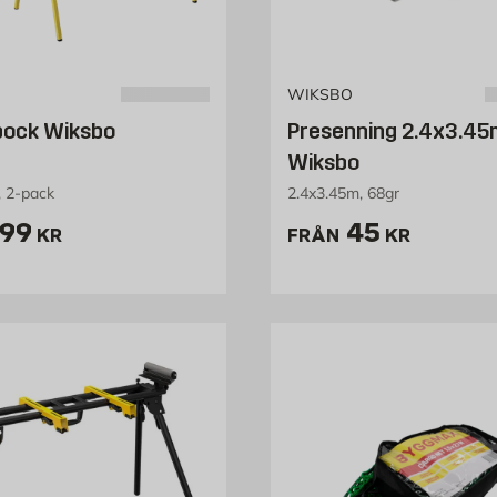
WIKSBO
bock Wiksbo
Presenning 2.4x3.4
Wiksbo
, 2-pack
2.4x3.45m, 68gr
ris 299 kr
Pris 45 kr
99
45
KR
FRÅN
KR