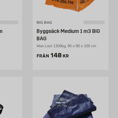
BIG BAG
5m
Byggsäck Medium 1 m3 BIG
BAG
Max Last 1300kg, 90 x 90 x 100 cm
Pris 148 kr
148
FRÅN
KR