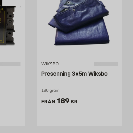
WIKSBO
Presenning 3x5m Wiksbo
180 gram
ket
Pris 189 kr
189
FRÅN
KR