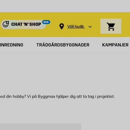
Varukorg
BETA
CHAT 'N' SHOP
Välj butik
INREDNING
TRÄDGÅRDSBYGGNADER
KAMPANJER
d din hobby? Vi på Byggmax hjälper dig att ta tag i projektet.
ållare, avlopp, hyllsystem och verktyg från Byggmax så har du pengar
e tid och pengar på i längden. De flesta artiklar i denna kategori kan