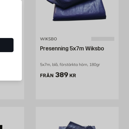
WIKSBO
,5 x 2,7
Presenning 5x7m Wiksbo
na, 1,5X2,7m
5x7m, blå, förstärkta hörn, 180gr
Pris 389 kr
389
FRÅN
KR