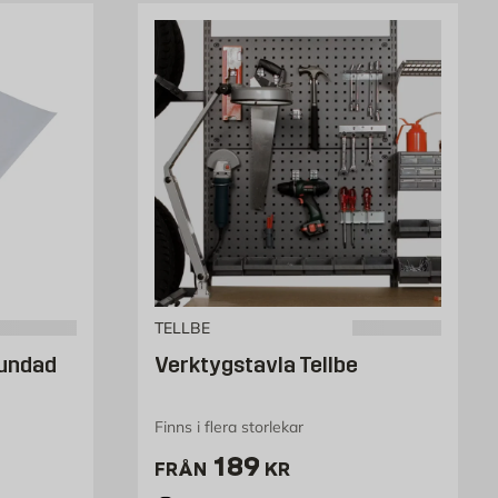
TELLBE
rundad
Verktygstavla Tellbe
Finns i flera storlekar
Pris 189 kr
189
FRÅN
KR