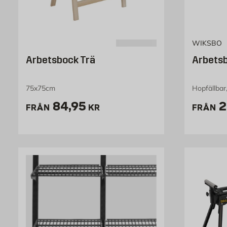
WIKSBO
Arbetsbock Trä
Arbets
75x75cm
Hopfällbar
Pris 84.95 kr
P
84,95
2
FRÅN
KR
FRÅN