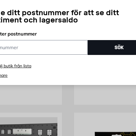
e ditt postnummer för att se ditt
timent och lagersaldo
fter postnummer
ummer
SÖK
k Stanley Fatmax
Lastnät Elastisk Lina 1
meter
lj butik från lista
t
Till släpvagn, med elastisk li
nare
ris 1295 kr
Pris 179 kr
 295
179
KR
FRÅN
KR