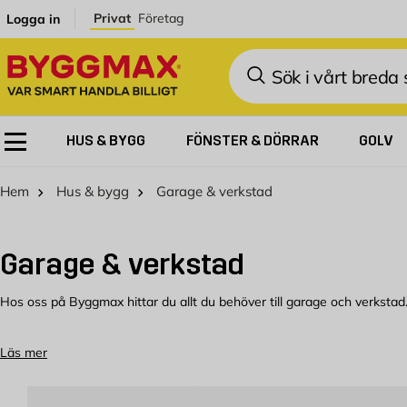
Hoppa till innehållet
Privat
Företag
Logga in
Sök
HUS & BYGG
FÖNSTER & DÖRRAR
GOLV
Hem
Hus & bygg
Garage & verkstad
Garage & verkstad
Hos oss på Byggmax hittar du allt du behöver till garage och verkstad.
En välorganiserad arbetsyta
Läs mer
Oavsett om du vill bygga ett helt nytt garage eller en verkstad eller b
över till annat, även efter det att du byggt klart garaget. I välplaner