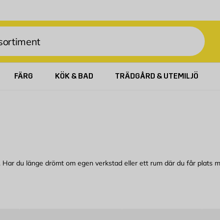
FÄRG
KÖK & BAD
TRÄDGÅRD & UTEMILJÖ
 Har du länge drömt om egen verkstad eller ett rum där du får plats me
ara organisera befintliga ytor så har vi allt du behöver. Satsa på rörh
ade utrymmen för arbete jobbar du mycket effektivare. Det sparar du båd