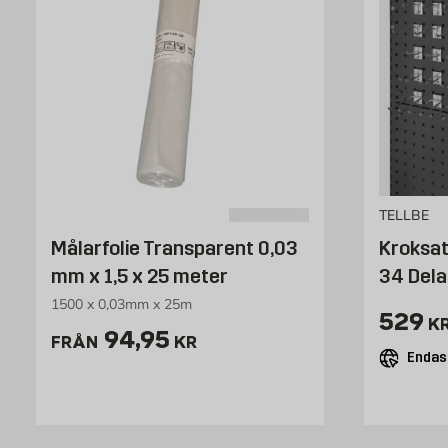
TELLBE
Målarfolie Transparent 0,03
Kroksat
mm x 1,5 x 25 meter
34 Dela
1500 x 0,03mm x 25m
Pris 
529
K
Pris 94.95 kr
94,95
FRÅN
KR
Endast