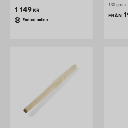
130 gram
Pris 1149 kr
1 149
KR
P
1
FRÅN
Endast online