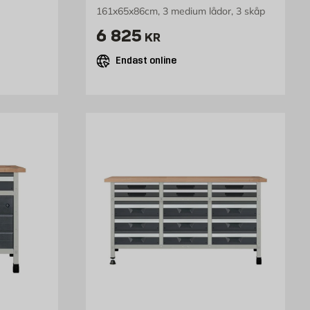
161x65x86cm, 3 medium lådor, 3 skåp
kr
Pris 6825 kr
6 825
KR
Endast online