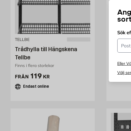
Ang
sor
Sök e
TELLBE
STANLEY
Postn
Trådhylla till Hängskena
Sågbän
Tellbe
Eller Vä
Finns i flera storlekar
Hopfällbar
Välj se
Pris 119 kr
P
119
1
FRÅN
KR
FRÅN
Endast online