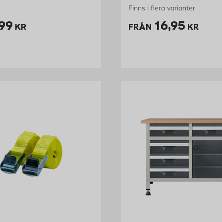
Finns i flera varianter
ris 199 kr
Pris 16.95 
99
16,95
KR
FRÅN
KR