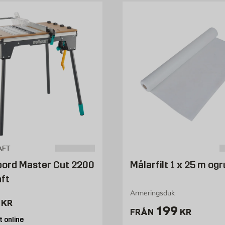
AFT
bord Master Cut 2200
Målarfilt 1 x 25 m og
ft
Armeringsduk
8943 kr
KR
Pris 199 kr
199
FRÅN
KR
 online