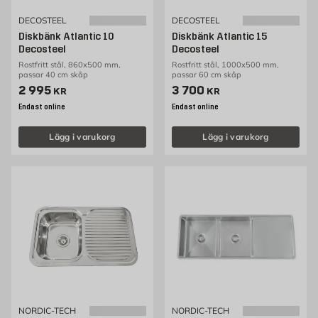
DECOSTEEL
DECOSTEEL
Diskbänk Atlantic 10
Diskbänk Atlantic 15
Decosteel
Decosteel
Rostfritt stål, 860x500 mm,
Rostfritt stål, 1000x500 mm,
passar 40 cm skåp
passar 60 cm skåp
Pris 2995 kr
Pris 3700 kr
2 995
3 700
KR
KR
Endast online
Endast online
Lägg i varukorg
Lägg i varukorg
NORDIC-TECH
NORDIC-TECH