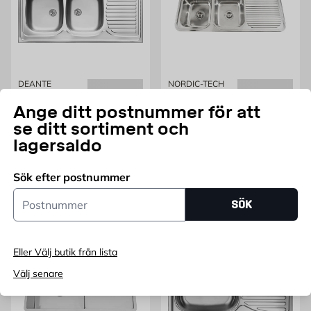
DEANTE
NORDIC-TECH
DISKBÄNK DUBBEL
Diskbänk Rubin 2 Nordic-
Ange ditt postnummer för att
Tech
se ditt sortiment och
Rostfritt stål, 1200x600x150mm
2 hoar, 1180x480x175 mm
Pris 1595 kr
Pris 2304 kr
lagersaldo
1 595
2 304
KR
KR
Endast online
Endast online
Sök efter postnummer
Lägg i varukorg
Lägg i varukorg
Postnummer
SÖK
Eller Välj butik från lista
Välj senare