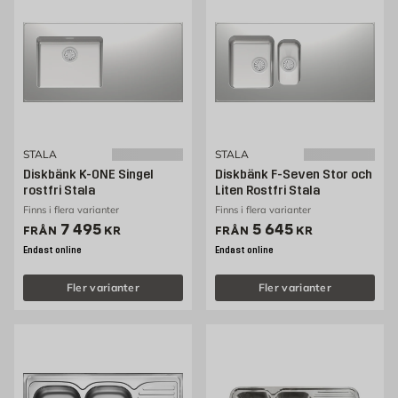
STALA
STALA
Diskbänk K-ONE Singel
Diskbänk F-Seven Stor och
rostfri Stala
Liten Rostfri Stala
Finns i flera varianter
Finns i flera varianter
Pris 7495 kr
Pris 5645 kr
7 495
5 645
FRÅN
KR
FRÅN
KR
Endast online
Endast online
Fler varianter
Fler varianter