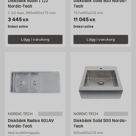
Diskbänk Rubin 1 1/2
Diskbänk Solid 800 Nordic-
Nordic-Tech
Tech
1 1/2 hoar, 890x480x175 mm
757x400x210 mm
Pris 3445 kr
Pris 11045 kr
3 445
11 045
KR
KR
Endast online
Endast online
Lägg i varukorg
Lägg i varukorg
NORDIC-TECH
NORDIC-TECH
Diskbänk Radius 601AV
Diskbänk Solid 500 Nordic-
Nordic-Tech
Tech
Med avställningsyta,
500x400x210 mm