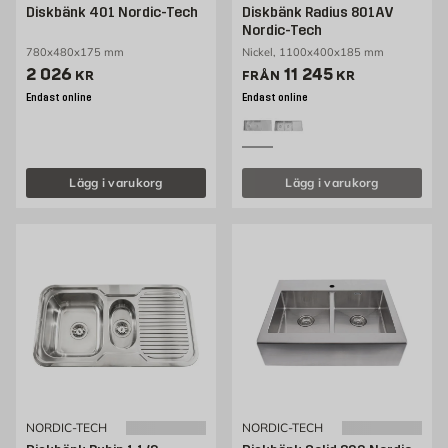
Diskbänk 401 Nordic-Tech
Diskbänk Radius 801AV
Nordic-Tech
780x480x175 mm
Nickel, 1100x400x185 mm
Pris 2026 kr
Pris 10545 kr
2 026
11 245
KR
FRÅN
KR
Endast online
Endast online
Lägg i varukorg
Lägg i varukorg
NORDIC-TECH
NORDIC-TECH