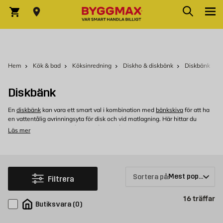
Hoppa till innehållet
Sök
Varukorg
Hem
Kök & bad
Köksinredning
Diskho & diskbänk
Diskbänk
Diskbänk
En
diskbänk
kan vara ett smart val i kombination med
bänkskiva
för att ha
en vattentålig avrinningsyta för disk och vid matlagning. Här hittar du
diskbänkar av rostfritt stål som både är tåliga och snygga i köket.
Läs mer
Diskbänkarna finns i flera storlekar och utföranden för att passa flera olika
sorters kök. Då diskbänkarna är rostfria, lätta att rengöra och tåliga är de
enkla att hålla rena och fräscha.
Köp diskbänkar hos Byggmax
Sortera på:
Filtrera
Kom in till din närmaste Byggmax-butik eller kolla här online för att se hela
vårt sortiment av diskbänkar.
Pr
16
träffar
Butiksvara
(
0
)