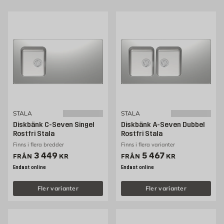
STALA
STALA
Diskbänk C-Seven Singel
Diskbänk A-Seven Dubbel
Rostfri Stala
Rostfri Stala
Finns i flera bredder
Finns i flera varianter
Pris 3449 kr
Pris 5467 kr
3 449
5 467
FRÅN
KR
FRÅN
KR
Endast online
Endast online
Fler varianter
Fler varianter