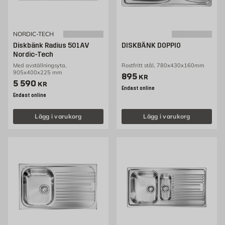
NORDIC-TECH
Diskbänk Radius 501AV
DISKBÄNK DOPPIO
Nordic-Tech
Med avställningsyta,
Rostfritt stål, 780x430x160mm
905x400x225 mm
Pris 895 kr
895
KR
Pris 5590 kr
5 590
KR
Endast online
Endast online
Lägg i varukorg
Lägg i varukorg