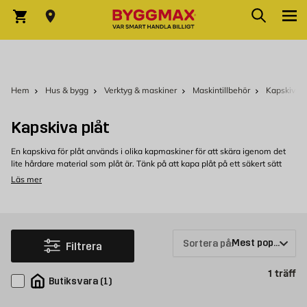
Hoppa till innehållet
Sök
Varukorg
Hem
Hus & bygg
Verktyg & maskiner
Maskintillbehör
Kapskiva
Kapskiva plåt
En kapskiva för plåt används i olika kapmaskiner för att skära igenom det
lite hårdare material som plåt är. Tänk på att kapa plåt på ett säkert sätt
och att använda rätt skyddsutrustning, inklusive skyddsglasögon och
Läs mer
handskar.
Köp kapskiva till plåt hos Byggmax
Välkommen att kolla in vårt sortiment av kapskivor till plåt som du kan köpa
bekvämt från Byggmax. Kom in till din närmaste Byggmax-butik eller kolla
Sortera på:
Filtrera
här online för att se vilken kapskiva till plåt som vi kan erbjuda.
Pr
1
träff
Butiksvara
(
1
)