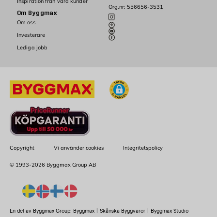
Inspiration från våra kunder
Org.nr: 556656-3531
Om Byggmax
Om oss
Investerare
Lediga jobb
Copyright
Vi använder cookies
Integritetspolicy
© 1993-2026 Byggmax Group AB
En del av Byggmax Group:
Byggmax
|
Skånska Byggvaror
|
Byggmax Studio