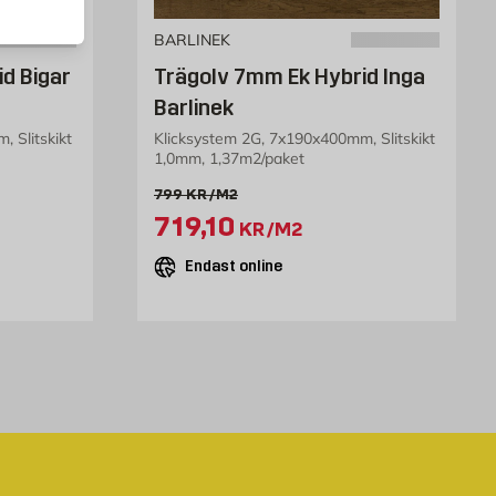
BARLINEK
d Bigar
Trägolv 7mm Ek Hybrid Inga
Barlinek
 Slitskikt
Klicksystem 2G, 7x190x400mm, Slitskikt
1,0mm, 1,37m2/paket
Gammalt pris 799 kr /m2
799
KR
/M2
 kr /m2
Extrapris 719.1 kr /m2
719,10
KR
/M2
Endast online