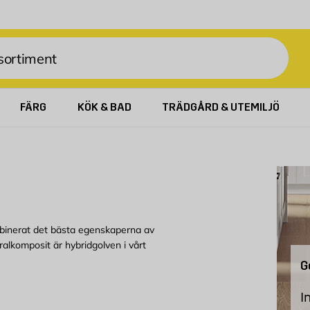
FÄRG
KÖK & BAD
TRÄDGÅRD & UTEMILJÖ
ombinerat det bästa egenskaperna av
eralkomposit är hybridgolven i vårt
G
I