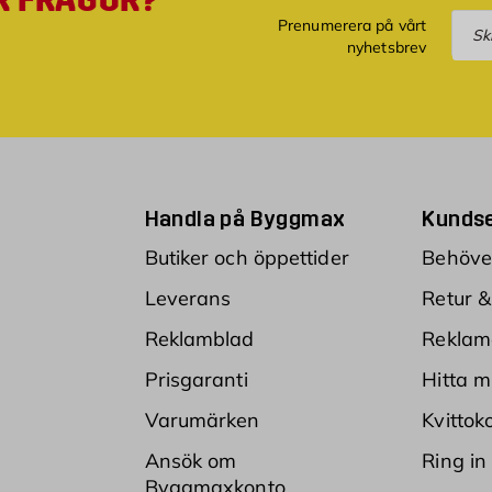
Pre
Prenumerera på vårt
nyhetsbrev
Handla på Byggmax
Kundse
Butiker och öppettider
Behöver
Leverans
Retur &
Reklamblad
Reklam
Prisgaranti
Hitta m
Varumärken
Kvittok
Ansök om
Ring in
Byggmaxkonto