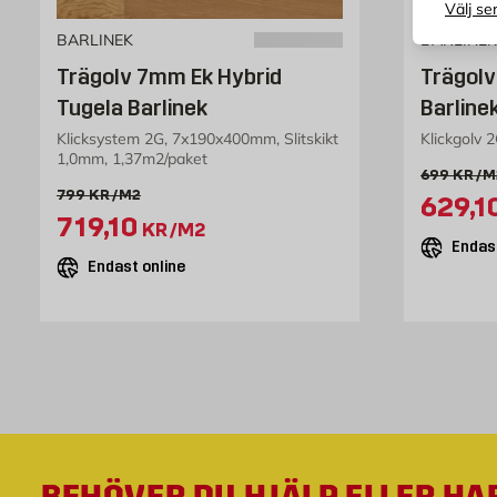
Välj se
BARLINEK
BARLINEK
Trägolv 7mm Ek Hybrid
Trägolv
Tugela Barlinek
Barline
Klicksystem 2G, 7x190x400mm, Slitskikt
Klickgolv 
1,0mm, 1,37m2/paket
Gammalt p
699
KR
/M
Gammalt pris 799 kr /m2
799
KR
/M2
Extra
629,1
Extrapris 719.1 kr /m2
719,10
KR
/M2
Endast
Endast online
BEHÖVER DU HJÄLP ELLER HA