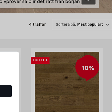
olvprover så blir det rätt från början
Produktlistan är uppdaterad: 4 t
4
träffar
Sortera på:
OUTLET
10%
10%