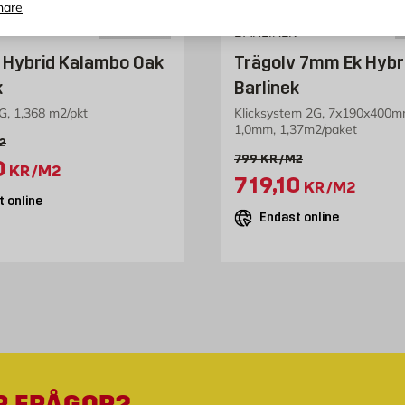
nare
BARLINEK
 Hybrid Kalambo Oak
Trägolv 7mm Ek Hybri
k
Barlinek
2G, 1,368 m2/pkt
Klicksystem 2G, 7x190x400mm,
1,0mm, 1,37m2/paket
ris 699 kr /m2
2
Gammalt pris 799 kr /m2
799
KR
/M2
pris 629.1 kr /m2
0
KR
/M2
Extrapris 719.1
719,10
KR
/M2
 online
Endast online
R FRÅGOR?