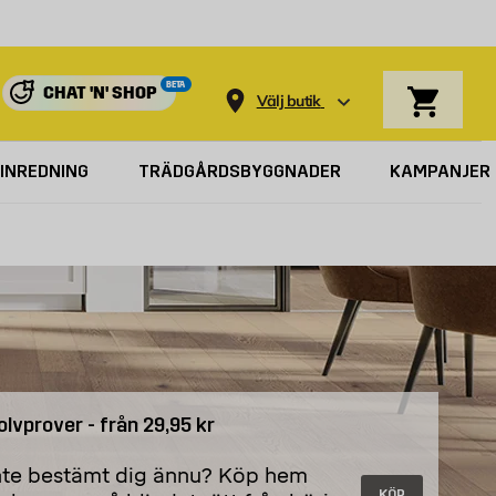
Varukorg
BETA
CHAT 'N' SHOP
Välj butik
INREDNING
TRÄDGÅRDSBYGGNADER
KAMPANJER
olvprover - från 29,95 kr
nte bestämt dig ännu? Köp hem
KÖP