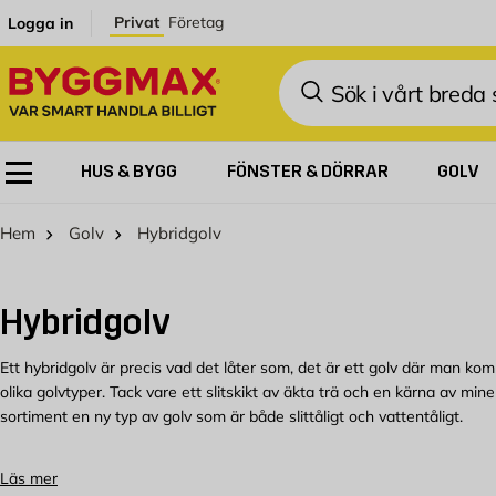
Hoppa till innehållet
Privat
Företag
Logga in
Sök
HUS & BYGG
FÖNSTER & DÖRRAR
GOLV
Hem
Golv
Hybridgolv
Hybridgolv
Ett hybridgolv är precis vad det låter som, det är ett golv där man k
olika golvtyper. Tack vare ett slitskikt av äkta trä och en kärna av min
sortiment en ny typ av golv som är både slittåligt och vattentåligt.
Hybridgolv för hela hemmet
Läs mer