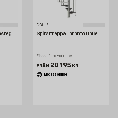
DOLLE
psteg
Spiraltrappa Toronto Dolle
Finns i flera varianter
Pris 20195 kr
20 195
FRÅN
KR
Endast online