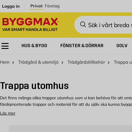
Hoppa till innehållet
Privat
Företag
Logga in
Sök
HUS & BYGG
FÖNSTER & DÖRRAR
GOLV
Hem
Trädgård & utemiljö
Trädgårdstillbehör
Trappa 
Trappa utomhus
Det finns många olika trappor utomhus som vi kan behöva för att smidi
färdigmonterade trappor och material för att du själv ska kunna bygg
Läs mer
Vilken utomhustrappa väljer du?
Materialet på din trappa ska du välja utifrån tycke och smak men även 