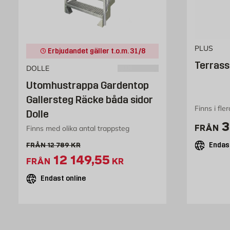
PLUS
Erbjudandet gäller t.o.m. 31/8
Terrass
DOLLE
Utomhustrappa Gardentop
Gallersteg Räcke båda sidor
Finns i fle
Dolle
P
3
FRÅN
Finns med olika antal trappsteg
Endast
Gammalt pris 12789 kr
FRÅN
12 789
KR
Extrapris 12149.55 kr
12 149,55
FRÅN
KR
Endast online