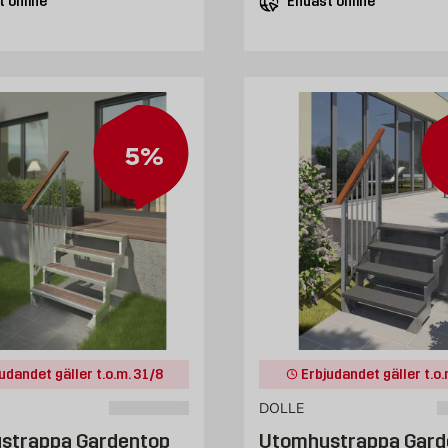
 online
Endast online
5%
udandet gäller t.o.m. 31/8
Erbjudandet gäller t.o.
DOLLE
strappa Gardentop
Utomhustrappa Gard