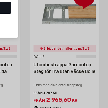
m. 31/8
Erbjudandet gäller t.o.m. 31/8
DOLLE
entop
Utomhustrappa Gardentop
sida
Steg för Trä utan Räcke Dolle
eg
Finns med olika antal trappsteg
Gammalt pris 3707 kr
FRÅN
3 707
KR
407.5 kr
Extrapris 2965.6 kr
2 965,60
FRÅN
KR