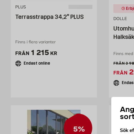
PLUS
Erbj
Terrasstrappa 34,2° PLUS
DOLLE
Utomhu
Halksäk
Finns i flera varianter
Pris 1215 kr
1 215
FRÅN
KR
Finns med 
Endast online
Gamm
FRÅN
3 9
E
2
FRÅN
Endast
Ang
sor
5%
Sök e