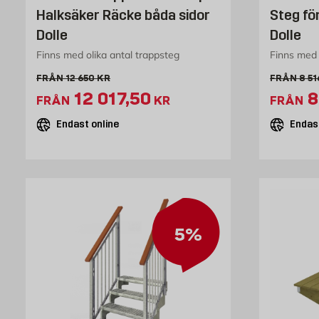
Halksäker Räcke båda sidor
Steg fö
Dolle
Dolle
Finns med olika antal trappsteg
Finns med 
Gammalt pris 12650 kr
Gamm
FRÅN
12 650
KR
FRÅN
8 51
Extrapris 12017.5 kr
E
12 017,50
8
FRÅN
KR
FRÅN
Endast online
Endast
5%