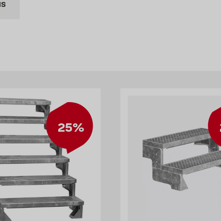
us
lika typer av sten om du tänkt mura upp en stentrappa. Vi har även va
öpa bekvämt från Byggmax. Kom in till din närmaste Byggmax-butik ell
25%