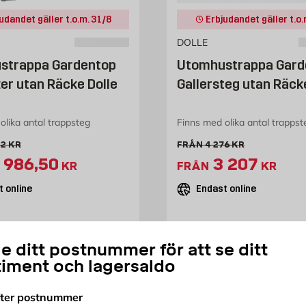
udandet gäller t.o.m. 31/8
Erbjudandet gäller t.o.
DOLLE
strappa Gardentop
Utomhustrappa Gard
er utan Räcke Dolle
Gallersteg utan Räck
olika antal trappsteg
Finns med olika antal trappst
alt pris 3982 kr
Gammalt pris 4276 kr
82
KR
FRÅN
4 276
KR
xtrapris 2986.5 kr
Extrapris 
 986,50
3 207
KR
FRÅN
KR
 online
Endast online
e ditt postnummer för att se ditt
timent och lagersaldo
5%
fter postnummer