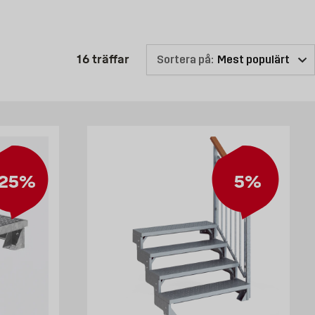
ngstycken som du kan köpa om du ska bygga en trappa i trä. I vårt
Produktlistan är uppdaterad: 16 
16
träffar
Sortera på:
er kolla här online för att se vilken trappa utomhus som vi kan
25%
5%