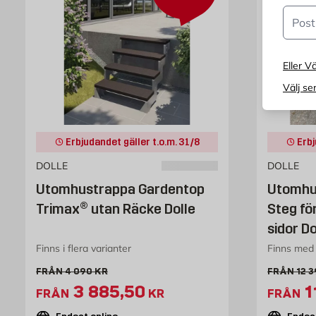
Postn
Eller Vä
Välj se
Erbjudandet gäller t.o.m. 31/8
Erbj
DOLLE
DOLLE
Utomhustrappa Gardentop
Utomhu
Trimax® utan Räcke Dolle
Steg fö
sidor Do
Finns i flera varianter
Finns med 
Gammalt pris 4090 kr
Gamm
FRÅN
4 090
KR
FRÅN
12 
Extrapris 3885.5 kr
E
3 885,50
1
FRÅN
KR
FRÅN