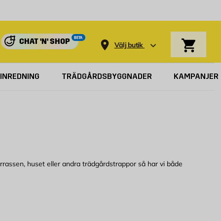
Varukorg
BETA
CHAT 'N' SHOP
Välj butik
INREDNING
TRÄDGÅRDSBYGGNADER
KAMPANJER
rrassen, huset eller andra trädgårdstrappor så har vi både
a en själv kan en färdigmonterad trappa vara ett smart val. I vårt