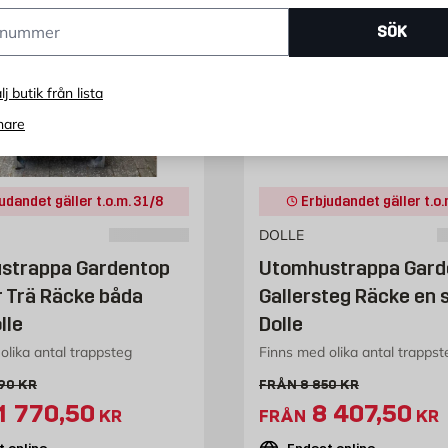
ummer
SÖK
lj butik från lista
nare
udandet gäller t.o.m. 31/8
Erbjudandet gäller t.o.
DOLLE
strappa Gardentop
Utomhustrappa Gard
r Trä Räcke båda
Gallersteg Räcke en 
lle
Dolle
olika antal trappsteg
Finns med olika antal trappst
alt pris 12390 kr
Gammalt pris 8850 kr
390
KR
FRÅN
8 850
KR
xtrapris 11770.5 kr
Extrapris 8
1 770,50
8 407,50
KR
FRÅN
KR