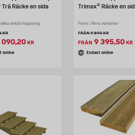
r Trä Räcke en sida
Trimax® Räcke en sid
olika antal trappsteg
Finns i flera varianter
alt pris 8516 kr
Gammalt pris 9890 kr
6
KR
FRÅN
9 890
KR
xtrapris 8090.2 kr
Extrapris 9
 090,20
9 395,50
KR
FRÅN
KR
 online
Endast online