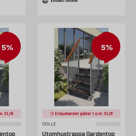
Endast online
5%
5%
m. 31/8
Erbjudandet gäller t.o.m. 31/8
DOLLE
entop
Utomhustrappa Gardentop