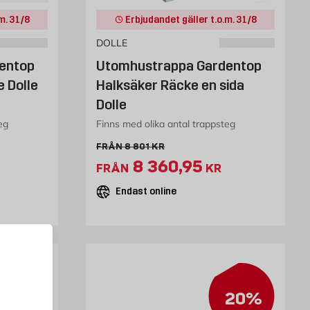
m. 31/8
Erbjudandet gäller t.o.m. 31/8
DOLLE
entop
Utomhustrappa Gardentop
e Dolle
Halksäker Räcke en sida
Dolle
eg
Finns med olika antal trappsteg
Gammalt pris 8801 kr
FRÅN
8 801
KR
3207 kr
Extrapris 8360.95 kr
8 360,95
FRÅN
KR
Endast online
5%
20%