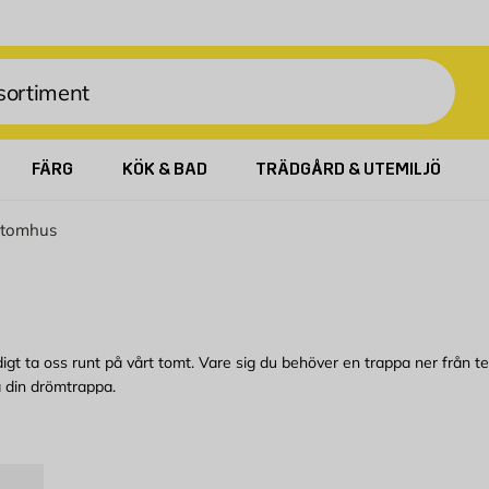
FÄRG
KÖK & BAD
TRÄDGÅRD & UTEMILJÖ
utomhus
gt ta oss runt på vårt tomt. Vare sig du behöver en trappa ner från te
a din drömtrappa.
utifrån vad som passar dina behov bäst. Har du inte möjlighet att bygg