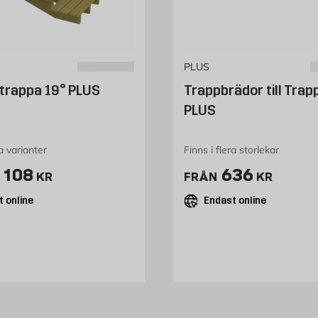
PLUS
trappa 19° PLUS
Trappbrädor till Trap
PLUS
ra varianter
Finns i flera storlekar
ris 3108 kr
Pris 636 kr
 108
636
KR
FRÅN
KR
 online
Endast online