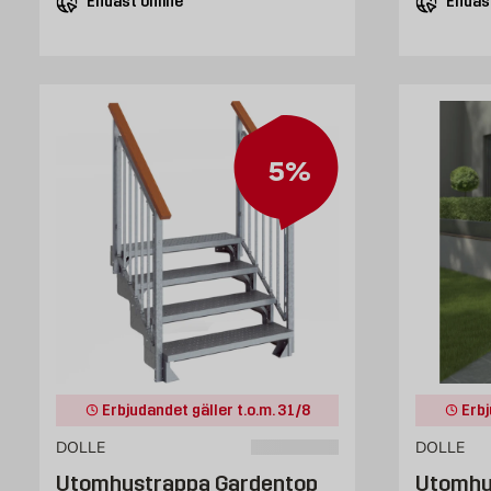
Endast online
Endast
5%
Erbjudandet gäller t.o.m. 31/8
Erbj
DOLLE
DOLLE
Utomhustrappa Gardentop
Utomhu