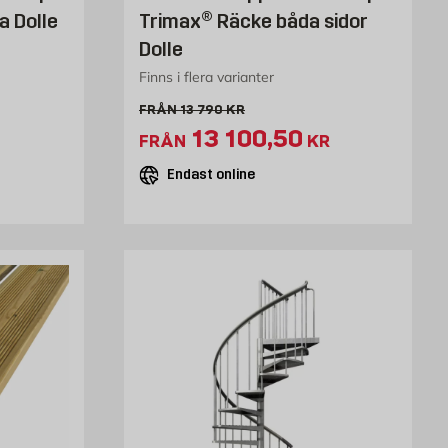
a Dolle
Trimax® Räcke båda sidor
Dolle
Finns i flera varianter
Gammalt pris 13790 kr
FRÅN
13 790
KR
395.5 kr
Extrapris 13100.5 kr
13 100,50
FRÅN
KR
Endast online