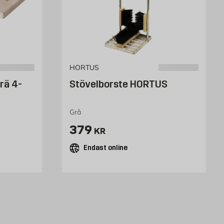
HORTUS
rä 4-
Stövelborste HORTUS
Grå
kr
Pris 379 kr
379
KR
Endast online