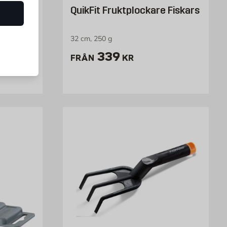
Liter
QuikFit Fruktplockare Fiskars
32 cm, 250 g
Pris 339 kr
339
FRÅN
KR