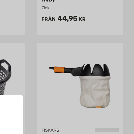
Zink
Pris 44.95 kr
44,95
FRÅN
KR
FISKARS