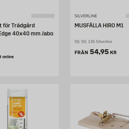
SILVERLINE
 för Trädgård
MUSFÄLLA HIRO M1
Edge 40x40 mm Jabo
55; 50; 135 Silverline
9 kr
Pris 54.95 
54,95
FRÅN
KR
 online