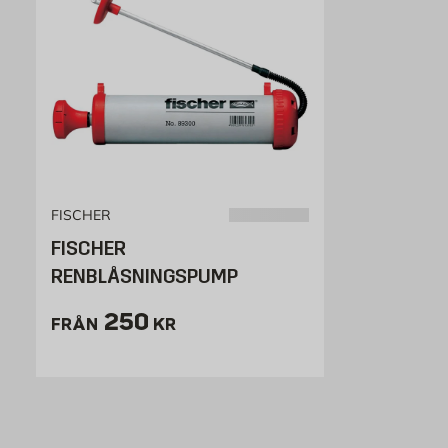
FISCHER
FISCHER
RENBLÅSNINGSPUMP
Pris 250 kr
250
FRÅN
KR