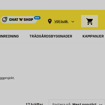
Varukorg
BETA
CHAT 'N' SHOP
Välj butik
INREDNING
TRÄDGÅRDSBYGGNADER
KAMPANJER
ggprojekt.
för att se vilka trädgårdsredskap som vi kan erbjuda.
Produktlistan är uppdaterad: 17 
17
träffar
Sortera på: