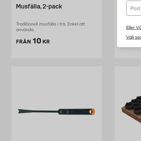
Postn
Musfälla, 2-pack
Knäplat
Traditionell musfälla i trä. Enkel att
Knäskonar
Eller Vä
använda.
P
2
FRÅN
Välj se
Pris 10 kr
10
FRÅN
KR