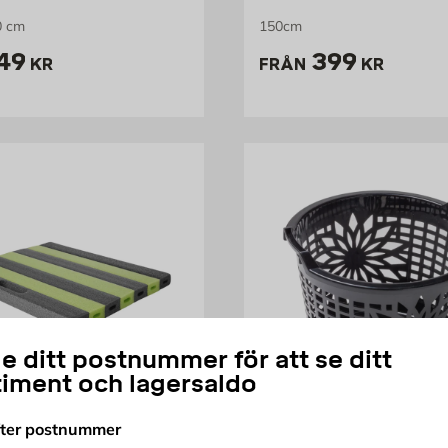
0 cm
150cm
ris 149 kr
Pris 399 kr
49
399
KR
FRÅN
KR
e ditt postnummer för att se ditt
timent och lagersaldo
fter postnummer
VENTURA DESIGN