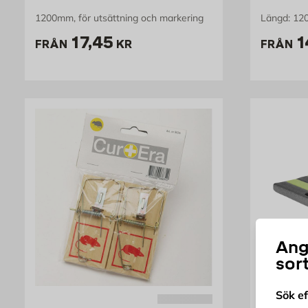
1200mm, för utsättning och markering
Längd: 12
Pris 17.45 kr
P
17,45
1
FRÅN
KR
FRÅN
Ang
sor
Sök e
GREEN>IT