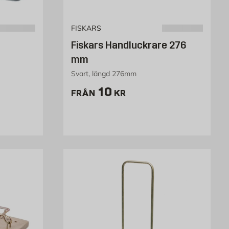
FISKARS
Fiskars Handluckrare 276
mm
Svart, längd 276mm
kr
Pris 10 kr
10
FRÅN
KR