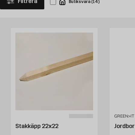
Filtrera
Butiksvara
(
14
)
GREEN>IT
Stakkäpp 22x22
Jordbo