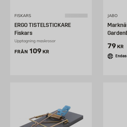
FISKARS
JABO
ERGO TISTELSTICKARE
Marknät
Fiskars
Garden
Upptagning maskrosor
Pris 7
79
KR
Pris 109 kr
109
FRÅN
KR
Endast