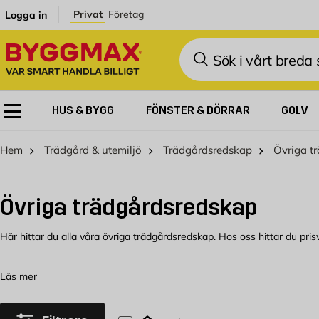
Hoppa till innehållet
Privat
Företag
Logga in
Sök
HUS & BYGG
FÖNSTER & DÖRRAR
GOLV
Hem
Trädgård & utemiljö
Trädgårdsredskap
Övriga t
Övriga trädgårdsredskap
Här hittar du alla våra övriga trädgårdsredskap. Hos oss hittar du pris
Övriga trädgårdsredskap hos Byggmax
Läs mer
Välkommen att kolla in vårt sortiment som du kan köpa bekvämt från By