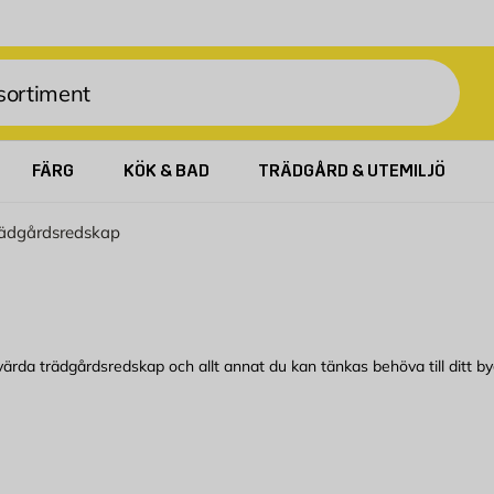
FÄRG
KÖK & BAD
TRÄDGÅRD & UTEMILJÖ
rädgårdsredskap
värda trädgårdsredskap och allt annat du kan tänkas behöva till ditt by
ggmax. Kom in till din närmaste Byggmax-butik eller kolla här online 