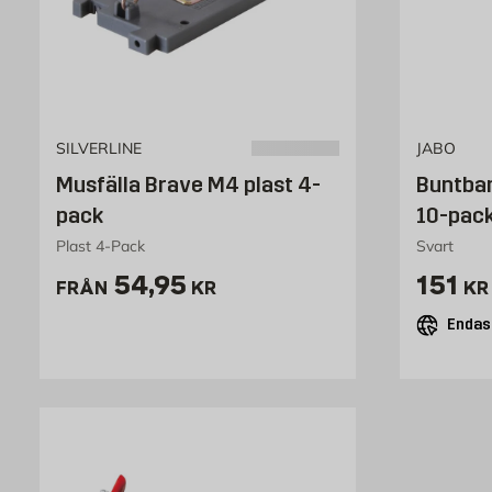
SILVERLINE
JABO
Musfälla Brave M4 plast 4-
Buntba
pack
10-pack
Plast 4-Pack
Svart
Pris 54.95 kr
Pris 1
54,95
151
FRÅN
KR
KR
Endast