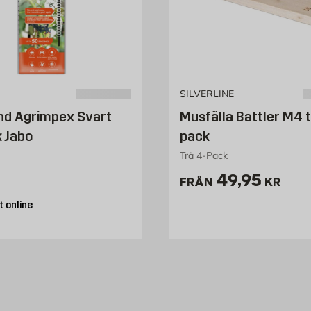
SILVERLINE
nd Agrimpex Svart
Musfälla Battler M4 t
 Jabo
pack
Trä 4-Pack
51 kr
Pris 49.95 
49,95
FRÅN
KR
 online