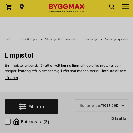
Hoppa till innehållet
Sök
Varukorg
Hem
Hus & bygg
Verktyg & maskiner
Elverktyg
Verktygspistol
Limpistol
En limpistol används för att enkelt kunna limma ihop olika material som
papper, kartong, trä, plast och tyg. I vårt sortiment hittar du limpistoler som
använder sig av en limstav som smälts av en elektrisk värmekälla.
Läs mer
Fördelar med en limpistol
Med en limpistol kan du limma det mesta, både vid byggprojekt och
hobbypyssel. Det som är stora fördelar med limpistolen är att den är enkel
att använda och du kan smidigt applicera limmet där du behöver.
Sortera på:
Filtrera
Dessutom är torktiden mycket snabbare än med vanligt lim vilket är ett
stort plus.
Pr
3
träffar
Butiksvara
(
3
)
Köp limpistol hos Byggmax