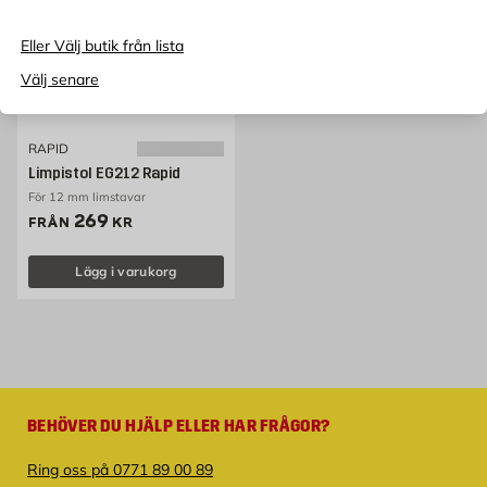
Eller Välj butik från lista
Välj senare
RAPID
Limpistol EG212 Rapid
För 12 mm limstavar
Pris 269 kr
269
FRÅN
KR
Lägg i varukorg
BEHÖVER DU HJÄLP ELLER HAR FRÅGOR?
Ring oss på 0771 89 00 89