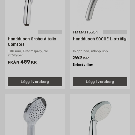
FM MATTSSON
Handdusch Grohe Vitalio
Handdusch 9000E 1-strålig
Comfort
100 mm, Dreamspray, tre
Inlopp ned, utlopp upp
stråltyper
Pris 262 kr
262
KR
Pris 489 kr
489
FRÅN
KR
Endast online
Lägg i varukorg
Lägg i varukorg