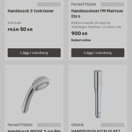
FM MATTSSON
Handdusch 3 funktioner
Handduschset FM Mattson
Ebro
Anti kalk
Kalkavvisande sil med tre
strållägen, EcoFlow 12 L/min, med
Pris 50 kr
50
FRÅN
KR
babyduschfunktion
Pris 900 kr
900
KR
Endast online
Lägg i varukorg
Lägg i varukorg
FM MATTSSON
GROHE
Handdusch 9000E 3-strålig
HANDDUSCH VITALIO GET