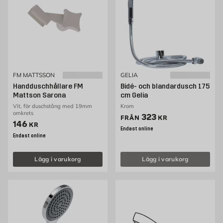
FM MATTSSON
GELIA
Handduschhållare FM
Bidé- och blandardusch 175
Mattson Sarona
cm Gelia
Vit, för duschstång med 19mm
Krom
omkrets
Pris 323 kr
323
FRÅN
KR
Pris 146 kr
146
KR
Endast online
Endast online
Lägg i varukorg
Lägg i varukorg