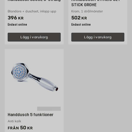
STICK GROHE
Blandare + duschset, inlopp upp
Krom, 1 strålmönster
Pris 396 kr
Pris 502 kr
396
502
KR
KR
Endast online
Endast online
Lägg i varukorg
Lägg i varukorg
Handdusch 5 funktioner
Anti kalk
Pris 50 kr
50
FRÅN
KR