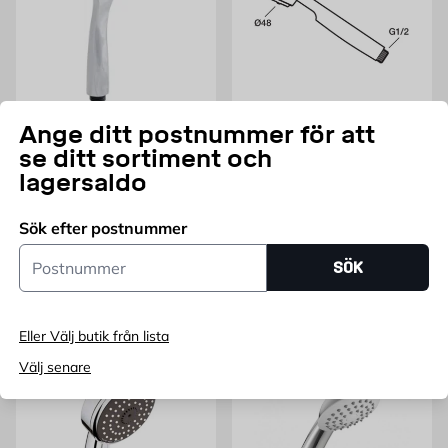
GELIA
FM MATTSSON
Ange ditt postnummer för att
Handdusch Aqualine Easy
Handdusch FM Mattson
se ditt sortiment och
Clean 1-spray Gelia
Sarona
lagersaldo
Krom
Vit, 48mm omkrets, G1/2
Pris 169 kr
Pris 131 kr
169
131
FRÅN
KR
KR
Sök efter postnummer
Endast online
Endast online
Postnummer
SÖK
Lägg i varukorg
Lägg i varukorg
Eller Välj butik från lista
Välj senare