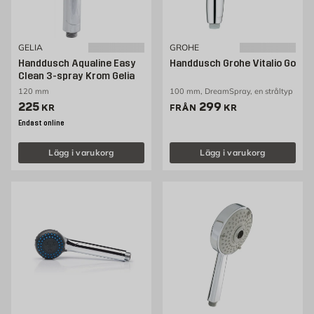
GELIA
GROHE
Handdusch Aqualine Easy
Handdusch Grohe Vitalio Go
Clean 3-spray Krom Gelia
120 mm
100 mm, DreamSpray, en stråltyp
Pris 225 kr
Pris 299 kr
225
299
KR
FRÅN
KR
Endast online
Lägg i varukorg
Lägg i varukorg