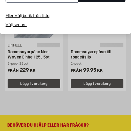
Eller Välj butik från lista
Välj senare
EINHELL
Dammsugarpåse Non-
Dammsugarepåse till
Woven Einhell 25L 5st
rondellslip
5-pack 25L/st
2-pack
Pris 229 kr
Pris 99.95 kr
229
99,95
FRÅN
KR
FRÅN
KR
Lägg i varukorg
Lägg i varukorg
BEHÖVER DU HJÄLP ELLER HAR FRÅGOR?