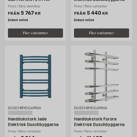
Finns i flera storlekar
Finns i flera varianter
Pris 5767 kr
Pris 5440 kr
5 767
5 440
FRÅN
KR
FRÅN
KR
Endast online
Endast online
Fler varianter
Fler varianter
DUSCHBYGGARNA
DUSCHBYGGARNA
Handdukstork Jade
Handdukstork Furore
Elektrisk Duschbyggarna
Elektrisk Duschbyggarna
Finns i flera varianter
Finns i flera varianter