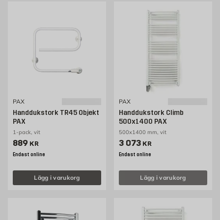
PAX
PAX
Handdukstork TR45 Objekt
Handdukstork Climb
PAX
500x1400 PAX
1-pack, vit
500x1400 mm, vit
Pris 889 kr
Pris 3073 kr
889
3 073
KR
KR
Endast online
Endast online
Lägg i varukorg
Lägg i varukorg