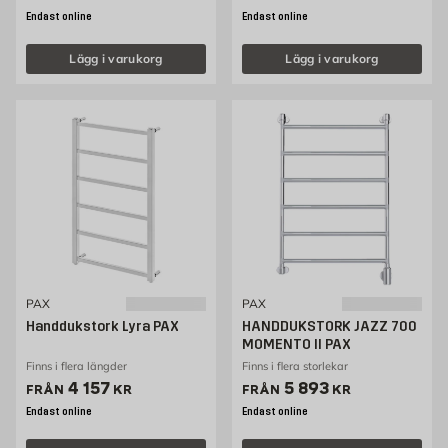
Endast online
Endast online
Lägg i varukorg
Lägg i varukorg
PAX
PAX
Handdukstork Lyra PAX
HANDDUKSTORK JAZZ 700
MOMENTO II PAX
Finns i flera längder
Finns i flera storlekar
Pris 4157 kr
Pris 5893 kr
4 157
5 893
FRÅN
KR
FRÅN
KR
Endast online
Endast online