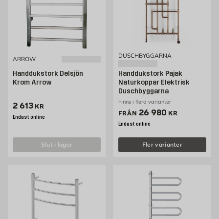
DUSCHBYGGARNA
ARROW
Handdukstork Delsjön
Handdukstork Pajak
Krom Arrow
Naturkoppar Elektrisk
Duschbyggarna
Finns i flera varianter
Pris 2613 kr
2 613
KR
Pris 26980 kr
26 980
FRÅN
KR
Endast online
Endast online
slut i lager
Fler varianter