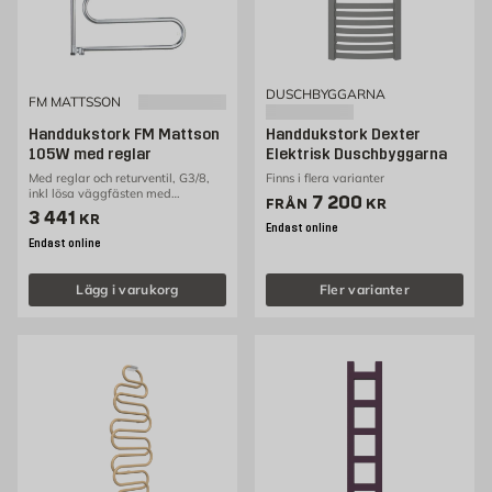
DUSCHBYGGARNA
FM MATTSSON
Handdukstork FM Mattson
Handdukstork Dexter
105W med reglar
Elektrisk Duschbyggarna
Med reglar och returventil, G3/8,
Finns i flera varianter
inkl lösa väggfästen med
Pris 7200 kr
7 200
FRÅN
KR
väggtätning
Pris 3441 kr
3 441
KR
Endast online
Endast online
Lägg i varukorg
Fler varianter