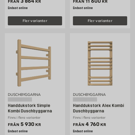
Pris 3864 kr
Pris 11600 kr
3 864
11 600
FRÅN
KR
FRÅN
KR
Endast online
Endast online
Fler varianter
Fler varianter
DUSCHBYGGARNA
DUSCHBYGGARNA
Handdukstork Simple
Handdukstork Alex Kombi
Kombi Duschbyggarna
Duschbyggarna
Finns i flera varianter
Finns i flera varianter
Pris 5930 kr
Pris 4760 kr
5 930
4 760
FRÅN
KR
FRÅN
KR
Endast online
Endast online