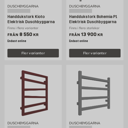
DUSCHBYGGARNA
DUSCHBYGGARNA
Handdukstork Kioto
Handdukstork Bohemia P1
Elektrisk Duschbyggarna
Elektrisk Duschbyggarna
Finns i flera varianter
Finns i flera storlekar
Pris 8550 kr
Pris 13900 kr
8 550
13 900
FRÅN
KR
FRÅN
KR
Endast online
Endast online
Fler varianter
Fler varianter
DUSCHBYGGARNA
DUSCHBYGGARNA