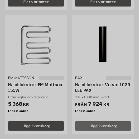
Fler varianter
Fler varianter
FM MATTSSON
PAX
Handdukstork FM Mattson
Handdukstork Velvet 1030
155W
LED PAX
Utan reglar och returventil
210x1030 mm, svart
Pris 5368 kr
Pris 7924 kr
5 368
7 924
KR
FRÅN
KR
Endast online
Endast online
Lägg i varukorg
Lägg i varukorg