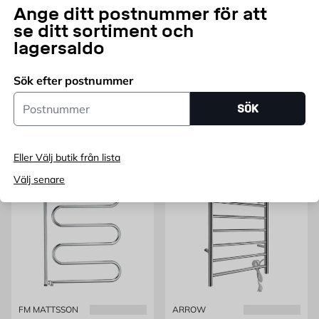
Ange ditt postnummer för att
se ditt sortiment och
PAX
PAX
lagersaldo
HANDDUKSTORK FLEX U
Handdukstork Mambo
650 PAX
700x540 PAX
Finns i flera storlekar
700x540 mm, krom
Sök efter postnummer
Pris 3479 kr
Pris 2549 kr
3 479
2 549
FRÅN
KR
KR
Postnummer
Endast online
Endast online
SÖK
Fler varianter
Lägg i varukorg
Eller Välj butik från lista
Välj senare
FM MATTSSON
ARROW