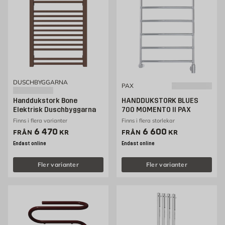
DUSCHBYGGARNA
PAX
Handdukstork Bone
HANDDUKSTORK BLUES
Elektrisk Duschbyggarna
700 MOMENTO II PAX
Finns i flera varianter
Finns i flera storlekar
Pris 6470 kr
Pris 6600 kr
6 470
6 600
FRÅN
KR
FRÅN
KR
Endast online
Endast online
Fler varianter
Fler varianter