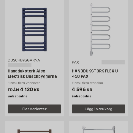
DUSCHBYGGARNA
PAX
Handdukstork Alex
HANDDUKSTORK FLEX U
Elektrisk Duschbyggarna
450 PAX
Finns i flera varianter
Finns i flera storlekar
Pris 4120 kr
Pris 4596 kr
4 120
4 596
FRÅN
KR
KR
Endast online
Endast online
Fler varianter
Lägg i varukorg