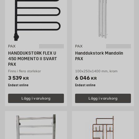
PAX
PAX
HANDDUKSTORK FLEX U
Handdukstork Mandolin
450 MOMENTO II SVART
PAX
PAX
Finns i flera storlekar
100x250x1400 mm, krom
Pris 3539 kr
Pris 6046 kr
3 539
6 046
KR
KR
Endast online
Endast online
Lägg i varukorg
Lägg i varukorg