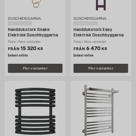
DUSCHBYGGARNA
DUSCHBYGGARNA
Handdukstork Snake
Handdukstork Easy
Elektrisk Duschbyggarna
Elektrisk Duschbyggarna
Finns i flera varianter
Finns i flera varianter
Pris 15320 kr
Pris 6470 kr
15 320
6 470
FRÅN
KR
FRÅN
KR
Endast online
Endast online
Fler varianter
Fler varianter