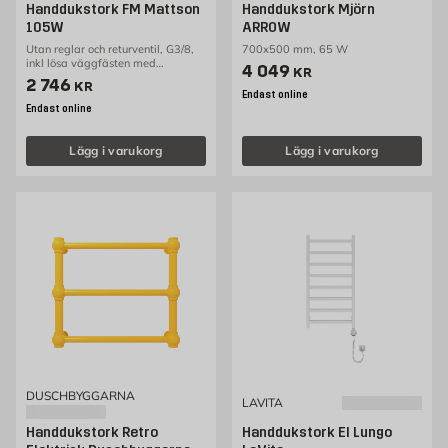
Handdukstork FM Mattson
Handdukstork Mjörn
105W
ARROW
Utan reglar och returventil, G3/8,
700x500 mm, 65 W
inkl lösa väggfästen med
Pris 4049 kr
4 049
KR
väggtätning
Pris 2746 kr
2 746
KR
Endast online
Endast online
Lägg i varukorg
Lägg i varukorg
DUSCHBYGGARNA
LAVITA
Handdukstork Retro
Handdukstork El Lungo