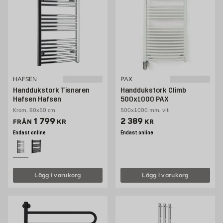
HAFSEN
PAX
Handdukstork Tisnaren
Handdukstork Climb
Hafsen Hafsen
500x1000 PAX
Krom, 80x50 cm
500x1000 mm, vit
Pris 1799 kr
Pris 2389 kr
1 799
2 389
FRÅN
KR
KR
Endast online
Endast online
Lägg i varukorg
Lägg i varukorg