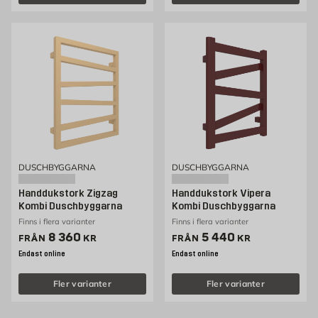
DUSCHBYGGARNA
DUSCHBYGGARNA
Handdukstork Zigzag
Handdukstork Vipera
Kombi Duschbyggarna
Kombi Duschbyggarna
Finns i flera varianter
Finns i flera varianter
Pris 8360 kr
Pris 5440 kr
8 360
5 440
FRÅN
KR
FRÅN
KR
Endast online
Endast online
Fler varianter
Fler varianter