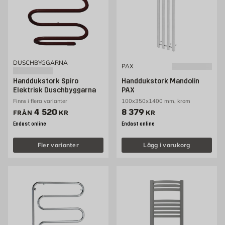
DUSCHBYGGARNA
PAX
Handdukstork Spiro
Handdukstork Mandolin
Elektrisk Duschbyggarna
PAX
Finns i flera varianter
100x350x1400 mm, krom
Pris 4520 kr
Pris 8379 kr
4 520
8 379
FRÅN
KR
KR
Endast online
Endast online
Fler varianter
Lägg i varukorg