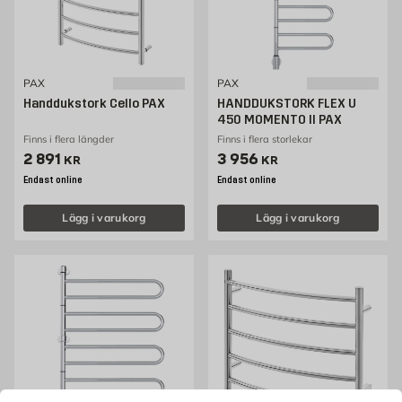
PAX
PAX
Handdukstork Cello PAX
HANDDUKSTORK FLEX U
450 MOMENTO II PAX
Finns i flera längder
Finns i flera storlekar
Pris 2891 kr
Pris 3956 kr
2 891
3 956
KR
KR
Endast online
Endast online
Lägg i varukorg
Lägg i varukorg