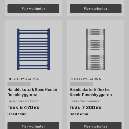
Fler varianter
Fler varianter
DUSCHBYGGARNA
DUSCHBYGGARNA
Handdukstork Bone Kombi
Handdukstork Dexter
Duschbyggarna
Kombi Duschbyggarna
Finns i flera varianter
Finns i flera varianter
Pris 6470 kr
Pris 7200 kr
6 470
7 200
FRÅN
KR
FRÅN
KR
Endast online
Endast online
Fler varianter
Fler varianter