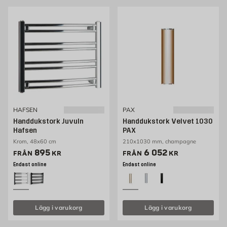
HAFSEN
PAX
Handdukstork Juvuln
Handdukstork Velvet 1030
Hafsen
PAX
Krom, 48x60 cm
210x1030 mm, champagne
Pris 895 kr
Pris 5630 kr
895
6 052
FRÅN
KR
FRÅN
KR
Endast online
Endast online
Lägg i varukorg
Lägg i varukorg