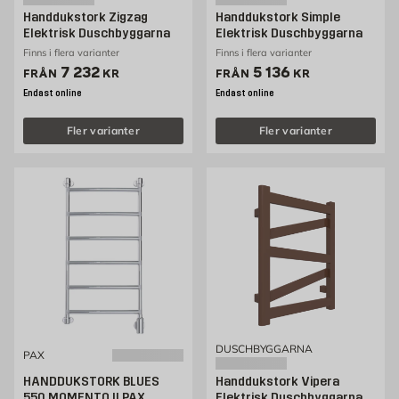
Handdukstork Zigzag
Handdukstork Simple
Elektrisk Duschbyggarna
Elektrisk Duschbyggarna
Finns i flera varianter
Finns i flera varianter
Pris 7232 kr
Pris 5136 kr
7 232
5 136
FRÅN
KR
FRÅN
KR
Endast online
Endast online
Fler varianter
Fler varianter
DUSCHBYGGARNA
PAX
HANDDUKSTORK BLUES
Handdukstork Vipera
550 MOMENTO II PAX
Elektrisk Duschbyggarna