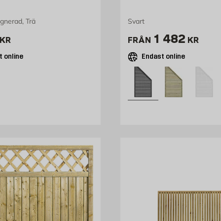
gnerad, Trä
Svart
1649 kr
Pris 995 kr
1 482
KR
FRÅN
KR
 online
Endast online