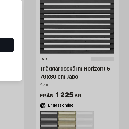
JABO
inal
Trädgårdsskärm Horizont 5
abo
79x89 cm Jabo
Svart
Pris 937 kr
1 225
FRÅN
KR
Endast online