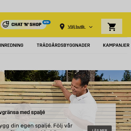
Varukorg
BETA
CHAT 'N' SHOP
Välj butik
INREDNING
TRÄDGÅRDSBYGGNADER
KAMPANJER
vgränsa med spaljé
ygg din egen spaljé. Följ vår
LÄS MER