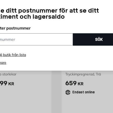
e ditt postnummer för att se ditt
timent och lagersaldo
fter postnummer
ummer
SÖK
JABO
lj butik från lista
ägg Kajsa 44 mm
Trädgårdsskärm Orig
nare
Camilla 59x179 cm J
ra storlekar
Tryckimpregnerad, Trä
ris 699 kr
Pris 659 kr
99
659
KR
KR
Endast online