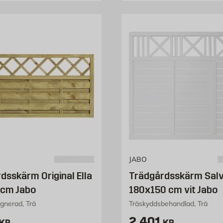
JABO
dsskärm Original Ella
Trädgårdsskärm Salv
 cm Jabo
180x150 cm vit Jabo
gnerad, Trä
Träskyddsbehandlad, Trä
1275 kr
Pris 2401 kr
2 401
KR
KR