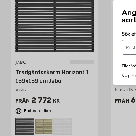
Ang
sor
Sök e
Postn
JABO
PLUS
Eller Vä
Trädgårdsskärm Horizont 1
Skärmv
Välj se
159x159 cm Jabo
Svart
Finns i fle
Pris 1889 kr
P
2 772
6
FRÅN
KR
FRÅN
Endast online