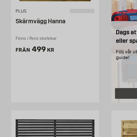
PLUS
Skärmvägg Hanna
Dags at
Finns i flera storlekar
eller sp
Pris 499 kr
499
FRÅN
KR
Följ vår u
guide!