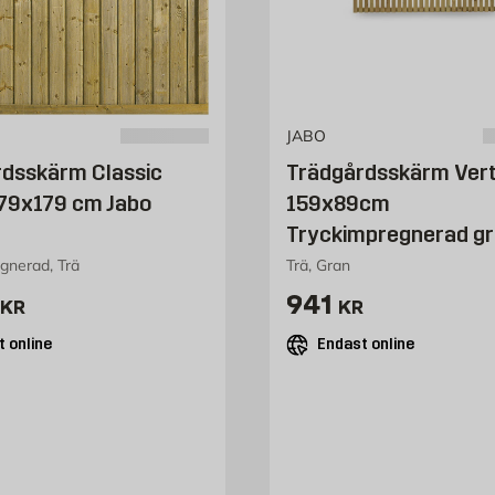
JABO
dsskärm Classic
Trädgårdsskärm Vert
79x179 cm Jabo
159x89cm
Tryckimpregnerad gr
gnerad, Trä
Trä, Gran
2675 kr
Pris 941 kr
941
KR
KR
 online
Endast online