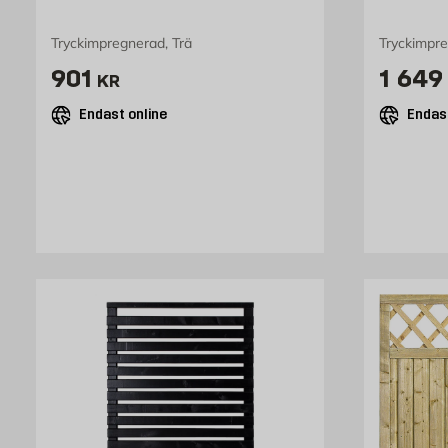
Tryckimpregnerad, Trä
Tryckimpre
Pris 901 kr
Pris 
901
1 649
KR
Endast online
Endast