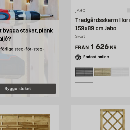
JABO
Trädgårdsskärm Hori
159x89 cm Jabo
t bygga staket, plank
Svart
aljé?
Pris 990 kr
1 626
FRÅN
KR
tförliga steg-för-steg-
Endast online
Bygga staket