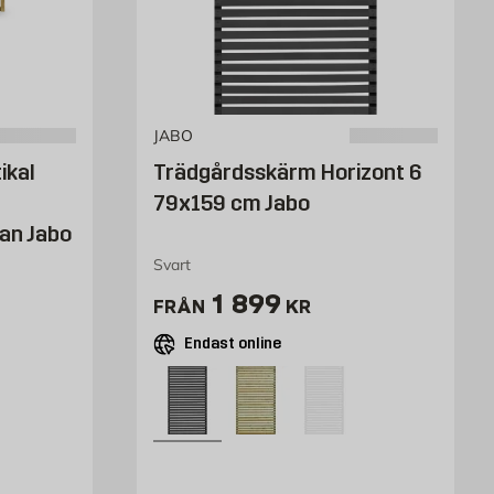
JABO
ikal
Trädgårdsskärm Horizont 6
79x159 cm Jabo
an Jabo
Svart
Pris 1131 kr
1 899
FRÅN
KR
Endast online