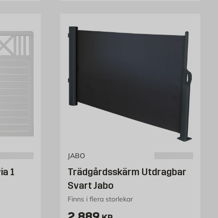
JABO
ia 1
Trädgårdsskärm Utdragbar
Svart Jabo
Finns i flera storlekar
Pris 2889 kr
2 889
KR