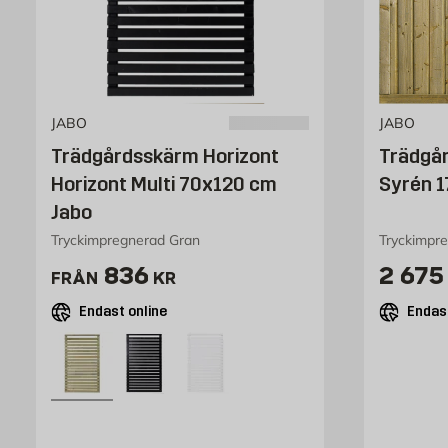
JABO
JABO
Trädgårdsskärm Horizont
Trädgår
Horizont Multi 70x120 cm
Syrén 1
Jabo
Tryckimpregnerad Gran
Tryckimpre
Pris 836 kr
Pris 
836
2 675
FRÅN
KR
Endast online
Endast