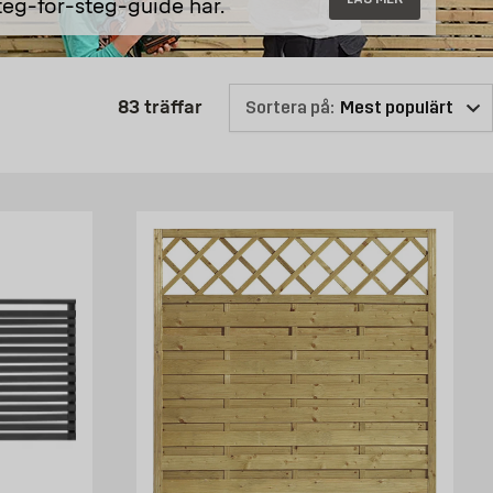
teg-för-steg-guide här.
Produktlistan är uppdaterad: 83 
83
träffar
Sortera på: