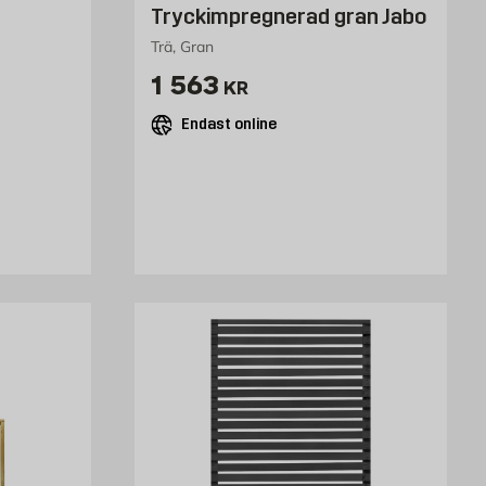
Tryckimpregnerad gran Jabo
Trä, Gran
Pris 1563 kr
1 563
KR
Endast online