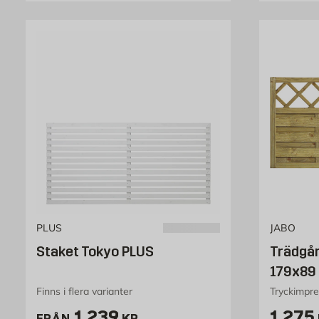
PLUS
JABO
Staket Tokyo PLUS
Trädgår
179x89
Finns i flera varianter
Tryckimpre
Pris 1239 kr
Pris 
1 239
1 275
FRÅN
KR