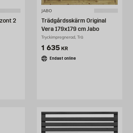
JABO
zont 2
Trädgårdsskärm Original
Vera 179x179 cm Jabo
Tryckimpregnerad, Trä
Pris 1635 kr
1 635
KR
Endast online