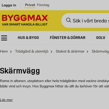
Hoppa till innehållet
Privat
Företag
Logga in
Sök
HUS & BYGG
FÖNSTER & DÖRRAR
GOLV
Hem
Trädgård & utemiljö
Staket & skärmar
Skärmväg
Skärmvägg
Rama in altanen, uteplatsen eller hela trädgården med vackra vinds
både vind och insyn. Hos Byggmax hittar du allt du behöver för att s
Hur skyddar jag min trädgård och uteplat
Läs mer
insynsskydd?