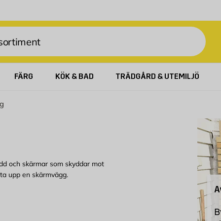
FÄRG
KÖK & BAD
TRÄDGÅRD & UTEMILJÖ
g
kydd och skärmar som skyddar mot
ätta upp en skärmvägg.
A
s från insyn med ett
B