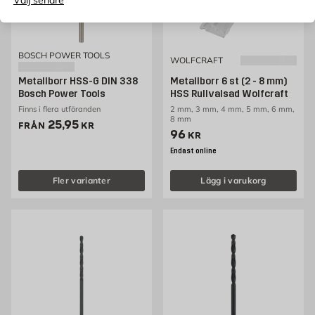
BOSCH POWER TOOLS
WOLFCRAFT
Metallborr HSS-G DIN 338
Metallborr 6 st (2 - 8 mm)
Bosch Power Tools
HSS Rullvalsad Wolfcraft
Finns i flera utföranden
2 mm, 3 mm, 4 mm, 5 mm, 6 mm,
8 mm
Pris 25.95 kr
25,95
FRÅN
KR
Pris 96 kr
96
KR
Endast online
Fler varianter
Lägg i varukorg