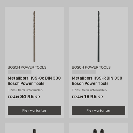
BOSCH POWER TOOLS
BOSCH POWER TOOLS
Metallborr HSS-Co DIN 338
Metallborr HSS-R DIN 338
Bosch Power Tools
Bosch Power Tools
Finns i flera utföranden
Finns i flera utföranden
Pris 34.95 kr
Pris 18.95 kr
34,95
18,95
FRÅN
KR
FRÅN
KR
Fler varianter
Fler varianter