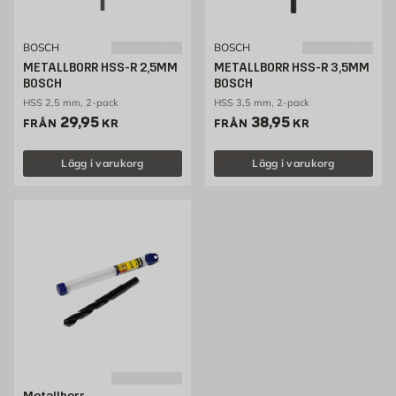
BOSCH
BOSCH
METALLBORR HSS-R 2,5MM
METALLBORR HSS-R 3,5MM
BOSCH
BOSCH
HSS 2,5 mm, 2-pack
HSS 3,5 mm, 2-pack
Pris 29.95 kr
Pris 38.95 kr
29,95
38,95
FRÅN
KR
FRÅN
KR
Lägg i varukorg
Lägg i varukorg