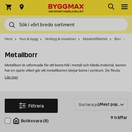
Hoppa till innehållet
Sök
Varukorg
Sök
Hem
Hus & bygg
Verktyg & maskiner
Maskintillbehör
Borr
Me
Metallborr
Metallborr är utformade för att borra hål i metall och hårda material, borren
har en spets vilket gör att metallborren börjar borra i centrum. De flesta
metallborr är gjort av hårt stål och kan inte bara användas till metall utan
Läs mer
kan även borra i exempelvis trä och plast.
Köp metallborr hos Byggmax
Välkommen att kolla in vårt sortiment av metallborr som du kan köpa
bekvämt från Byggmax. Kom in till din närmaste Byggmax-butik eller kolla
Sortera på:
Filtrera
här online för att se vilken borr för metall som vi kan erbjuda.
Pr
9
träffar
Butiksvara
(
8
)