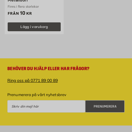
Metallborr
Finns i flera storlekar
Pris 10 kr
10
FRÅN
KR
Lägg i varukorg
BEHÖVER DU HJÄLP ELLER HAR FRÅGOR?
Ring oss på 0771 89 00 89
Prenumerera på vårt nyhetsbrev
Prenumerera
PRENUMERERA