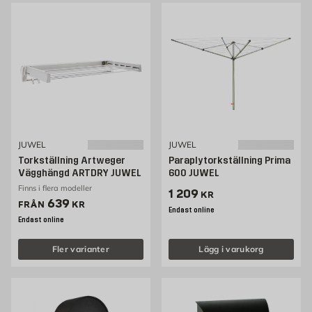
JUWEL
JUWEL
Torkställning Artweger
Paraplytorkställning Prima
Vägghängd ARTDRY JUWEL
600 JUWEL
Finns i flera modeller
Pris 1209 kr
1 209
KR
Pris 639 kr
639
FRÅN
KR
Endast online
Endast online
Fler varianter
Lägg i varukorg