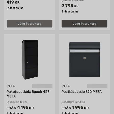
galvaniserat stål
Pris 419 kr
419
KR
Pris 2795 kr
2 795
KR
Endast online
Endast online
Lägg i varukorg
Lägg i varukorg
MEFA
MEFA
Paketpostlåda Beech 457
Postlåda Jade 870 MEFA
MEFA
Djupsvart blank
Basaltgrå struktur
Pris 4195 kr
Pris 1995 kr
4 195
1 995
FRÅN
KR
FRÅN
KR
Endast online
Endast online