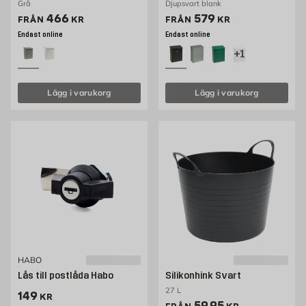
Grå
Djupsvart blank
Pris 466 kr
Pris 579 kr
466
579
FRÅN
KR
FRÅN
KR
Endast online
Endast online
+1
Lägg i varukorg
Lägg i varukorg
HABO
Lås till postlåda Habo
Silikonhink Svart
27 L
Pris 149 kr
149
KR
Pris 59.95 kr
59,95