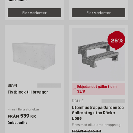
Endast online
Fler varianter
Fler varianter
25%
BEWI
Erbjudandet gäller t.o.m.
31/8
Flytblock till bryggor
DOLLE
Utomhustrappa Gardentop
Finns i flera storlekar
Gallersteg utan Räcke
Pris 539 kr
539
FRÅN
KR
Dolle
Endast online
Finns med olika antal trappsteg
Gammalt pris 4276 kr
FRÅN
4 276
KR