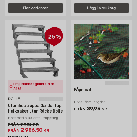
Fler varianter
Lägg i varukorg
25%
Erbjudandet gäller t.o.m.
31/8
Fågelnät
DOLLE
Finns i flera längder
Utomhustrappa Gardentop
Pris 39.95 kr
39,95
FRÅN
KR
Halksäker utan Räcke Dolle
Finns med olika antal trappsteg
Gammalt pris 3982 kr
FRÅN
3 982
KR
Extrapris 2986.5 kr
2 986,50
FRÅN
KR