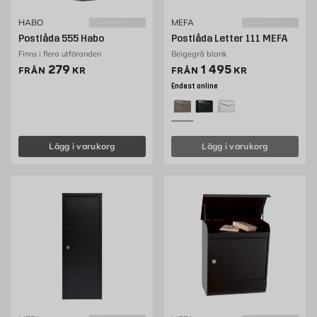
HABO
MEFA
Postlåda 555 Habo
Postlåda Letter 111 MEFA
Finns i flera utföranden
Beigegrå blank
Pris 279 kr
Pris 960 kr
279
1 495
FRÅN
KR
FRÅN
KR
Endast online
Lägg i varukorg
Lägg i varukorg