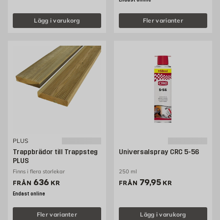
Endast online
Lägg i varukorg
Fler varianter
PLUS
Trappbrädor till Trappsteg
Universalspray CRC 5-56
PLUS
Finns i flera storlekar
250 ml
Pris 636 kr
Pris 79.95 kr
636
79,95
FRÅN
KR
FRÅN
KR
Endast online
Fler varianter
Lägg i varukorg