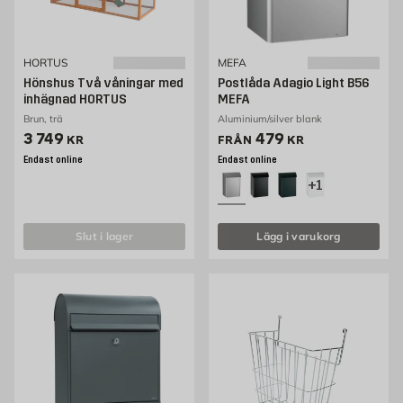
HORTUS
MEFA
Hönshus Två våningar med
Postlåda Adagio Light B56
inhägnad HORTUS
MEFA
Brun, trä
Aluminium/silver blank
Pris 3749 kr
Pris 479 kr
3 749
479
KR
FRÅN
KR
Endast online
Endast online
+1
slut i lager
Lägg i varukorg