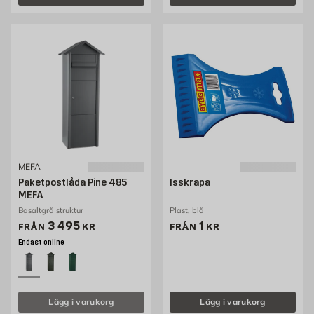
MEFA
Paketpostlåda Pine 485
Isskrapa
MEFA
Basaltgrå struktur
Plast, blå
Pris 2995 kr
Pris 1 kr
3 495
1
FRÅN
KR
FRÅN
KR
Endast online
Lägg i varukorg
Lägg i varukorg