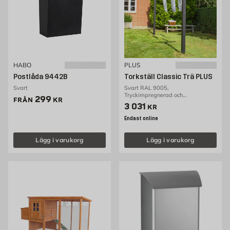
HABO
PLUS
Postlåda 9442B
Torkställ Classic Trä PLUS
Svart
Svart RAL 9005,
Tryckimpregnerad och
Pris 299 kr
299
FRÅN
KR
grundmålad
Pris 3031 kr
3 031
KR
Endast online
Lägg i varukorg
Lägg i varukorg