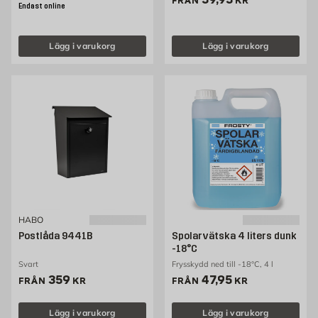
FRÅN
KR
Endast online
Lägg i varukorg
Lägg i varukorg
HABO
Postlåda 9441B
Spolarvätska 4 liters dunk
-18°C
Svart
Frysskydd ned till -18°C, 4 l
Pris 359 kr
Pris 47.95 kr
359
47,95
FRÅN
KR
FRÅN
KR
Lägg i varukorg
Lägg i varukorg