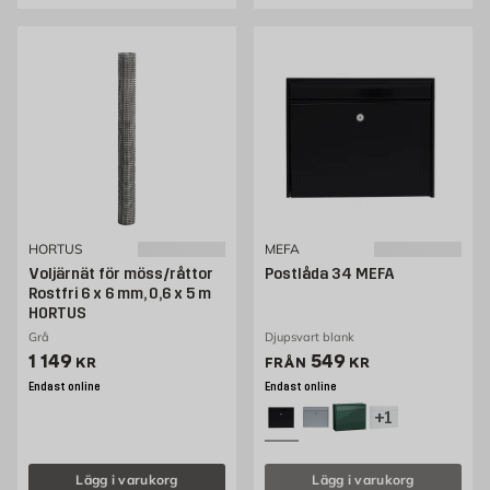
HORTUS
MEFA
Voljärnät för möss/råttor
Postlåda 34 MEFA
Rostfri 6 x 6 mm, 0,6 x 5 m
HORTUS
Grå
Djupsvart blank
Pris 1149 kr
Pris 549 kr
1 149
549
KR
FRÅN
KR
Endast online
Endast online
+1
Lägg i varukorg
Lägg i varukorg