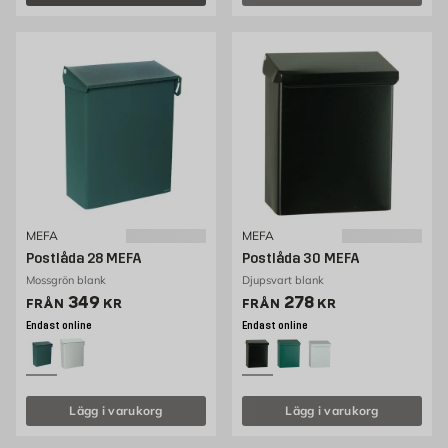
MEFA
MEFA
Postlåda 28 MEFA
Postlåda 30 MEFA
Mossgrön blank
Djupsvart blank
Pris 349 kr
Pris 278 kr
349
278
FRÅN
KR
FRÅN
KR
Endast online
Endast online
Lägg i varukorg
Lägg i varukorg