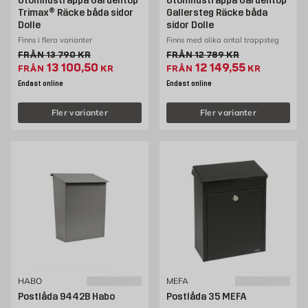
Utomhustrappa Gardentop
Utomhustrappa Gardentop
Trimax® Räcke båda sidor
Gallersteg Räcke båda
Dolle
sidor Dolle
Finns i flera varianter
Finns med olika antal trappsteg
Gammalt pris 13790 kr
Gammalt pris 12789 kr
FRÅN
13 790
KR
FRÅN
12 789
KR
Extrapris 13100.5 kr
Extrapris 12149.55 k
13 100,50
12 149,55
FRÅN
KR
FRÅN
KR
Endast online
Endast online
Fler varianter
Fler varianter
HABO
MEFA
Postlåda 9442B Habo
Postlåda 35 MEFA