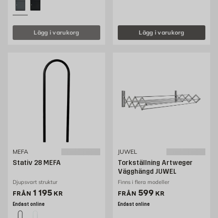
Lägg i varukorg
Lägg i varukorg
MEFA
JUWEL
Stativ 28 MEFA
Torkställning Artweger
Vägghängd JUWEL
Djupsvart struktur
Finns i flera modeller
Pris 1195 kr
Pris 599 kr
1 195
599
FRÅN
KR
FRÅN
KR
Endast online
Endast online