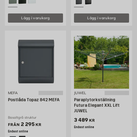
Lägg i varukorg
Lägg i varukorg
MEFA
JUWEL
Postlåda Topaz 842 MEFA
Paraplytorkställning
Futura Elegant XXL Lift
JUWEL
Basaltgrå struktur
Pris 3489 kr
3 489
KR
Pris 2295 kr
2 295
FRÅN
KR
Endast online
Endast online