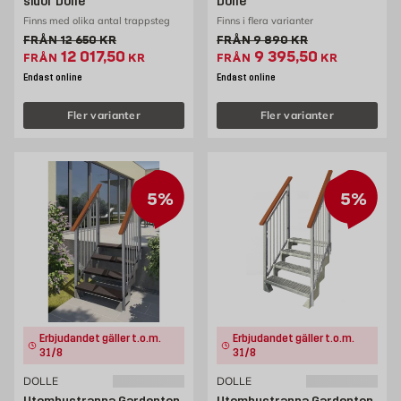
sidor Dolle
Dolle
Finns med olika antal trappsteg
Finns i flera varianter
Gammalt pris 12650 kr
Gammalt pris 9890 kr
FRÅN
12 650
KR
FRÅN
9 890
KR
Extrapris 12017.5 kr
Extrapris 9395.5 kr
12 017,50
9 395,50
FRÅN
KR
FRÅN
KR
Endast online
Endast online
Fler varianter
Fler varianter
5%
5%
Erbjudandet gäller t.o.m.
Erbjudandet gäller t.o.m.
31/8
31/8
DOLLE
DOLLE