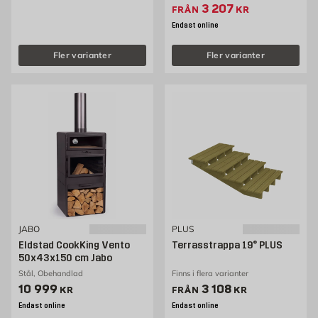
Extrapris 3207 kr
3 207
FRÅN
KR
Endast online
Fler varianter
Fler varianter
JABO
PLUS
Eldstad CookKing Vento
Terrasstrappa 19° PLUS
50x43x150 cm Jabo
Stål, Obehandlad
Finns i flera varianter
Pris 10999 kr
Pris 3108 kr
10 999
3 108
KR
FRÅN
KR
Endast online
Endast online