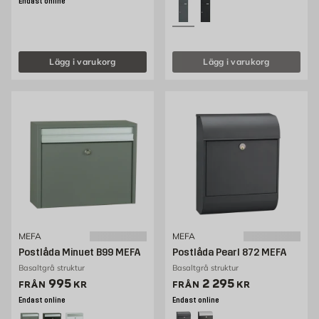
Endast online
Lägg i varukorg
Lägg i varukorg
MEFA
MEFA
Postlåda Minuet B99 MEFA
Postlåda Pearl 872 MEFA
Basaltgrå struktur
Basaltgrå struktur
Pris 995 kr
Pris 2295 kr
995
2 295
FRÅN
KR
FRÅN
KR
Endast online
Endast online