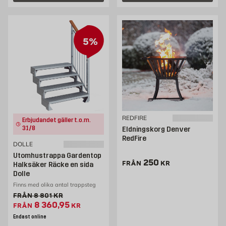
5%
REDFIRE
Erbjudandet gäller t.o.m.
31/8
Eldningskorg Denver
RedFire
DOLLE
Utomhustrappa Gardentop
Pris 250 kr
250
FRÅN
KR
Halksäker Räcke en sida
Dolle
Finns med olika antal trappsteg
Gammalt pris 8801 kr
FRÅN
8 801
KR
Extrapris 8360.95 kr
8 360,95
FRÅN
KR
Endast online