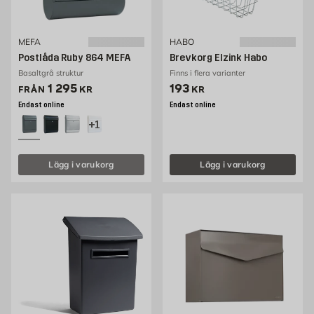
MEFA
HABO
Postlåda Ruby 864 MEFA
Brevkorg Elzink Habo
Basaltgrå struktur
Finns i flera varianter
Pris 1249 kr
Pris 193 kr
1 295
193
FRÅN
KR
KR
Endast online
Endast online
+1
Lägg i varukorg
Lägg i varukorg