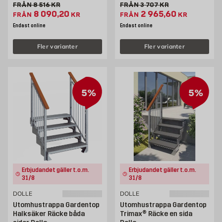
Gammalt pris 8516 kr
Gammalt pris 3707 kr
FRÅN
8 516
KR
FRÅN
3 707
KR
Extrapris 8090.2 kr
Extrapris 2965.6 kr
8 090,20
2 965,60
FRÅN
KR
FRÅN
KR
Endast online
Endast online
Fler varianter
Fler varianter
5%
5%
Erbjudandet gäller t.o.m.
Erbjudandet gäller t.o.m.
31/8
31/8
DOLLE
DOLLE
Utomhustrappa Gardentop
Utomhustrappa Gardentop
Halksäker Räcke båda
Trimax® Räcke en sida