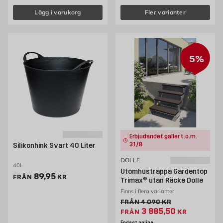
Lägg i varukorg
Fler varianter
5%
Erbjudandet gäller t.o.m.
31/8
Silikonhink Svart 40 Liter
DOLLE
40L
Utomhustrappa Gardentop
Pris 89.95 kr
89,95
FRÅN
KR
Trimax® utan Räcke Dolle
Finns i flera varianter
Gammalt pris 4090 kr
FRÅN
4 090
KR
Extrapris 3885.5 kr
3 885,50
FRÅN
KR