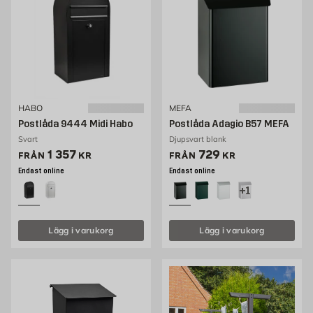
HABO
MEFA
Postlåda 9444 Midi Habo
Postlåda Adagio B57 MEFA
Svart
Djupsvart blank
Pris 1357 kr
Pris 729 kr
1 357
729
FRÅN
KR
FRÅN
KR
Endast online
Endast online
+1
Lägg i varukorg
Lägg i varukorg