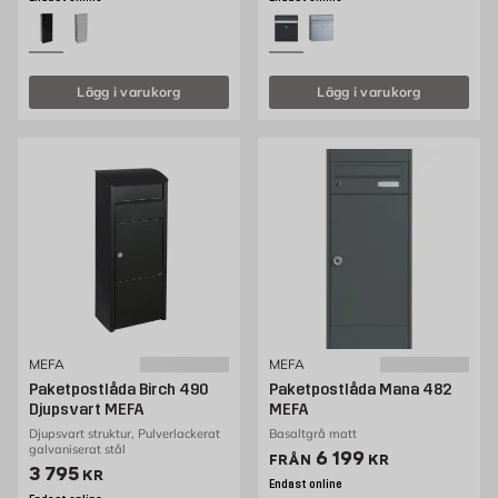
Lägg i varukorg
Lägg i varukorg
MEFA
MEFA
Paketpostlåda Birch 490
Paketpostlåda Mana 482
Djupsvart MEFA
MEFA
Djupsvart struktur, Pulverlackerat
Basaltgrå matt
galvaniserat stål
Pris 6199 kr
6 199
FRÅN
KR
Pris 3795 kr
3 795
KR
Endast online