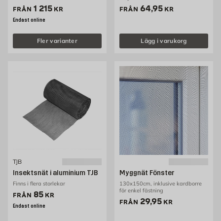
Pris 1215 kr
Pris 64.95 kr
1 215
64,95
FRÅN
KR
FRÅN
KR
Endast online
Fler varianter
Lägg i varukorg
TJB
Insektsnät i aluminium TJB
Myggnät Fönster
Finns i flera storlekar
130x150cm, inklusive kardborre
för enkel fästning
Pris 85 kr
85
FRÅN
KR
Pris 29.95 kr
29,95
FRÅN
KR
Endast online