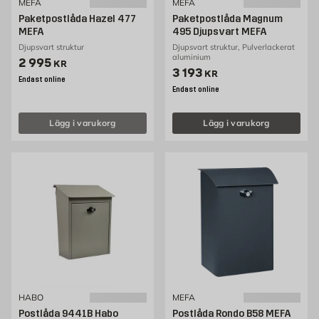
MEFA
MEFA
Paketpostlåda Hazel 477
Paketpostlåda Magnum
MEFA
495 Djupsvart MEFA
Djupsvart struktur
Djupsvart struktur, Pulverlackerat
aluminium
Pris 2995 kr
2 995
KR
Pris 3193 kr
3 193
KR
Endast online
Endast online
Lägg i varukorg
Lägg i varukorg
HABO
MEFA
Postlåda 9441B Habo
Postlåda Rondo B58 MEFA