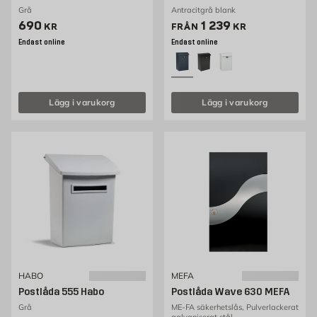
Grå
Antracitgrå blank
Pris 690 kr
Pris 1239 kr
690
1 239
KR
FRÅN
KR
Endast online
Endast online
Lägg i varukorg
Lägg i varukorg
HABO
MEFA
Postlåda 555 Habo
Postlåda Wave 630 MEFA
Grå
ME-FA säkerhetslås, Pulverlackerat