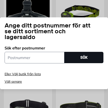
Ange ditt postnummer för att
se ditt sortiment och
lagersaldo
GELIA
Pannlampa LED 1000lm
Pannlampa GP Discovery
Sök efter postnummer
USB-laddning Gelia
CH34
Postnummer
10 W, LED (ej utbytbar)
CH34
SÖK
Pris 624 kr
Pris 150 kr
624
150
KR
FRÅN
KR
Endast online
Eller Välj butik från lista
Lägg i varukorg
Lägg i varukorg
Välj senare