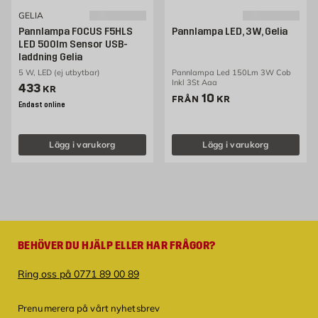
GELIA
Pannlampa FOCUS F5HLS
Pannlampa LED, 3W, Gelia
LED 500lm Sensor USB-
laddning Gelia
5 W, LED (ej utbytbar)
Pannlampa Led 150Lm 3W Cob
Inkl 3St Aaa
Pris 433 kr
433
KR
Pris 10 kr
10
FRÅN
KR
Endast online
Lägg i varukorg
Lägg i varukorg
BEHÖVER DU HJÄLP ELLER HAR FRÅGOR?
Ring oss på 0771 89 00 89
Prenumerera på vårt nyhetsbrev