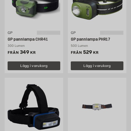
GP
GP
GP pannlampa CHR41
GP pannlampa PHR17
300 Lumen
500 Lumen
Pris 349 kr
Pris 529 kr
349
529
FRÅN
KR
FRÅN
KR
Lägg i varukorg
Lägg i varukorg