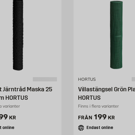
HORTUS
 Järntråd Maska 25
Villastängsel Grön Pl
 m HORTUS
HORTUS
ra varianter
Finns i flera varianter
ris 199 kr
Pris 199 kr
99
199
KR
FRÅN
KR
 online
Endast online