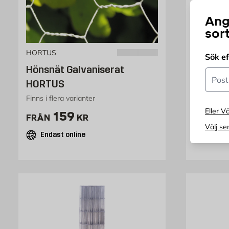
Ang
sor
HORTUS
Sök e
Hönsnät Galvaniserat
Stängs
Postn
HORTUS
Finns i flera varianter
Finns i fle
Eller Vä
Pris 159 kr
P
159
2
FRÅN
KR
FRÅN
Välj se
Endast online