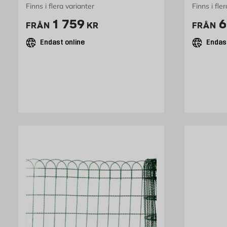
Finns i flera varianter
Finns i fle
Pris 1759 kr
P
1 759
6
FRÅN
KR
FRÅN
Endast online
Endast