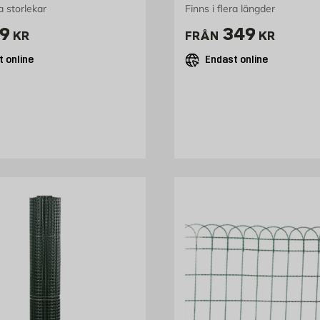
ra storlekar
Finns i flera längder
ris 69 kr
Pris 349 kr
9
349
KR
FRÅN
KR
 online
Endast online