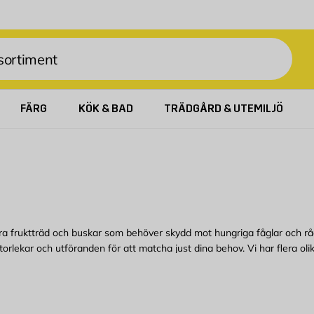
FÄRG
KÖK & BAD
TRÄDGÅRD & UTEMILJÖ
ra fruktträd och buskar som behöver skydd mot hungriga fåglar och råd
orlekar och utföranden för att matcha just dina behov. Vi har flera oli
stängsel för att hålla de vilda djuren borta från vägen samt klassiskt s