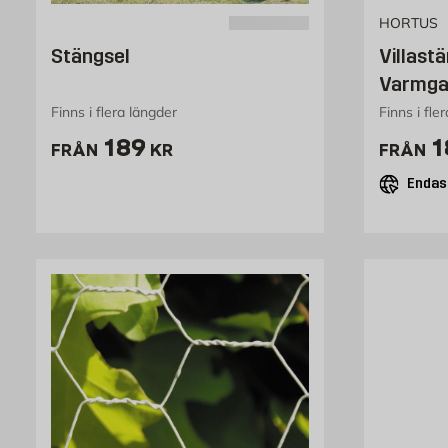
HORTUS
Stängsel
Villast
Varmga
Finns i flera längder
Finns i fle
Pris 189 kr
P
189
1
FRÅN
KR
FRÅN
Endast