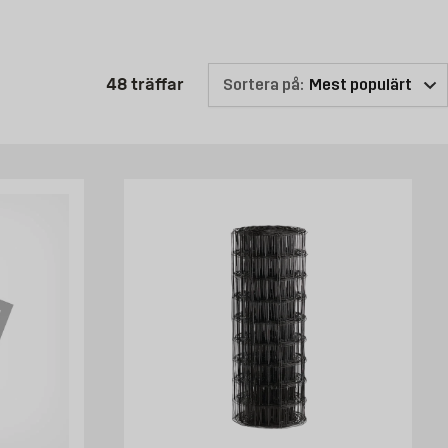
ngselnät. Sedan behöver du hörnstolpar som du kan fästa nätet i. Slå
rktyg, arbetsskydd, spik och skruv för alla tänkbara behov.
Produktlistan är uppdaterad: 48 
48
träffar
Sortera på:
la här online för att se vilka stängsel som vi kan erbjuda.