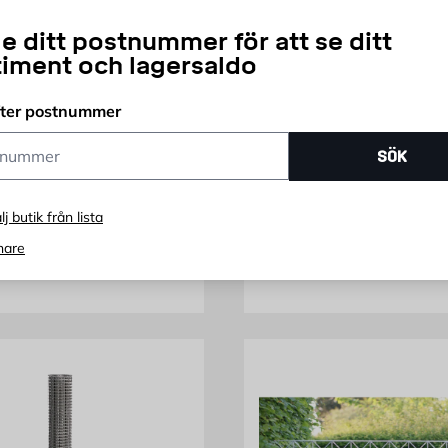
e ditt postnummer för att se ditt
timent och lagersaldo
HORTUS
fter postnummer
el
Villastängselset 10x
ummer
SÖK
med tentorstolpar 
ra storlekar
Finns i flera varianter
lj butik från lista
ris 239 kr
Pris 789 kr
39
789
KR
FRÅN
KR
nare
Endast online