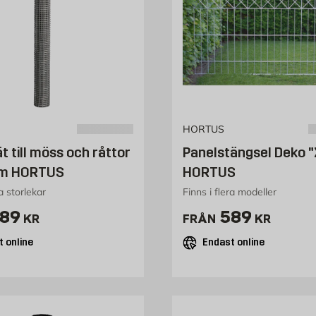
HORTUS
t till möss och råttor
Panelstängsel Deko "
mm HORTUS
HORTUS
ra storlekar
Finns i flera modeller
ris 589 kr
Pris 589 kr
89
589
KR
FRÅN
KR
 online
Endast online