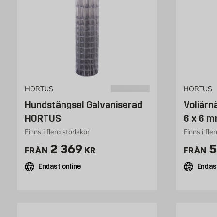
HORTUS
HORTUS
Hundstängsel Galvaniserad
Voliärnä
HORTUS
6 x 6 
Finns i flera storlekar
Finns i fle
Pris 2369 kr
P
2 369
5
FRÅN
KR
FRÅN
Endast online
Endast