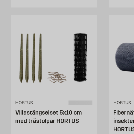
HORTUS
HORTUS
Villastängselset 5x10 cm
Fibernä
med trästolpar HORTUS
insekte
HORTU