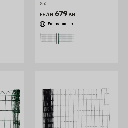
Grå
Pris 679 kr
679
FRÅN
KR
Endast online