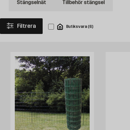
Hur bygger man ett stängsel?
Stängselnät
Tillbehör stängsel
Stängsel köper du oftast på rulle och därför är det bra att mäta ut om
ner stolparna i marken och spika sedan fast stängselnätet runt på alla s
Filtrera
Butiksvara
(
6
)
Köp stängselnät hos Byggmax
Välkommen att kolla in vårt sortiment av stängselnät som du kan köpa 