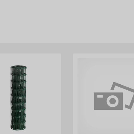
rådet du tänkt sätta stängsel runt så att du köper tillräckligt med stä
idor. Hos oss hittar du även alla tillbehör för ditt projekt så som - ve
bekvämt från Byggmax. Kom in till din närmaste Byggmax-butik eller kol