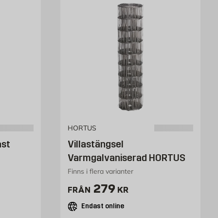
HORTUS
ast
Villastängsel
Varmgalvaniserad HORTUS
Finns i flera varianter
Pris 279 kr
279
FRÅN
KR
Endast online