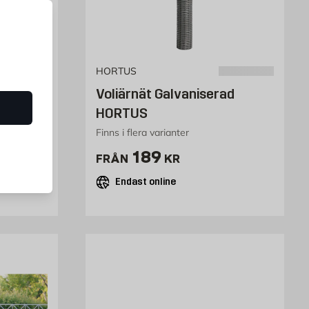
HORTUS
10 cm
Voliärnät Galvaniserad
HORTUS
HORTUS
Finns i flera varianter
Pris 189 kr
189
FRÅN
KR
Endast online