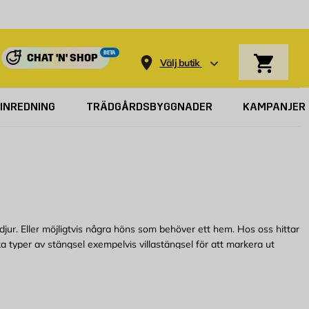
Varukorg
BETA
CHAT 'N' SHOP
Välj butik
INREDNING
TRÄDGÅRDSBYGGNADER
KAMPANJER
jur. Eller möjligtvis några höns som behöver ett hem. Hos oss hittar
ka typer av stängsel exempelvis villastängsel för att markera ut
tängsel på rulle. Självklart har vi även stängsel i olika färger så att