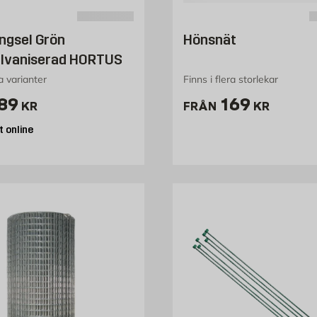
ängsel Grön
Hönsnät
lvaniserad HORTUS
ra varianter
Finns i flera storlekar
ris 189 kr
Pris 169 kr
89
169
KR
FRÅN
KR
 online