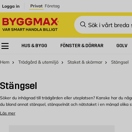
Hoppa till innehållet
Privat
Företag
Logga in
Sök
HUS & BYGG
FÖNSTER & DÖRRAR
GOLV
Hem
Trädgård & utemiljö
Staket & skärmar
Stängsel
Stängsel
Söker du inhägnad till trädgården eller uteplatsen? Kanske har du någ
du bland annat stängsel, stängselnät och nätstaket i en mängd olika st
tomtgränsen, hundstängsel om du är ute efter att bygga en hundgård, vilt
Läs mer
du fritt kan välja det som passar ditt projekt allra bäst.