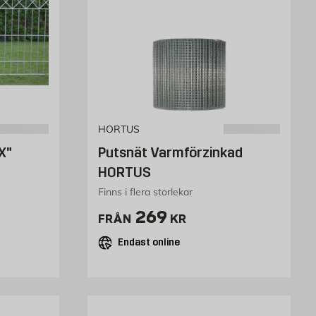
HORTUS
X"
Putsnät Varmförzinkad
HORTUS
Finns i flera storlekar
Pris 269 kr
269
FRÅN
KR
Endast online