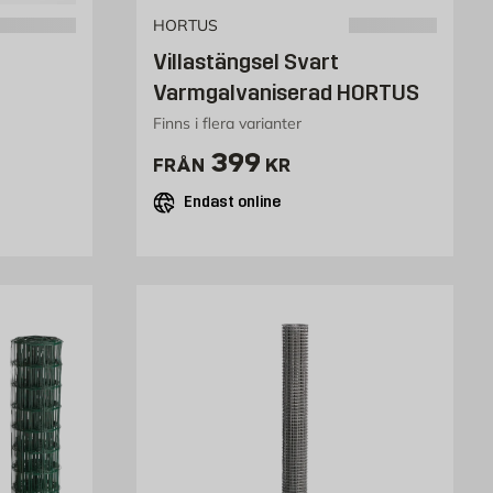
HORTUS
Villastängsel Svart
Varmgalvaniserad HORTUS
Finns i flera varianter
Pris 399 kr
399
FRÅN
KR
Endast online