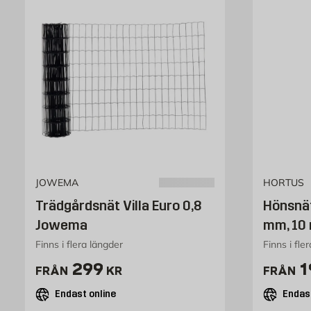
JOWEMA
HORTUS
Trädgårdsnät Villa Euro 0,8
Hönsnät
Jowema
mm, 10
Finns i flera längder
Finns i fle
Pris 299 kr
P
299
1
FRÅN
KR
FRÅN
Endast online
Endast