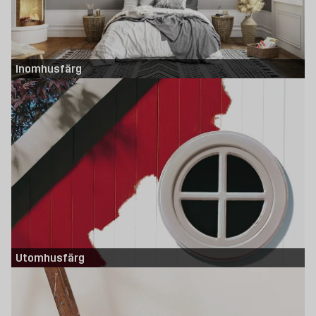
När du målar sovrummet, välj en behaglig, ljus färg. Tänk på att den ska ha
en lugnande effekt, något som ger dig ro för att komma ner i varv. Innan du
målar, se till att ytan är torr och ren. Om du har hål eller ojämnheter i
väggen kan du enkelt laga dessa med
spackel
. Slipa sedan spacklet när det
har torkat och torka bort dammet med en fuktig trasa. Ska du renovera
Inomhusfärg
fasaden? Hos oss hittar du
bets
och olja för altaner och andra projekt som
kräver utomhusmålning.
Rätt verktyg för ditt målarprojekt
Kom ihåg att använda bra verktyg för att göra jobbet enkelt och trevligt. Att
använda rätt typ av penslar för att måla väggen gör mer skillnad än vad
man kan tro. En smal pensel lämpar sig bra för att måla runt
fönster
eller
dörrkarmar
. Om du har släta väggar bör du använda en rulle med kort ludd.
Om du har trä på delar av väggen, till exempel paneler, kan du lacka dem
för att förbättra hållbarheten och hålla fukten ute. Vi har även
skivmaterial
om du vill lägga skivor över den gamla väggen innan du målar för ett
garanterat toppresultat. Färg har många fördelar eftersom den skyddar
underlaget mot fukt och senare gör det lättare för dig att underhålla väggen
på sikt.
Vi har allt du behöver för ditt nästa målningsprojekt
Utomhusfärg
Hos Byggmax hittar du allt du behöver. Du kan beställa allt online och få
det levererat hem, eller så kan du hyra en släpvagn. Vi har alla typer av färg
till ett förmånligt pris, färdiga kulörer eller brutna i den nyans som du
önskar. Köp din målarfärg hos oss redan idag!