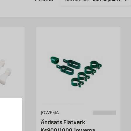
JOWEMA
Ändsats Flätverk
klusive
Ks800/1000 Jowema