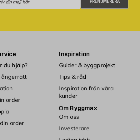
PRENUMERERA
rvice
Inspiration
 du hjälp?
Guider & byggprojekt
 ångerrätt
Tips & råd
ation
Inspiration från våra
kunder
in order
Om Byggmax
opia
Om oss
 din order
Investerare
Lediga jobb