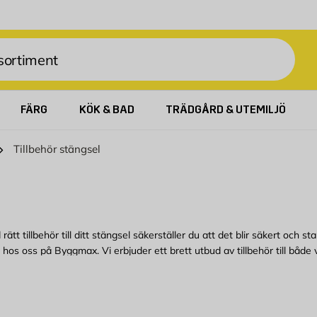
FÄRG
KÖK & BAD
TRÄDGÅRD & UTEMILJÖ
Tillbehör stängsel
ätt tillbehör till ditt stängsel säkerställer du att det blir säkert och s
hos oss på Byggmax. Vi erbjuder ett brett utbud av tillbehör till både
kan köpa bekvämt från Byggmax. Kom in till din närmaste Byggmax-butik el