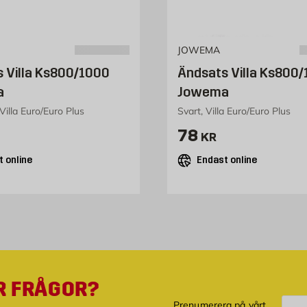
JOWEMA
 Villa Ks800/1000
Ändsats Villa Ks800
a
Jowema
Villa Euro/Euro Plus
Svart, Villa Euro/Euro Plus
8 kr
Pris 78 kr
78
KR
 online
Endast online
R FRÅGOR?
Pre
Prenumerera på vårt