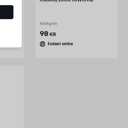
s
Mörkgrön
Pris 98 kr
98
KR
Endast online