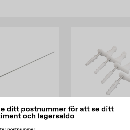
e ditt postnummer för att se ditt
HORTUS
timent och lagersaldo
al 1000 Jowema
Väggbeslag till
Panelstängsel 4 st in
fter postnummer