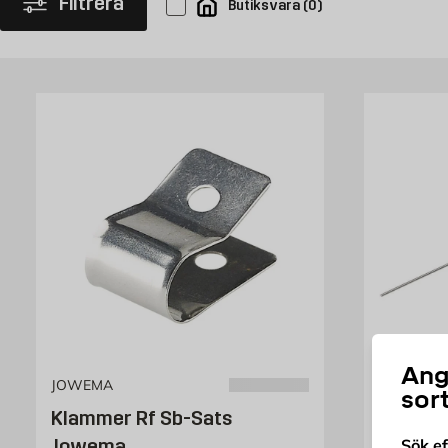
Filtrera
Butiksvara
(
0
)
erbjuda.
Ang
JOWEMA
JOWEMA
sor
Klammer Rf Sb-Sats
Nätlinj
Jowema
Sök e