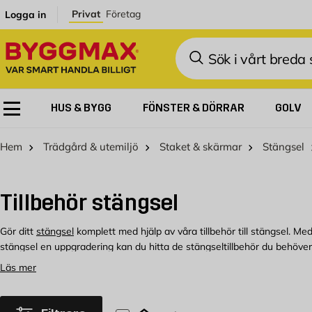
Hoppa till innehållet
Privat
Företag
Logga in
Sök
HUS & BYGG
FÖNSTER & DÖRRAR
GOLV
Hem
Trädgård & utemiljö
Staket & skärmar
Stängsel
Tillbehör stängsel
Gör ditt
stängsel
komplett med hjälp av våra tillbehör till stängsel. Med r
stängsel en uppgradering kan du hitta de stängseltillbehör du behöver 
Läs mer
Köp tillbehör till stängsel hos Byggmax
Välkommen att kolla in vårt sortiment av tillbehör till stängsel som du 