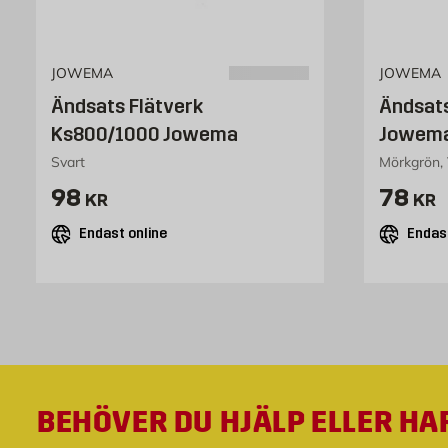
JOWEMA
JOWEMA
Ändsats Flätverk
Ändsats
Ks800/1000 Jowema
Jowem
Svart
Mörkgrön, 
Pris 98 kr
Pris 7
98
78
KR
KR
Endast online
Endast
BEHÖVER DU HJÄLP ELLER HA