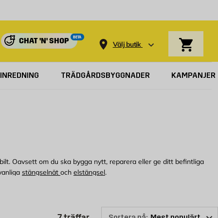
Varukorg
BETA
CHAT 'N' SHOP
Välj butik
INREDNING
TRÄDGÅRDSBYGGNADER
KAMPANJER
tabilt. Oavsett om du ska bygga nytt, reparera eller ge ditt befintliga
 vanliga
stängselnät
och
elstängsel
.
ler kolla här online för att se vilka tillbehör till stängsel som vi kan
Produktlistan är uppdaterad: 7 t
7
träffar
Sortera på: