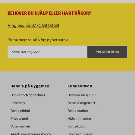
BEHÖVER DU HJÄLP ELLER HAR FRÅGOR?
Ring oss på 0771 89 00 89
Prenumerera på vårt nyhetsbrev
Prenumerera
PRENUMERERA
Handla på Byggmax
Kundservice
Butiker och öppettider
Behöver du hjälp?
Leverans
Retur & ångerrätt
Reklamblad
Reklamation
Prisgaranti
Hitta min order
Varumärken
Kvittokopia
Ansök om Byggmaxkonto
Ring in din order