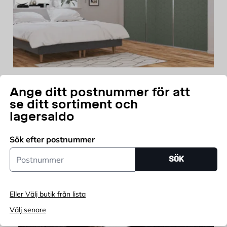
Designa din Mix garderob
Ange ditt postnummer för att
se ditt sortiment och
Skapa din egen drömförvaring
lagersaldo
med vårt nya
TA MIG DIT
planeringsverktyg!
Sök efter postnummer
Postnummer
SÖK
Populära varumärken
Eller Välj butik från lista
Välj senare