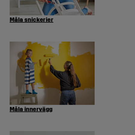
Måla snickerier
Måla innervägg