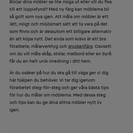
Börjar dina möbler se lite risiga ut eller vill du fixa
till ett loppisfynd? Med ny färg kan möblerna bli
så gott som nya igen. Att måla om möbler är ett
lätt, roligt och miljösmart sätt att ta vara på det
som finns och är dessutom ett billigare alternativ
än att köpa nytt. Det enda som krävs är ett bra
förarbete, målarverktyg och
snickerifärg
. Oavsett
om du vill måla skåp, stolar, matbord eller en byrå
får du en helt unik inredning i ditt hem.
Är du osäker på hur du ska gå till väga ger vi dig
här hjälpen du behöver. Vi tar dig igenom
förarbetet steg-för-steg och ger våra bästa tips
för hur du målar om möblerna. Med dessa steg
och tips kan du ge dina slitna möbler nytt liv
igen.