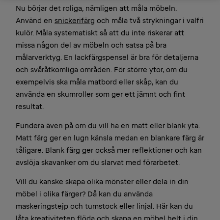
Nu börjar det roliga, nämligen att måla möbeln.
Använd en
snickerifärg
och måla två strykningar i valfri
kulör. Måla systematiskt så att du inte riskerar att
missa någon del av möbeln och satsa på bra
målarverktyg. En lackfärgspensel är bra för detaljerna
och svåråtkomliga områden. För större ytor, om du
exempelvis ska måla matbord eller skåp, kan du
använda en skumroller som ger ett jämnt och fint
resultat.
Fundera även på om du vill ha en matt eller blank yta.
Matt färg ger en lugn känsla medan en blankare färg är
tåligare. Blank färg ger också mer reflektioner och kan
avslöja skavanker om du slarvat med förarbetet.
Vill du kanske skapa olika mönster eller dela in din
möbel i olika färger? Då kan du använda
maskeringstejp och tumstock eller linjal. Här kan du
låta kreativiteten flöda och skapa en möbel helt i din