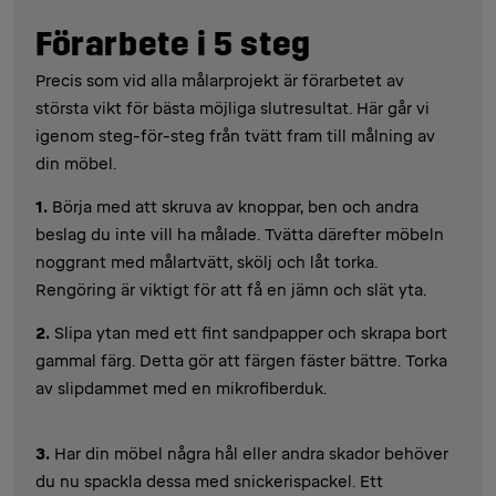
Förarbete i 5 steg
Precis som vid alla målarprojekt är förarbetet av
största vikt för bästa möjliga slutresultat. Här går vi
igenom steg-för-steg från tvätt fram till målning av
din möbel.
1.
Börja med att skruva av knoppar, ben och andra
beslag du inte vill ha målade. Tvätta därefter möbeln
noggrant med målartvätt, skölj och låt torka.
Rengöring är viktigt för att få en jämn och slät yta.
2.
Slipa ytan med ett fint sandpapper och skrapa bort
gammal färg. Detta gör att färgen fäster bättre. Torka
av slipdammet med en mikrofiberduk.
3.
Har din möbel några hål eller andra skador behöver
du nu spackla dessa med snickerispackel. Ett