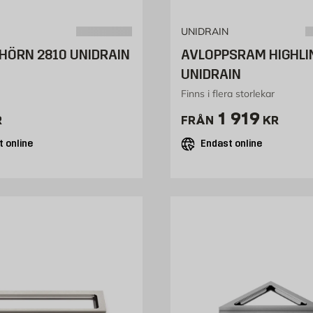
UNIDRAIN
 HÖRN 2810 UNIDRAIN
AVLOPPSRAM HIGHLIN
UNIDRAIN
Finns i flera storlekar
239 kr
Pris 1919 k
1 919
R
FRÅN
KR
 online
Endast online