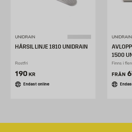
UNIDRAIN
UNIDRAIN
HÅRSIL LINJE 1810 UNIDRAIN
AVLOPP
1500 U
Rostfri
Finns i fle
Pris 190 kr
P
190
6
KR
FRÅN
Endast online
Endast