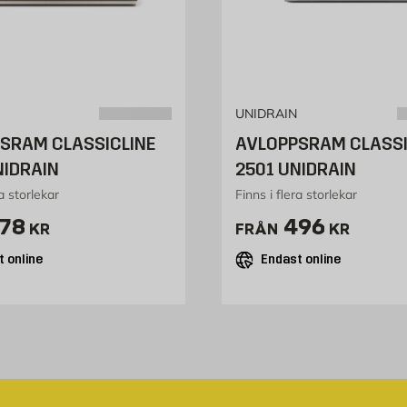
UNIDRAIN
SRAM CLASSICLINE
AVLOPPSRAM CLASSI
NIDRAIN
2501 UNIDRAIN
ra storlekar
Finns i flera storlekar
ris 678 kr
Pris 496 kr
78
496
KR
FRÅN
KR
 online
Endast online