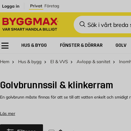
Hoppa till innehållet
Privat
Företag
Logga in
Sök
HUS & BYGG
FÖNSTER & DÖRRAR
GOLV
Hem
Hus & bygg
El & VVS
Avlopp & sanitet
Inom
Golvbrunnssil & klinkerram
En golvbrunn måste finnas för att se till att vatten enkelt och smidig
Golvbrunnar till badrum
Läs mer
Vi på Byggmax har olika system för vattenavrinning, vi har den traditi
badrummet. En golvränna med en avloppsram blir en stilren och smidig