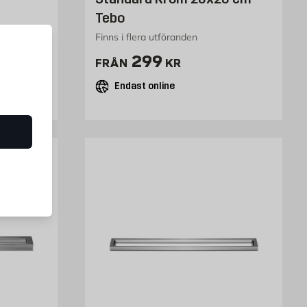
Tebo
Finns i flera utföranden
Pris 299 kr
299
FRÅN
KR
Endast online