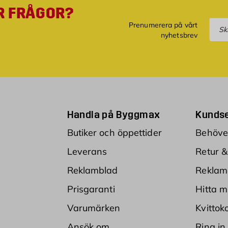
R FRÅGOR?
Pre
Prenumerera på vårt
nyhetsbrev
Handla på Byggmax
Kundse
Butiker och öppettider
Behöver
Leverans
Retur &
Reklamblad
Reklam
Prisgaranti
Hitta m
Varumärken
Kvittok
Ansök om
Ring in