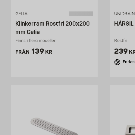
GELIA
UNIDRAIN
Klinkerram Rostfri 200x200
HÅRSIL
mm Gelia
Finns i flera modeller
Rostfri
Pris 139 kr
Pris 
139
239
FRÅN
KR
K
Endast