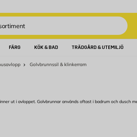
FÄRG
KÖK & BAD
TRÄDGÅRD & UTEMILJÖ
husavlopp
Golvbrunnssil & klinkerram
t rinner ut i avloppet. Golvbrunnar används oftast i badrum och dusch m
onella golvbrunnen i plast tillsammans med golvbrunnssil som finns i de
 golvbrunn i duschen. Vi har även klinkerramar i rostfritt som använd