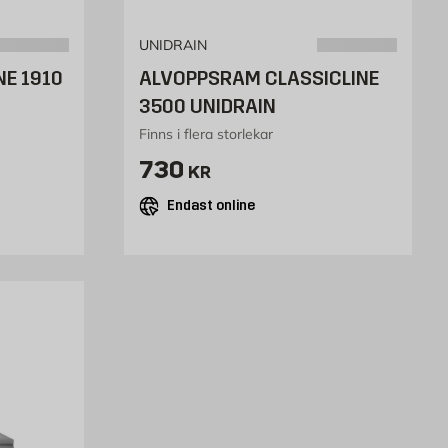
UNIDRAIN
E 1910
ALVOPPSRAM CLASSICLINE
3500 UNIDRAIN
Finns i flera storlekar
r
Pris 730 kr
730
KR
Endast online