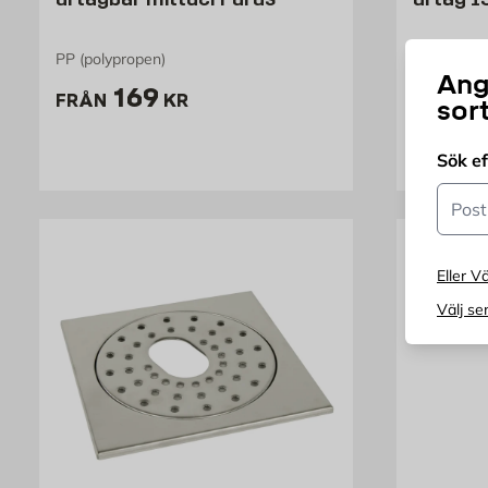
PP (polypropen)
PP (polypr
Ang
Pris 169 kr
P
169
1
FRÅN
KR
FRÅN
sor
Sök e
Postn
Eller Vä
Välj se