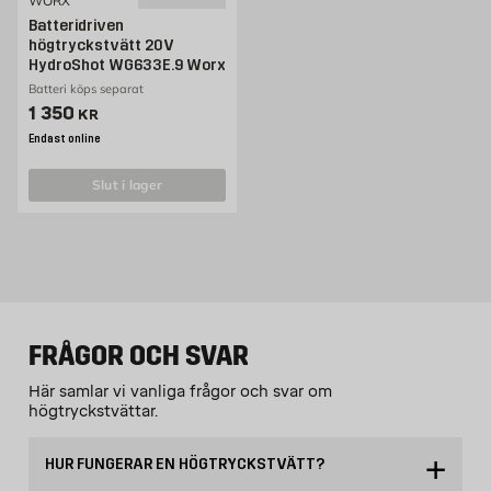
WORX
Batteridriven
högtryckstvätt 20V
HydroShot WG633E.9 Worx
Batteri köps separat
Pris 1350 kr
1 350
KR
Endast online
slut i lager
FRÅGOR OCH SVAR
Här samlar vi vanliga frågor och svar om
högtryckstvättar.
HUR FUNGERAR EN HÖGTRYCKSTVÄTT?