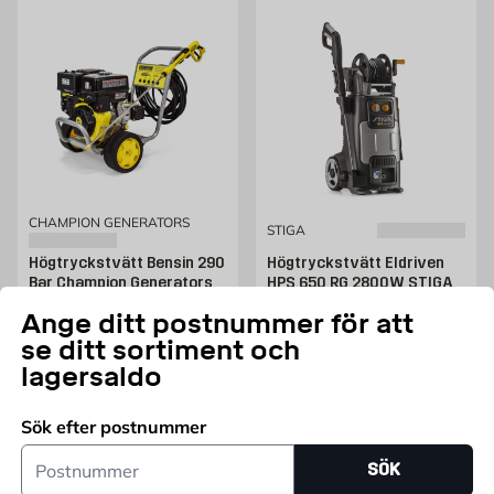
CHAMPION GENERATORS
STIGA
Högtryckstvätt Bensin 290
Högtryckstvätt Eldriven
Bar Champion Generators
HPS 650 RG 2800W STIGA
389cc 12HP Champion OHV,
Experience, El
Ange ditt postnummer för att
25.4cm Punkteringsfria
Pris 5319 kr
5 319
KR
se ditt sortiment och
Pris 13995 kr
13 995
KR
Endast online
lagersaldo
Endast online
Lägg i varukorg
Lägg i varukorg
Sök efter postnummer
Postnummer
SÖK