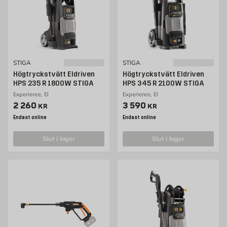
STIGA
STIGA
Högtryckstvätt Eldriven
Högtryckstvätt Eldriven
HPS 235 R 1800W STIGA
HPS 345 R 2100W STIGA
Experience, El
Experience, El
Pris 2260 kr
Pris 3590 kr
2 260
3 590
KR
KR
Endast online
Endast online
slut i lager
slut i lager