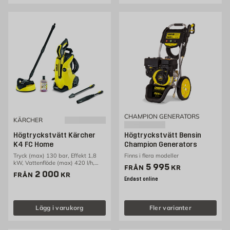
CHAMPION GENERATORS
KÄRCHER
Högtryckstvätt Kärcher
Högtryckstvätt Bensin
K4 FC Home
Champion Generators
Tryck (max) 130 bar, Effekt 1,8
Finns i flera modeller
kW, Vattenflöde (max) 420 l/h,
Pris 5995 kr
5 995
FRÅN
KR
Slanglängd 6 meter. Vattenkyld
Pris 2000 kr
2 000
FRÅN
KR
motor.
Endast online
Lägg i varukorg
Fler varianter