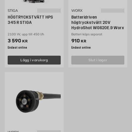
STIGA
WORX
HÖGTRYCKSTVÄTT HPS
Batteridriven
345 R STIGA
högtryckstvätt 20V
HydroShot WG620E.9 Worx
2100 W, upp till 450 l/h
Batteri köps separat
Pris 3590 kr
Pris 910 kr
3 590
910
KR
KR
Endast online
Endast online
Lägg i varukorg
slut i lager