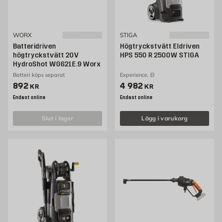
WORX
STIGA
Batteridriven
Högtryckstvätt Eldriven
högtryckstvätt 20V
HPS 550 R 2500W STIGA
HydroShot WG621E.9 Worx
Batteri köps separat
Experience, El
Pris 892 kr
Pris 4982 kr
892
4 982
KR
KR
Endast online
Endast online
slut i lager
Lägg i varukorg