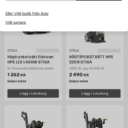
Eller Välj butik från lista
Välj senare
STIGA
STIGA
Högtryckstvätt Eldriven
HÖGTRYCKSTVÄTT HPS
HPS 110 1400W STIGA
235 R STIGA
El, Roterande/vobblande platta
1800 W, upp till 440 l/h
Pris 1262 kr
Pris 2490 kr
1 262
2 490
KR
KR
Endast online
Endast online
Lägg i varukorg
Lägg i varukorg