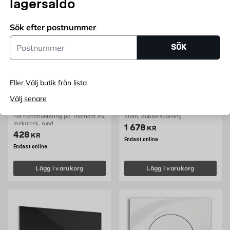
lagersaldo
Sök efter postnummer
Postnummer
SÖK
Eller Välj butik från lista
GUSTAVSBERG
GEBERIT
Spolknapp XS dubbel
Spolknapp Omega 30
Välj senare
Gustavsberg
Geberit
För frontmontering på Triomont XS,
Krom, dubbelspolning
mekanisk, rund
Pris 1678 kr
1 678
KR
Pris 428 kr
428
KR
Endast online
Endast online
Lägg i varukorg
Lägg i varukorg