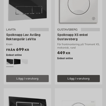
LAVITA
GUSTAVSBERG
Spolknapp Lav Avlång
Spolknapp XS enkel
Rektangulär LaVita
Gustavsberg
Krom
För frontmontering på Triomont XS,
mekanisk, rund
Pris 699 kr
699
FRÅN
KR
Pris 449 kr
449
KR
Endast online
Endast online
Lägg i varukorg
Lägg i varukorg