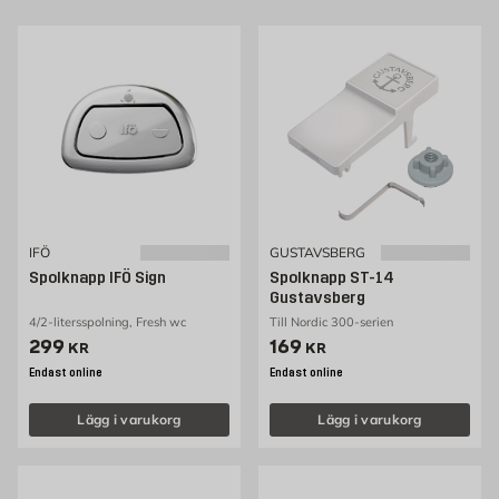
IFÖ
GUSTAVSBERG
Spolknapp IFÖ Sign
Spolknapp ST-14
Gustavsberg
4/2-litersspolning, Fresh wc
Till Nordic 300-serien
Pris 299 kr
Pris 169 kr
299
169
KR
KR
Endast online
Endast online
Lägg i varukorg
Lägg i varukorg