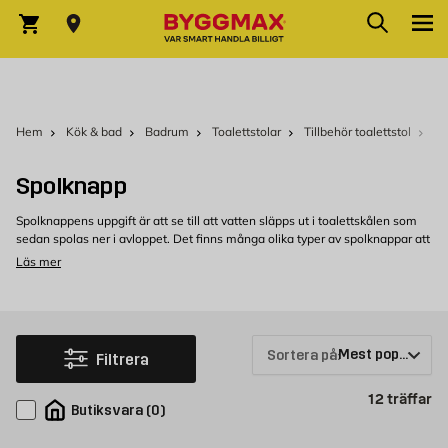
Hoppa till innehållet
Sök
Varukorg
Hem
Kök & bad
Badrum
Toalettstolar
Tillbehör toalettstol
Sp
Spolknapp
Spolknappens uppgift är att se till att vatten släpps ut i toalettskålen som
sedan spolas ner i avloppet. Det finns många olika typer av spolknappar att
välja mellan, inklusive traditionella tryckknappar, dubbelspolningsknappar
Läs mer
och sensoraktiverade knappar. I vårt sortiment hittar du dessutom
spolknappar för både golvstående och vägghängda toalettstolar.
Köp spolknapp hos Byggmax
Välkommen att kolla in vårt sortiment av spolknappar som du kan köpa
Sortera på:
Filtrera
bekvämt från Byggmax. Kom in till din närmaste Byggmax-butik eller kolla
här online för att se vilken spolknapp som vi kan erbjuda.
Pr
12
träffar
Butiksvara
(
0
)