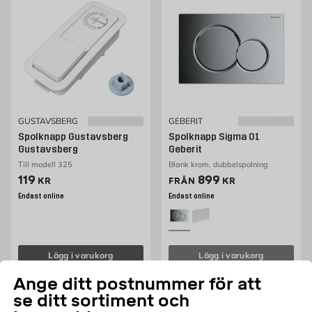
GUSTAVSBERG
GEBERIT
Spolknapp Gustavsberg
Spolknapp Sigma 01
Gustavsberg
Geberit
Till modell 325
Blank krom, dubbelspolning
Pris 119 kr
Pris 611 kr
119
899
KR
FRÅN
KR
Endast online
Endast online
Lägg i varukorg
Lägg i varukorg
Ange ditt postnummer för att
se ditt sortiment och