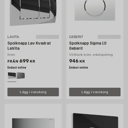
LAVITA
GEBERIT
Spolknapp Lav Kvadrat
Spolknapp Sigma 10
LaVita
Geberit
Krom
Vit/blank krom, enkelspolning
Pris 699 kr
Pris 946 kr
699
946
FRÅN
KR
KR
Endast online
Endast online
Lägg i varukorg
Lägg i varukorg